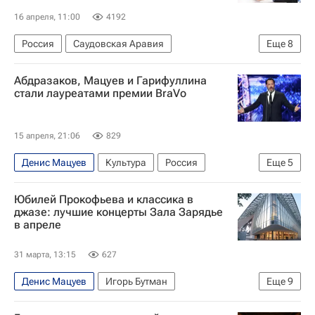
16 апреля, 11:00
4192
Россия
Саудовская Аравия
Еще
8
Ближний Восток
Александр Бутягин
Абдразаков, Мацуев и Гарифуллина
Владимир Путин
Михаил Швыдкой
стали лауреатами премии BraVo
БРИКС
Содружество
ШОС
Интервью
15 апреля, 21:06
829
Денис Мацуев
Культура
Россия
Еще
5
Москва
Ильдар Абдразаков
Юбилей Прокофьева и классика в
Большой театр
Браво
Новости культуры
джазе: лучшие концерты Зала Зарядье
в апреле
31 марта, 13:15
627
Денис Мацуев
Игорь Бутман
Еще
9
Александр Рудин
Musica viva