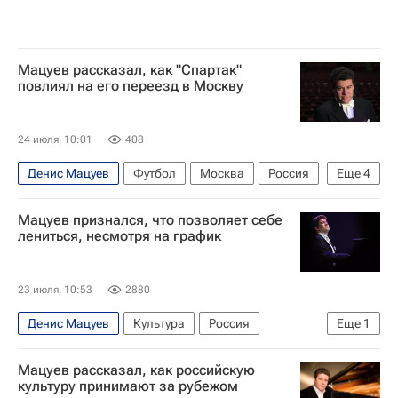
Мацуев рассказал, как "Спартак"
повлиял на его переезд в Москву
24 июля, 10:01
408
Денис Мацуев
Футбол
Москва
Россия
Еще
4
Иркутск
Новости культуры
Мацуев признался, что позволяет себе
Спартак Москва
Спорт
лениться, несмотря на график
23 июля, 10:53
2880
Денис Мацуев
Культура
Россия
Еще
1
Суздаль
Мацуев рассказал, как российскую
культуру принимают за рубежом