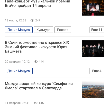
Гала-концерт музыкальной премии
Государственный академический хор имени Свешникова
BraVo пройдет 14 апреля
Россия
Москва
Концертный зал "Зарядье"
концерты
13 марта, 12:58
247
Развлечения
Культпоход
Денис Мацуев
Культура
Россия
Еще
11
Пласидо Доминго
В Сочи торжественно открылся XIX
Хосе Каррерас (Жозеп Каррерас-и-Колл)
Зимний фестиваль искусств Юрия
Башмета
Большой театр
"Русская медиагруппа"
СНГ
Ближний Восток
Азия
Музыка
20 февраля, 10:12
414
Знаменитости
Москва
Новости культуры
Денис Мацуев
Еще
4
ХIХ Зимний международный фестиваль искусств в Сочи
Международный конкурс "Симфония
Сочи
Юрий Башмет
Вадим Репин
Ямала" стартовал в Салехарде
11 февраля, 06:41
145