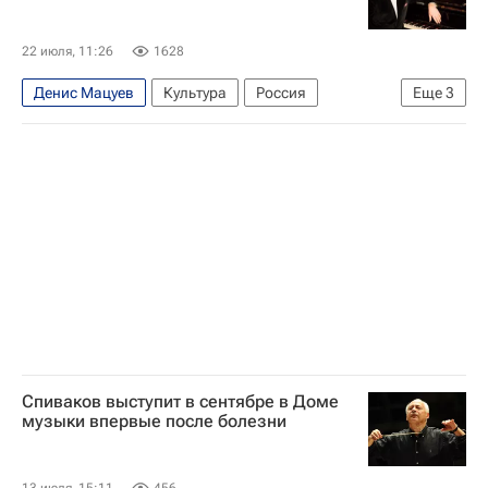
22 июля, 11:26
1628
Денис Мацуев
Культура
Россия
Еще
3
Япония
Людвиг ван Бетховен
Иоганн Себастьян Бах
Спиваков выступит в сентябре в Доме
музыки впервые после болезни
13 июля, 15:11
456