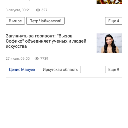
3 августа, 00:21
527
В мире
Петр Чайковский
Еще
4
Сергей Рахманинов
Родион Щедрин
Заглянуть за горизонт: "Вызов
Музыка
Искусство
Софико" объединяет ученых и людей
искусства
27 июля, 09:00
7739
Денис Мацуев
Иркутская область
Еще
9
Саратов
Константин Богомолов
Симон Мацкеплишвили
Институт развития интернета
Перспектива
Софико Шеварднадзе
Интервью
Юрий Стоянов
Евгений Водолазкин