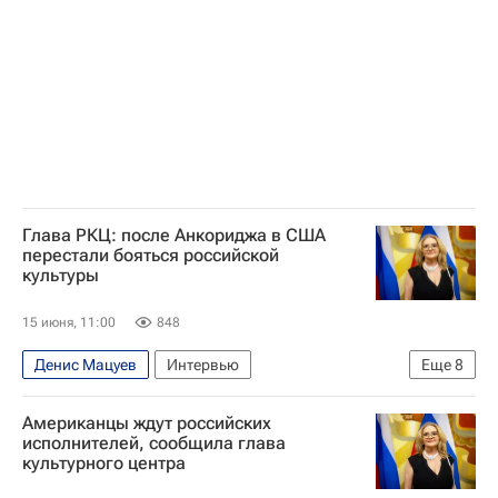
Глава РКЦ: после Анкориджа в США
перестали бояться российской
культуры
15 июня, 11:00
848
Денис Мацуев
Интервью
Еще
8
Интервью - Авторы
США
Россия
Американцы ждут российских
Вашингтон (штат)
Дональд Трамп
исполнителей, сообщила глава
культурного центра
Федеральное агентство по делам Содружества Независимых Государств, соотечественников, проживающих за рубежом, и по международному гуманитарному сотрудничеству (Россотрудничество)