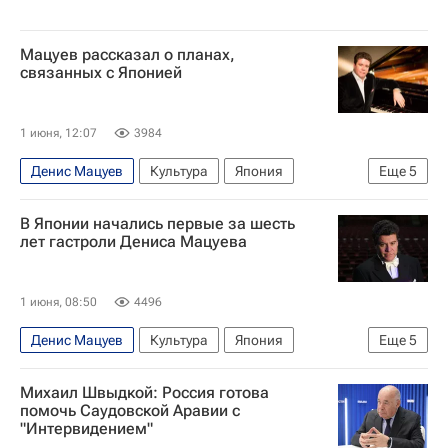
Мацуев рассказал о планах,
связанных с Японией
1 июня, 12:07
3984
Денис Мацуев
Культура
Япония
Еще
5
Россия
Токио
Валерий Гергиев
В Японии начались первые за шесть
Федеральное агентство по делам Содружества Независимых Государств, соотечественников, проживающих за рубежом, и по международному гуманитарному сотрудничеству (Россотрудничество)
лет гастроли Дениса Мацуева
Новости культуры
1 июня, 08:50
4496
Денис Мацуев
Культура
Япония
Еще
5
Россия
Италия
Михаил Швыдкой
Михаил Швыдкой: Россия готова
Синдзо Абэ
помочь Саудовской Аравии с
"Интервидением"
Федеральное агентство по делам Содружества Независимых Государств, соотечественников, проживающих за рубежом, и по международному гуманитарному сотрудничеству (Россотрудничество)