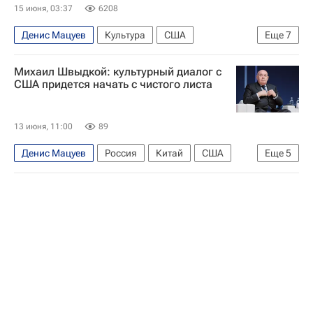
Русское географическое общество
15 июня, 03:37
6208
Сергей Попов
Денис Мацуев
Культура
США
Еще
7
Вашингтон (штат)
Россия
Михаил Швыдкой: культурный диалог с
Валерий Гергиев
США придется начать с чистого листа
Русское географическое общество
Федеральное агентство по делам Содружества Независимых Государств, соотечественников, проживающих за рубежом, и по международному гуманитарному сотрудничеству (Россотрудничество)
13 июня, 11:00
89
В мире
Культура
Денис Мацуев
Россия
Китай
США
Еще
5
Михаил Швыдкой
Александр Бутягин
Бундестаг Германии
Европарламент
Интервью