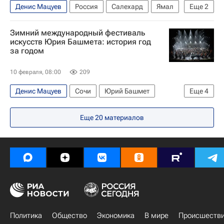
Денис Мацуев
Россия
Салехард
Ямал
Еще
2
Дмитрий Артюхов
Зимний международный фестиваль
Московский государственный академический симфонический оркестр
искусств Юрия Башмета: история год
за годом
10 февраля, 08:00
209
Денис Мацуев
Сочи
Юрий Башмет
Еще
4
Вадим Репин
Еще
20
материалов
ХIХ Зимний международный фестиваль искусств в Сочи
Музыка
Развлечения
Политика
Общество
Экономика
В мире
Происшеств