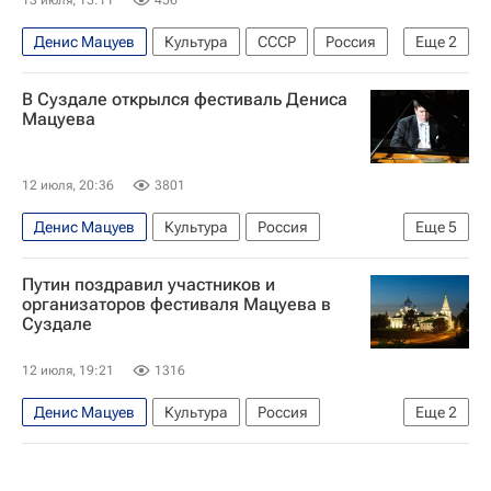
Денис Мацуев
Культура
СССР
Россия
Еще
2
Иркутск
Владимир Спиваков
В Суздале открылся фестиваль Дениса
Мацуева
12 июля, 20:36
3801
Денис Мацуев
Культура
Россия
Еще
5
Республика Татарстан (Татарстан)
Путин поздравил участников и
Людвиг ван Бетховен
Сергей Прокофьев
организаторов фестиваля Мацуева в
Суздале
Большой театр
Суздаль
12 июля, 19:21
1316
Денис Мацуев
Культура
Россия
Еще
2
Суздаль
Владимир Путин