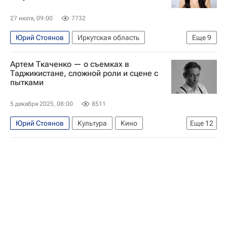
27 июля, 09:00
7732
Юрий Стоянов
Иркутская область
Еще
9
Саратов
Константин Богомолов
Артем Ткаченко — о съемках в
Симон Мацкеплишвили
Таджикистане, сложной роли и сцене с
пытками
Институт развития интернета
Перспектива
Софико Шеварднадзе
Интервью
5 декабря 2025, 08:00
8511
Денис Мацуев
Евгений Водолазкин
Юрий Стоянов
Культура
Кино
Еще
12
Культура-Важное
Максим Дрозд
Таджикистан
Душанбе
Голливуд
актеры
Интервью - Культура
Интервью
что посмотреть
Знаменитости
Культура
Артем Ткаченко