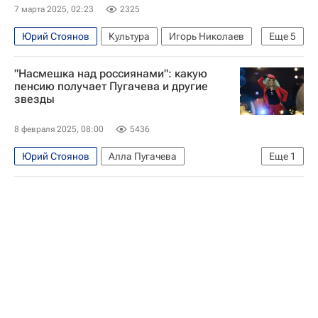
7 марта 2025, 02:23
2325
Юрий Стоянов
Культура
Игорь Николаев
Еще
5
Николай Басков
Россия-1 (телеканал)
"Насмешка над россиянами": какую
что посмотреть
Музыка
Стас Михайлов
пенсию получает Пугачева и другие
звезды
8 февраля 2025, 08:00
5436
Юрий Стоянов
Алла Пугачева
Еще
1
Эдита Пьеха