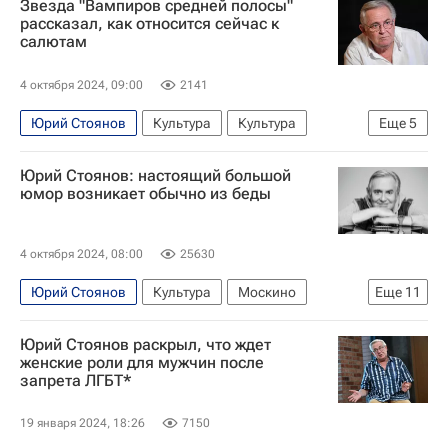
Звезда "Вампиров средней полосы"
рассказал, как относится сейчас к
салютам
4 октября 2024, 09:00
2141
Юрий Стоянов
Культура
Культура
Еще
5
Новости культуры
Интервью
Юрий Стоянов: настоящий большой
Знаменитости
Интервью - Культура
Кино
юмор возникает обычно из беды
4 октября 2024, 08:00
25630
Юрий Стоянов
Культура
Москино
Еще
11
Ирина Розанова
что посмотреть
Юрий Стоянов раскрыл, что ждет
Интервью - Культура
Россия-1 (телеканал)
женские роли для мужчин после
запрета ЛГБТ*
ВГТРК
юмор
сатира
Знаменитости
Новости культуры
Интервью
Кино
19 января 2024, 18:26
7150