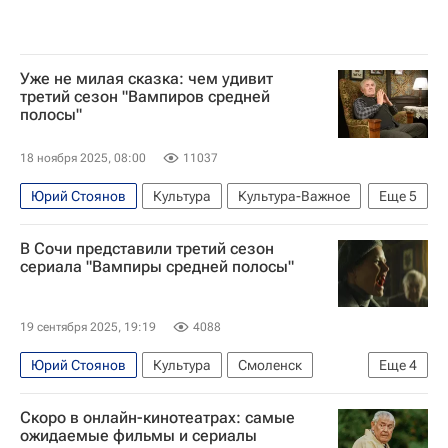
Уже не милая сказка: чем удивит
третий сезон "Вампиров средней
полосы"
18 ноября 2025, 08:00
11037
Юрий Стоянов
Культура
Культура-Важное
Еще
5
Культура
Глеб Калюжный
Егор Дружинин
В Сочи представили третий сезон
что посмотреть
Знаменитости
сериала "Вампиры средней полосы"
19 сентября 2025, 19:19
4088
Юрий Стоянов
Культура
Смоленск
Еще
4
Глеб Калюжный
Роза Хутор
Сочи
Скоро в онлайн-кинотеатрах: самые
Россия
ожидаемые фильмы и сериалы