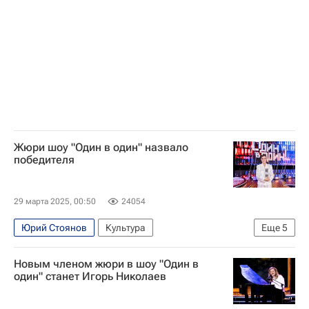
Жюри шоу "Один в один" назвало
победителя
29 марта 2025, 00:50
24054
Юрий Стоянов
Культура
Еще
5
Филипп Киркоров
Людмила Зыкина
Новым членом жюри в шоу "Один в
Музыка
что посмотреть
Новости культуры
один" станет Игорь Николаев