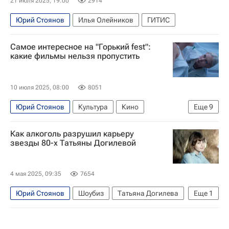
21 июля 2025, 19:00
2914
Юрий Стоянов
Илья Олейников
ГИТИС
Самое интересное на "Горький fest":
какие фильмы нельзя пропустить
10 июля 2025, 08:00
8051
Юрий Стоянов
Культура
Кино
Еще
9
Новости культуры
что посмотреть
Как алкоголь разрушил карьеру
Фестивали
Нижний Новгород
звезды 80-х Татьяны Догилевой
Михаил Пореченков
Сергей Эйзенштейн
Культура-Важное
Максим Горький
4 мая 2025, 09:35
7654
Станислав Любшин
Юрий Стоянов
Шоубиз
Татьяна Догилева
Еще
1
ГИТИС