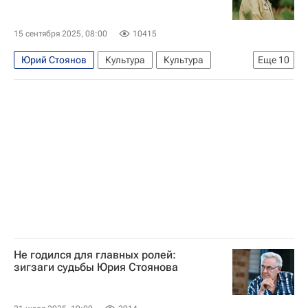
15 сентября 2025, 08:00
10415
Юрий Стоянов
Культура
Культура
Еще
10
Культура-Важное
Москва
Сочи
Павел Деревянко
Елизавета Боярская
Кинопоиск
что посмотреть
звезды
Знаменитости
Кино
Не годился для главных ролей:
зигзаги судьбы Юрия Стоянова