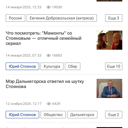
14 января 2025, 12:23
19030
Россия
Евгения Добровольская (актриса)
Еще
3
Игорь Верник
Михаил Швыдкой
ГИТИС
Что посмотреть: "Мамонты" со
Стояновым — отличный семейный
сериал
14 января 2025, 07:33
16883
Юрий Стоянов
Культура
Сбер
Еще
10
Новый год
что посмотреть
онлайн
Мэр Дальнегорска ответил на шутку
мошенники
Кибербезопасность
Стоянова
кибермошенничество
киберзащита
детектив
Культура
Кино
12 ноября 2024, 12:17
6429
Юрий Стоянов
Общество
Дальнегорск
Еще
2
Махачкала
Игорь Сахута