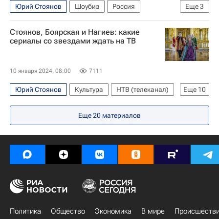
Юрий Стоянов
Шоубиз
Россия
Еще
3
Знаменитости
Культура
Стоянов, Боярская и Нагиев: какие
ЛГБТ*-сообщество
сериалы со звездами ждать на ТВ
10 января 2024, 08:00
7111
Юрий Стоянов
Культура
НТВ (телеканал)
Еще
10
Елизавета Боярская
Екатерина II
Еще
20
материалов
Павел Деревянко
Первый канал (телеканал)
ВГТРК
СТС (телеканал)
Ирина Розанова
Дмитрий Нагиев
что посмотреть
Кино
Политика
Общество
Экономика
В мире
Происшеств