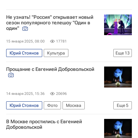
Не узнать! "Россия" открывает новый
сезон популярного телешоу "Один в
один"
15 января 2025, 08:00
17781
Юрий Стоянов
Культура
Еще
13
Новости культуры
Культура
Прощание с Евгенией Добровольской
Фото - Культура
Культура-Важное
Знаменитости
Музыка
что посмотреть
Николай Басков
Клава Кока
Россия
14 января 2025, 15:36
20696
Юлия Савичева
Валерия Ланская
Юрий Стоянов
Фото
Москва
Еще
5
Вячеслав Макаров
Евгения Добровольская (актриса)
В Москве простились с Евгенией
МХТ имени А.П. Чехова
ГИТИС
Культура
Добровольской
Сергей Гармаш