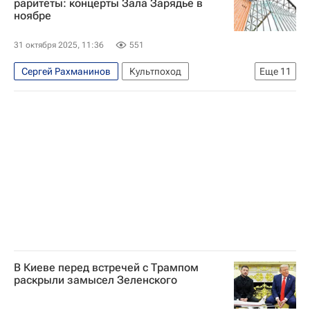
раритеты: концерты Зала Зарядье в
ноябре
Совет национальной безопасности и обороны Украины
Верховная Рада Украины
Дело Миндича
31 октября 2025, 11:36
551
Сергей Рахманинов
Культпоход
Еще
11
Хворостовский
Сергей Есенин
Концертный зал "Зарядье"
Развлечения
Досуг
Москва
Дмитрий Шостакович
Иоганн Себастьян Бах
Броненосец Потемкин
Ильдар Абдразаков
Александр Рудин
В Киеве перед встречей с Трампом
раскрыли замысел Зеленского