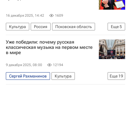
16 декабря 2025, 14:42
1609
Культура
Россия
Псковская область
Еще
5
Николай Овсиенко
Уже победили: почему русская
Российское военно-историческое общество (РВИО)
классическая музыка на первом месте
в мире
Михаил Мишустин
Александр Невский
Союз кинематографистов РФ
9 декабря 2025, 08:00
12194
Сергей Рахманинов
Культура
Еще
19
Культура-Важное
Культура
Россия
Италия
Москва
Валерий Гергиев
Дмитрий Шостакович
Ла Скала
Мариинский театр
Большой театр
что посмотреть
куда поехать
куда сходить
Театр
Музыка
Опера
Балет
Китай