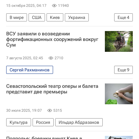
15 октября 2025, 04:17
11940
В мире
США
Киев
Украина
Еще
4
Дональд Трамп
Владимир Зеленский
ВСУ заявили о возведении
Олег Соскин
Верховная Рада Украины
фортификационных сооружений вокруг
Сум
7 августа 2025, 02:45
2710
Сергей Рахманинов
Еще
9
Специальная военная операция на Украине
Севастопольский театр оперы и балета
В мире
Сумская область
Украина
представит две премьеры
Россия
Александр Сырский
Алексей Гончаренко
30 июля 2025, 19:07
5315
Верховная Рада Украины
Культура
Россия
Ильдар Абдразаков
Вооруженные силы Украины
Подполье: боевики винят Киев в