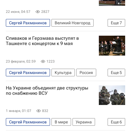
22 июня, 04:57
2827
Сергей Рахманинов
Великий Новгород
Еще
7
Новгородская область
Спиваков и Герзмава выступят в
Вольфганг Амадей Моцарт
Ташкенте с концертом к 9 мая
Александра Дронова
Musica viva
Мариинский театр
23 февраля, 02:59
1223
Президентский фонд культурных инициатив
Сергей Рахманинов
Культура
Россия
Еще
5
День России
Культура
Хибла Герзмава
Ташкент
На Украине объединят две структуры
Узбекистан
Владимир Спиваков
по снабжению ВСУ
1 января, 01:07
832
Сергей Рахманинов
В мире
Украина
Еще
6