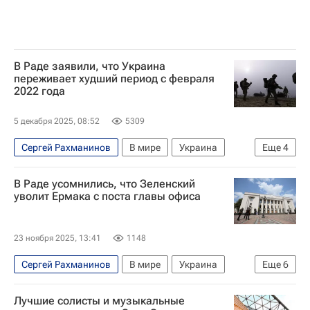
Милан
В Раде заявили, что Украина
переживает худший период с февраля
2022 года
5 декабря 2025, 08:52
5309
Сергей Рахманинов
В мире
Украина
Еще
4
США
Киев
Вооруженные силы Украины
В Раде усомнились, что Зеленский
Верховная Рада Украины
уволит Ермака с поста главы офиса
23 ноября 2025, 13:41
1148
Сергей Рахманинов
В мире
Украина
Еще
6
Владимир Зеленский
Андрей Ермак
Лучшие солисты и музыкальные
Национальное антикоррупционное бюро Украины (НАБУ)