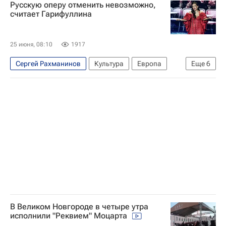
Русскую оперу отменить невозможно,
Искусство
считает Гарифуллина
25 июня, 08:10
1917
Сергей Рахманинов
Культура
Европа
Еще
6
США
Петр Чайковский
Модест Мусоргский
Ла Скала
Лондонская национальная галерея
Мариинский театр
В Великом Новгороде в четыре утра
исполнили "Реквием" Моцарта