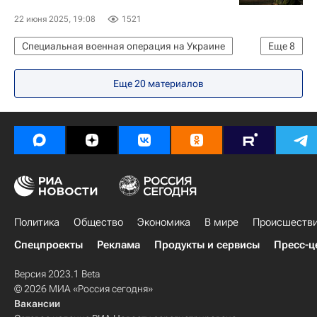
Вооруженные силы Украины
22 июня 2025, 19:08
1521
Специальная военная операция на Украине
Еще
8
Россия
Украина
Сумы
Еще
20
материалов
Владимир Путин
Владимир Мединский
Александр Сырский
Вооруженные силы Украины
Верховная Рада Украины
Политика
Общество
Экономика
В мире
Происшеств
Спецпроекты
Реклама
Продукты и сервисы
Пресс-ц
Версия 2023.1 Beta
© 2026 МИА «Россия сегодня»
Вакансии