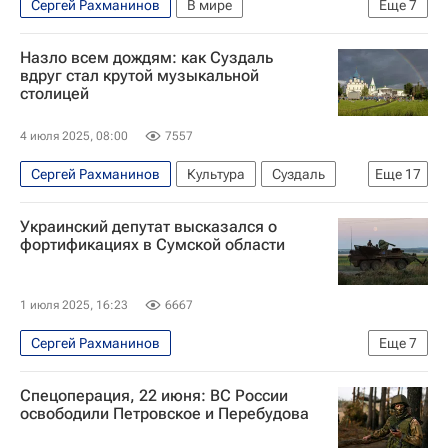
Сергей Рахманинов
В мире
Еще
7
Сумская область
Украина
Россия
Назло всем дождям: как Суздаль
Алексей Гончаренко
Александр Сырский
вдруг стал крутой музыкальной
столицей
Верховная Рада Украины
Вооруженные силы Украины
4 июля 2025, 08:00
7557
Сергей Рахманинов
Культура
Суздаль
Еще
17
Владимирская область
Денис Мацуев
Украинский депутат высказался о
Валерий Гергиев
ЮНЕСКО
фортификациях в Сумской области
Ильдар Абдразаков
Чайковский
Петр Чайковский
Музыка
джаз
Дети
1 июля 2025, 16:23
6667
звезды
Знаменитости
Новости культуры
Сергей Рахманинов
Еще
7
Туризм
Культура
Культура-Важное
Специальная военная операция на Украине
Фото - Культура
Спецоперация, 22 июня: ВС России
В мире
Сумская область
Украина
освободили Петровское и Перебудова
Россия
Александр Сырский