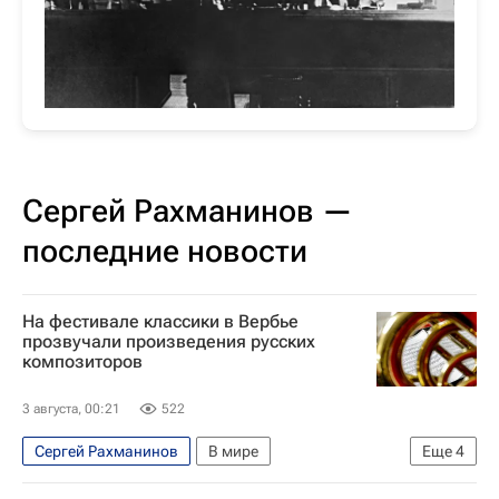
Сергей Рахманинов —
последние новости
На фестивале классики в Вербье
прозвучали произведения русских
композиторов
3 августа, 00:21
522
Сергей Рахманинов
В мире
Еще
4
Петр Чайковский
Родион Щедрин
Музыка