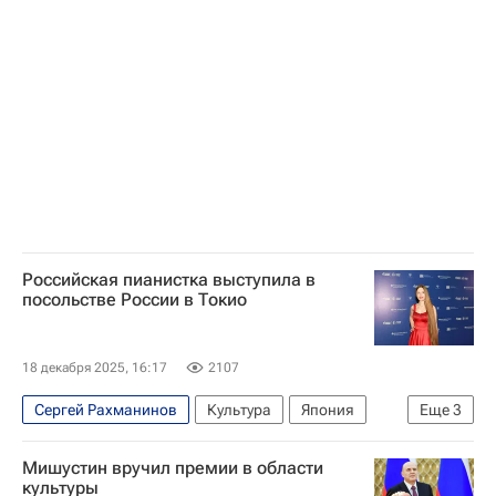
Киев
Россия
Рустем Умеров
Денис Шмыгаль
Вооруженные силы Украины
Верховная Рада Украины
Российская пианистка выступила в
посольстве России в Токио
18 декабря 2025, 16:17
2107
Сергей Рахманинов
Культура
Япония
Еще
3
Москва
Михаил Плетнев
Мишустин вручил премии в области
Петр Чайковский
культуры