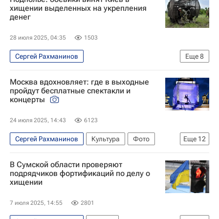
хищении выделенных на укрепления
денег
28 июля 2025, 04:35
1503
Сергей Рахманинов
Еще
8
Специальная военная операция на Украине
Москва вдохновляет: где в выходные
Украина
Сумская область
Россия
пройдут бесплатные спектакли и
концерты
Александр Сырский
Алексей Гончаренко
Верховная Рада Украины
24 июля 2025, 14:43
6123
Вооруженные силы Украины
Сергей Рахманинов
Культура
Фото
Еще
12
Фото - Культура
Египет
Китай
Италия
В Сумской области проверяют
ВДНХ
Петр Чайковский
Арам Хачатурян
подрядчиков фортификаций по делу о
хищении
куда сходить
что посмотреть
Москва
Фестивали
Спектакль
7 июля 2025, 14:55
2801