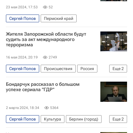
23 мая 2024, 17:53
52
Сергей Попов
Пермский край
Жителя Запорожской области будут
судить за акт международного
терроризма
16 мая 2024, 20:19
2749
Сергей Попов
Происшествия
Россия
Еще
2
Запорожская область
Бондарчук рассказал о большом
Генеральная прокуратура РФ
успехе сериала "ГДР"
2 марта 2024, 18:34
5364
Сергей Попов
Культура
Берлин (город)
Еще
2
Федор Бондарчук
Александр Нечаев