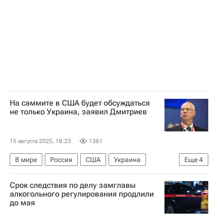
Встреча Путина и Трампа на Аляске
На саммите в США будет обсуждаться
не только Украина, заявил Дмитриев
15 августа 2025, 18:23
1361
В мире
Россия
США
Украина
Еще
4
Владимир Путин
Дональд Трамп
Срок следствия по делу замглавы
Кирилл Дмитриев
алкогольного регулирования продлили
до мая
Российский фонд прямых инвестиций