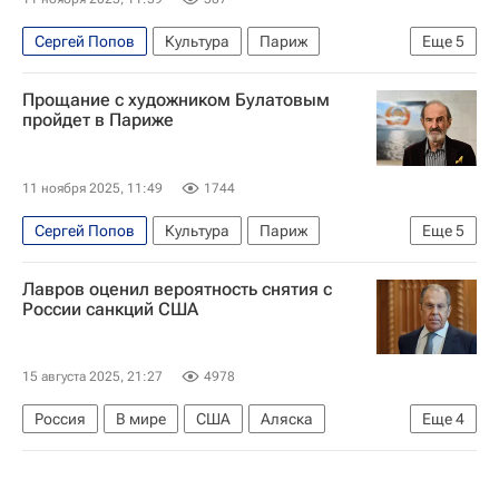
Сергей Попов
Культура
Париж
Еще
5
Нью-Йорк (город)
Москва
Прощание с художником Булатовым
Мультимедиа Арт музей
Эрик Булатов
пройдет в Париже
КПСС
11 ноября 2025, 11:49
1744
Сергей Попов
Культура
Париж
Еще
5
Нью-Йорк (город)
Россия
Эрик Булатов
Лавров оценил вероятность снятия с
Мультимедиа Арт музей
КПСС
России санкций США
15 августа 2025, 21:27
4978
Россия
В мире
США
Аляска
Еще
4
Сергей Лавров
Владимир Путин
Дональд Трамп