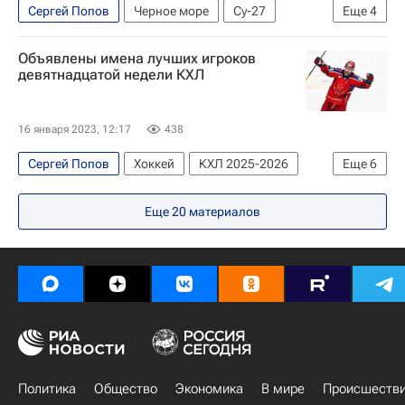
Сергей Попов
Черное море
Су-27
Еще
4
Россия
США
В мире
Объявлены имена лучших игроков
Инцидент с американским беспилотником над Черным морем
девятнадцатой недели КХЛ
16 января 2023, 12:17
438
Сергей Попов
Хоккей
КХЛ 2025-2026
Еще
6
Регулярный чемпионат КХЛ
Еще
20
материалов
Металлург (Магнитогорск)
Трактор
Никита Нестеров
Сергей Мыльников
ХК Сочи
Политика
Общество
Экономика
В мире
Происшеств