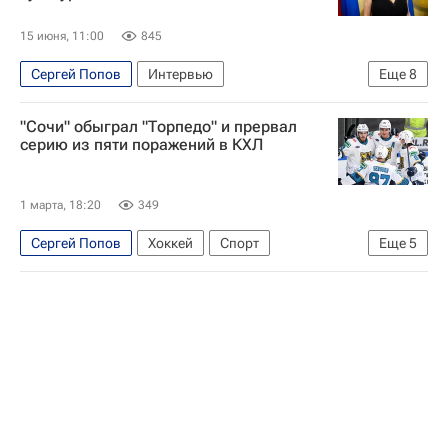
15 июня, 11:00
845
Сергей Попов
Интервью
Еще
8
Интервью - Авторы
США
Россия
"Сочи" обыграл "Торпедо" и прервал
Вашингтон (штат)
Дональд Трамп
серию из пяти поражений в КХЛ
Федеральное агентство по делам Содружества Независимых Государств, соотечественников, проживающих за рубежом, и по международному гуманитарному сотрудничеству (Россотрудничество)
Русское географическое общество
1 марта, 18:20
349
Денис Мацуев
Сергей Попов
Хоккей
Спорт
Еще
5
Тимур Хафизов
Павел Дедунов
Торпедо
Локомотив (Ярославль)
КХЛ 2025-2026