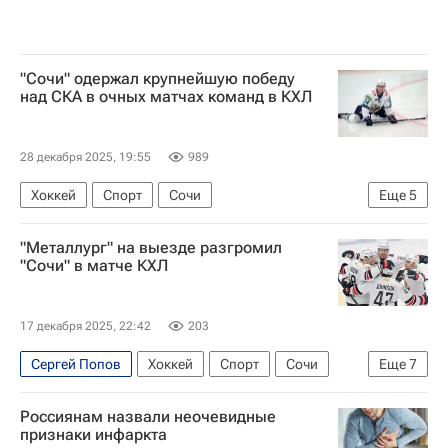
"Сочи" одержал крупнейшую победу
над СКА в очных матчах команд в КХЛ
28 декабря 2025, 19:55
989
Хоккей
Спорт
Сочи
Еще
5
Рафаэль Бикмуллин
Сергей Плотников
"Металлург" на выезде разгромил
СКА (Санкт-Петербург)
Нефтехимик
"Сочи" в матче КХЛ
КХЛ 2025-2026
17 декабря 2025, 22:42
203
Сергей Попов
Хоккей
Спорт
Сочи
Еще
7
Михаил Федоров
Евгений Кузнецов
Россиянам назвали неочевидные
Александр Петунин
признаки инфаркта