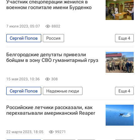
Участник спецоперации женился в
военном госпитале имени Бурденко
7 июля 2023, 05:07
8802
Сергей Попов
Россия
Еще
4
Московская область (Подмосковье)
Москва
Белгородские депутаты привезли
Андрей Воробьев
Сергей Шойгу
бойцам в зону СВО гуманитарный груз
15 мая 2023, 10:36
308
Сергей Попов
Надежные люди
Еще
4
Белгородская областная Дума
Белгород
Российские летчики рассказали, как
Луганская Народная Республика
Общество
перехватывали американский Reaper
22 марта 2023, 18:05
99271