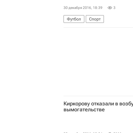
30 декабря 2016, 18:39
3
Футбол
Спорт
Подготовка городов-организатор
Вениамин Кондратьев
Кубок 
Киркорову отказали в возб
вымогательстве