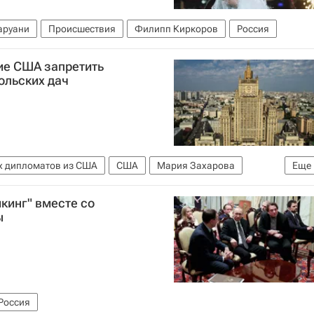
аруани
Происшествия
Филипп Киркоров
Россия
ие США запретить
ольских дач
х дипломатов из США
США
Мария Захарова
Еще
кинг" вместе со
ы
Россия