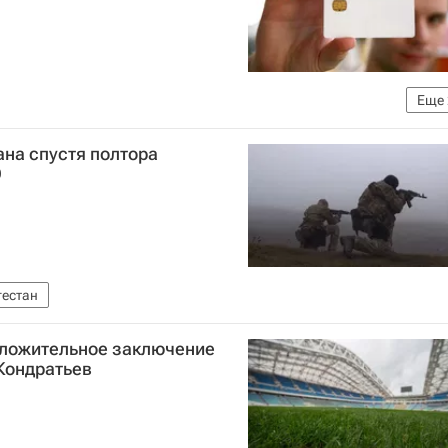
Еще
Министерство цифрового развития, связи и массовых коммуникаций РФ (Минцифры России)
ана спустя полтора
О
гестан
оложительное заключение
 Кондратьев