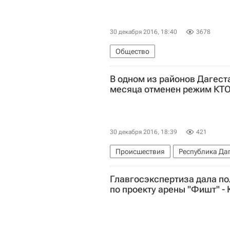
30 декабря 2016, 18:40
3678
Общество
В одном из районов Дагест
Россия
месяца отменен режим КТ
30 декабря 2016, 18:39
421
Происшествия
Республика Да
Главгосэкспертиза дала п
по проекту арены "Фишт" -