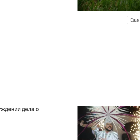
Еще
ов ЧМ-2018 по футболу к мировому первенству
конфедераций 2017
уждении дела о