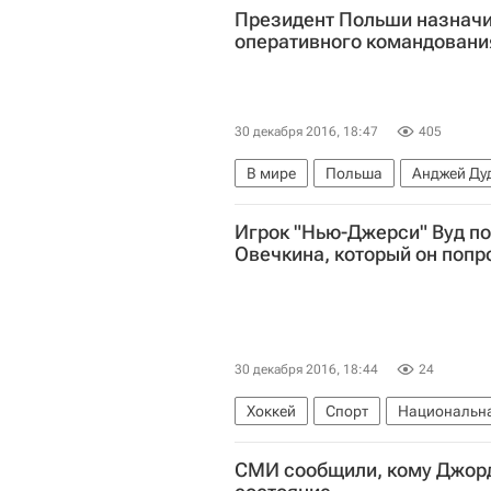
Президент Польши назначи
оперативного командовани
30 декабря 2016, 18:47
405
В мире
Польша
Анджей Ду
Игрок "Нью-Джерси" Вуд п
Овечкина, который он попр
30 декабря 2016, 18:44
24
Хоккей
Спорт
Национальна
Майлз Вуд
Александр Овечки
СМИ сообщили, кому Джор