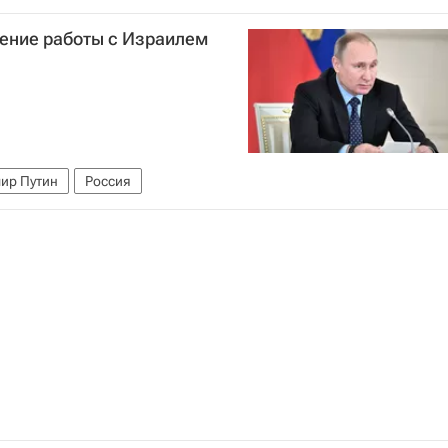
жение работы с Израилем
ир Путин
Россия