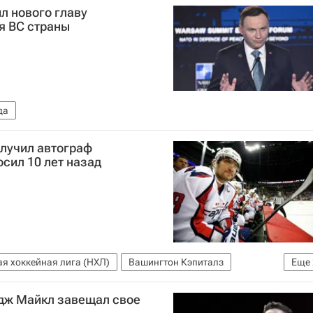
л нового главу
я ВС страны
да
олучил автограф
осил 10 лет назад
я хоккейная лига (НХЛ)
Вашингтон Кэпиталз
Еще
н
дж Майкл завещал свое