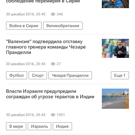
соблюдение перемирия в Сирии
30 декабря 2016, 20:45
346
Война в Сирии
Великобритания
"Валенсия" подтвердила отставку
главного тренера команды Чезаре
Пранделли
30 декабря 2016, 20:45
27
Футбол
Спорт
Чезаре Пранделли
Еще
1
Валенсия
Власти Израиля предупредили
сограждан об угрозе терактов в Индии
30 декабря 2016, 20:43
1051
В мире
Израиль
Индия