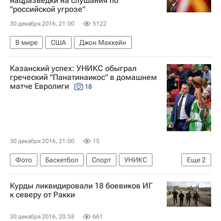
нацразведки на слушания по
"российской угрозе"
30 декабря 2016, 21:00
5122
В мире
США
Джон Маккейн
Казанский успех: УНИКС обыграл
греческий "Панатинаикос" в домашнем
матче Евролиги
18
30 декабря 2016, 21:00
15
Фото
Баскетбол
Спорт
УНИКС
Еще
2
Панатинаикос
Евролига
Курды ликвидировали 18 боевиков ИГ
к северу от Ракки
30 декабря 2016, 20:58
661