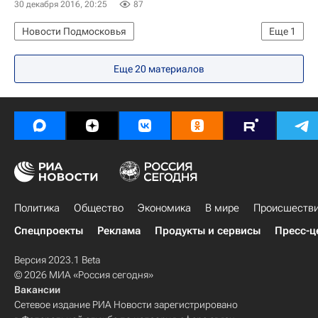
30 декабря 2016, 20:25
87
Новости Подмосковья
Еще
1
Московская область (Подмосковье)
Еще 20 материалов
Политика
Общество
Экономика
В мире
Происшеств
Спецпроекты
Реклама
Продукты и сервисы
Пресс-ц
Версия 2023.1 Beta
© 2026 МИА «Россия сегодня»
Вакансии
Сетевое издание РИА Новости зарегистрировано