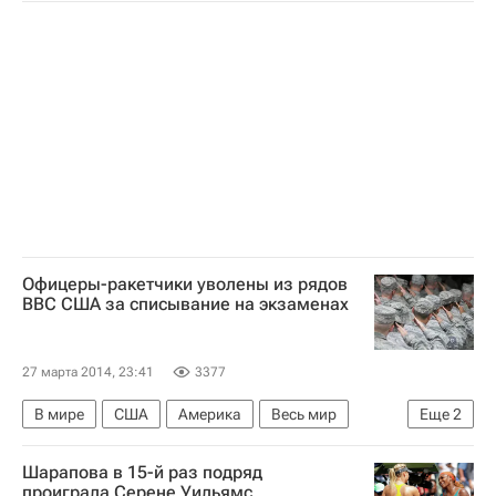
Верховная Рада Украины
Ситуация на Украине
Офицеры-ракетчики уволены из рядов
ВВС США за списывание на экзаменах
27 марта 2014, 23:41
3377
В мире
США
Америка
Весь мир
Еще
2
Северная Америка
ВВС США
Шарапова в 15-й раз подряд
проиграла Серене Уильямс