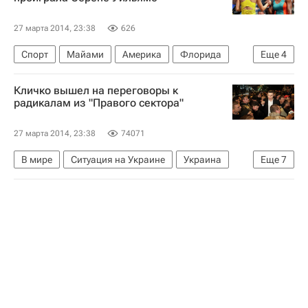
27 марта 2014, 23:38
626
Спорт
Майами
Америка
Флорида
Еще
4
Весь мир
Северная Америка
США
Кличко вышел на переговоры к
Мария Шарапова
радикалам из "Правого сектора"
27 марта 2014, 23:38
74071
В мире
Ситуация на Украине
Украина
Еще
7
Весь мир
Европа
Виталий Кличко
Арсен Аваков
Украинский Демократический Альянс за Реформы (УДАР)
Верховная Рада Украины
Правый сектор