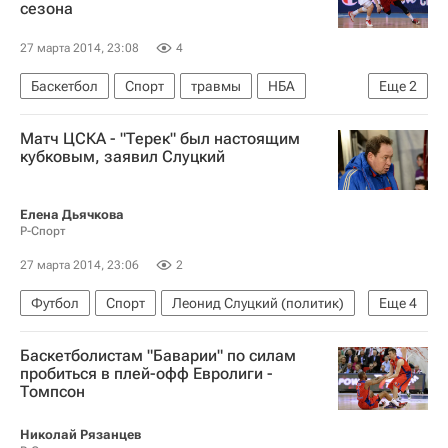
сезона
Мария Шарапова
27 марта 2014, 23:08
4
Баскетбол
Спорт
травмы
НБА
Еще
2
Милуоки Бакс
Эрсан Ильясова
Матч ЦСКА - "Терек" был настоящим
кубковым, заявил Слуцкий
Елена Дьячкова
Р-Спорт
27 марта 2014, 23:06
2
Футбол
Спорт
Леонид Слуцкий (политик)
Еще
4
Матчи 1/4 финала Кубка России по футболу
Баскетболистам "Баварии" по силам
Кубок России по футболу
Ахмат
пробиться в плей-офф Евролиги -
Томпсон
ПФК ЦСКА
Николай Рязанцев