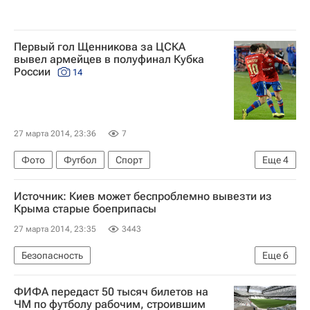
Первый гол Щенникова за ЦСКА
вывел армейцев в полуфинал Кубка
России
14
27 марта 2014, 23:36
7
Фото
Футбол
Спорт
Еще
4
Матчи 1/4 финала Кубка России по футболу
Источник: Киев может беспроблемно вывезти из
Кубок России по футболу
Ахмат
Крыма старые боеприпасы
ПФК ЦСКА
27 марта 2014, 23:35
3443
Безопасность
Еще
6
Ситуация в Крыму. Март 2014 года
ФИФА передаст 50 тысяч билетов на
Республика Крым
Европа
Весь мир
ЧМ по футболу рабочим, строившим