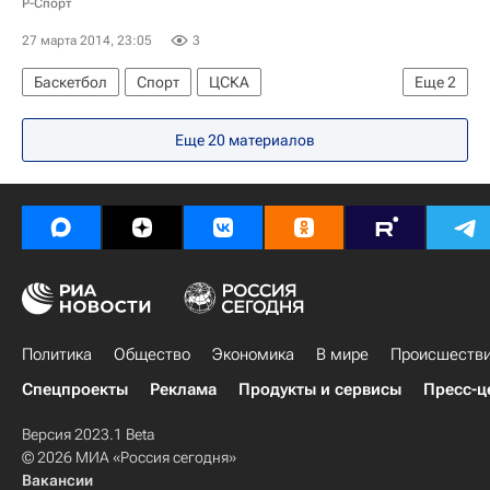
Р-Спорт
27 марта 2014, 23:05
3
Баскетбол
Спорт
ЦСКА
Еще
2
Бавария (Мюнхен)
Евролига
Еще 20 материалов
Политика
Общество
Экономика
В мире
Происшеств
Спецпроекты
Реклама
Продукты и сервисы
Пресс-ц
Версия 2023.1 Beta
© 2026 МИА «Россия сегодня»
Вакансии