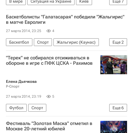
В мире
Ситуация на Украине
Киев
Еще
7
Европа
Украина
Весь мир
Баскетболисты "Галатасарая" победили "Жальгирис"
Арсен Аваков
МВД Украины
в матче Евролиги
Верховная Рада Украины
Правый сектор
27 марта 2014, 23:25
4
Баскетбол
Спорт
Жальгирис (Каунас)
Еще
2
Галатасарай
Евролига
"Терек" не собирался отсиживаться в
обороне в игре с ПФК ЦСКА - Рахимов
Елена Дьячкова
Р-Спорт
27 марта 2014, 23:19
5
Футбол
Спорт
Еще
6
Мультимедийный спортивный пакет
Фестиваль "Золотая Маска" отметил в
Рашид Рахимов
Москве 20-летний юбилей