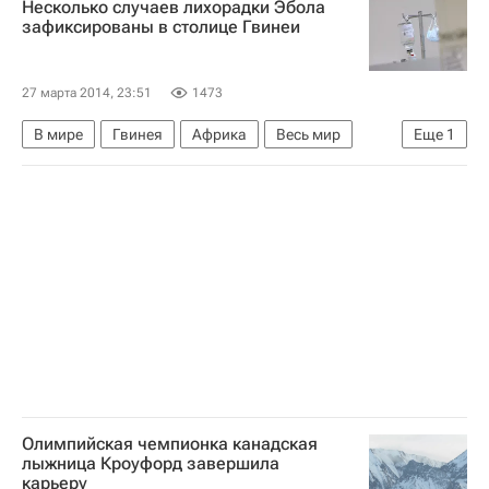
Несколько случаев лихорадки Эбола
Поиски пропавшего самолета Malaysian Airlines
зафиксированы в столице Гвинеи
27 марта 2014, 23:51
1473
В мире
Гвинея
Африка
Весь мир
Еще
1
Распространение лихорадки Эбола
Олимпийская чемпионка канадская
лыжница Кроуфорд завершила
карьеру