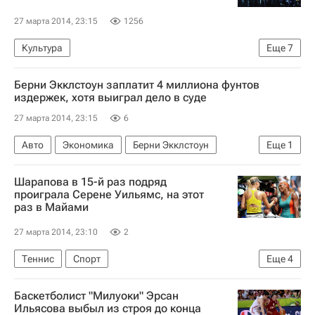
Матчи 1/4 финала Кубка России по футболу
27 марта 2014, 23:15
1256
Кубок России по футболу
Ахмат
Культура
Еще
7
ПФК ЦСКА
20-й театральный фестиваль "Золотая Маска"
Берни Экклстоун заплатит 4 миллиона фунтов
Москва
Центральный ФО
Весь мир
издержек, хотя выиграл дело в суде
Европа
27 марта 2014, 23:15
6
Театральный фестиваль "Золотая Маска"
Авто
Экономика
Берни Экклстоун
Еще
1
Россия
Формула-1
Шарапова в 15-й раз подряд
проиграла Серене Уильямс, на этот
раз в Майами
27 марта 2014, 23:10
2
Теннис
Спорт
Еще
4
Мультимедийный спортивный пакет
Баскетболист "Милуоки" Эрсан
WTA Майами
Серена Уильямс
Ильясова выбыл из строя до конца