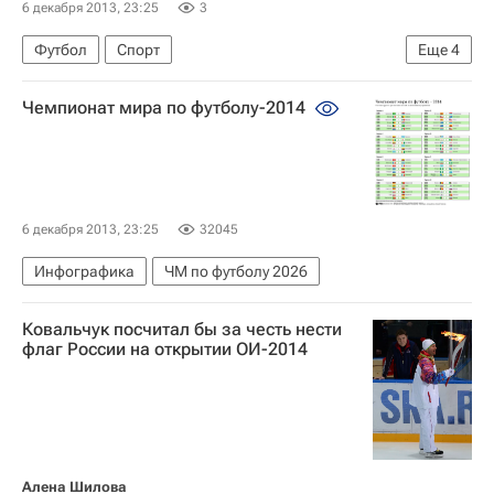
6 декабря 2013, 23:25
3
Футбол
Спорт
Еще
4
Мультимедийный спортивный пакет
Чемпионат мира по футболу-2014
Фабио Капелло
Сборная России по футболу сыграет с командами Бельгии, Алжира и Южной Кореи на групповом этапе ЧМ-2014 в Бразилии. Мнения, комментарии
Сборная России по футболу
6 декабря 2013, 23:25
32045
Инфографика
ЧМ по футболу 2026
Ковальчук посчитал бы за честь нести
флаг России на открытии ОИ-2014
Алена Шилова