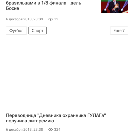
КХЛ 2025-2026
Авангард
Трактор
бразильцами в 1/8 финала - дель
Боске
6 декабря 2013, 23:39
12
Футбол
Спорт
Еще
7
Мультимедийный спортивный пакет
Висенте дель Боске
Жеребьевка чемпионата мира по футболу 2014 года. 6 декабря
Нидерланды
Чили
Испания
Бразилия
Переводчица "Дневника охранника ГУЛАГа"
получила литпремию
6 декабря 2013, 23:38
324