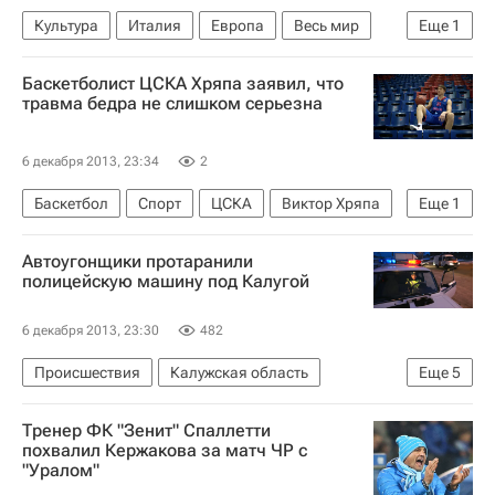
Культура
Италия
Европа
Весь мир
Еще
1
Россия
Баскетболист ЦСКА Хряпа заявил, что
травма бедра не слишком серьезна
6 декабря 2013, 23:34
2
Баскетбол
Спорт
ЦСКА
Виктор Хряпа
Еще
1
Евролига
Автоугонщики протаранили
полицейскую машину под Калугой
6 декабря 2013, 23:30
482
Происшествия
Калужская область
Еще
5
Обнинск
Центральный ФО
Весь мир
Тренер ФК "Зенит" Спаллетти
Европа
Россия
похвалил Кержакова за матч ЧР с
"Уралом"