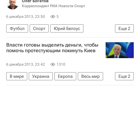
Олег Богатов
Корреспондент РИА Новости Спорт
Московский метрополитен
ЦСКА
ХК ЦСКА (1996-2002)
СКА (Санкт-Петербург)
6 декабря 2013, 23:50
5
Россия
Футбол
Спорт
Юрий Белоус
Еще
2
Сборная России по футболу сыграет с командами Бельгии, Алжира и Южной Кореи на групповом этапе ЧМ-2014 в Бразилии. Мнения, комментарии
Власти готовы выделить деньги, чтобы
Сборная России по футболу
помочь протестующим покинуть Киев
6 декабря 2013, 23:42
1310
В мире
Украина
Европа
Весь мир
Еще
2
Николай Азаров (политик)
"Евромайдан" в Киеве