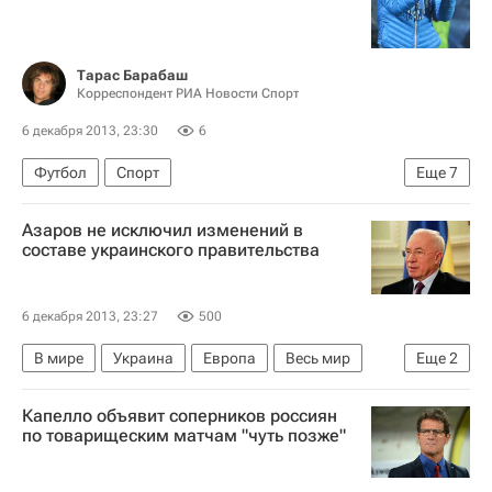
Тарас Барабаш
Корреспондент РИА Новости Спорт
6 декабря 2013, 23:30
6
Футбол
Спорт
Еще
7
Мультимедийный спортивный пакет
Азаров не исключил изменений в
Лучано Спаллетти
составе украинского правительства
РПЛ 2026-2027 (Чемпионат России по футболу)
Зенит
Урал
Александр Кержаков
6 декабря 2013, 23:27
500
Томаш Губочан
В мире
Украина
Европа
Весь мир
Еще
2
Николай Азаров (политик)
Капелло объявит соперников россиян
Кабинет министров Украины
по товарищеским матчам "чуть позже"