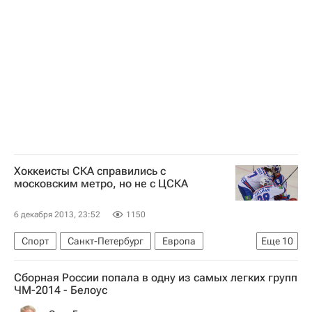
Четвертый этап Кубка мира-2013/2014 по конькобежному спорту в Берлине
Кубок мира по конькобежному спорту
Зимние Олимпийские игры 2014
Евгений Лаленков
Денис Юсков
Иван Скобрев
Хоккеисты СКА справились с
московским метро, но не с ЦСКА
6 декабря 2013, 23:52
1150
Спорт
Санкт-Петербург
Европа
Еще
10
Северо-Западный ФО
Весь мир
Сборная России попала в одну из самых легких групп
Илья Ковальчук
Александр Радулов
ЧМ-2014 - Белоус
Алексей Морозов (хоккей)