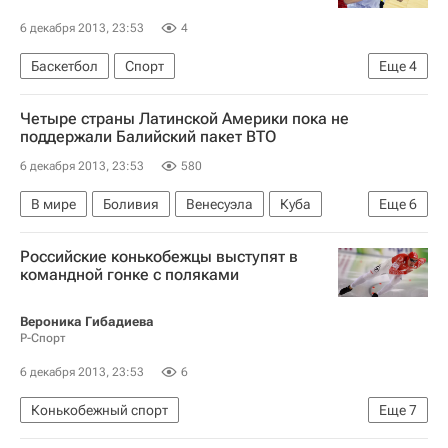
6 декабря 2013, 23:53
4
Баскетбол
Спорт
Еще
4
Мультимедийный спортивный пакет
Четыре страны Латинской Америки пока не
Фенербахче
ЦСКА
Евролига
поддержали Балийский пакет ВТО
6 декабря 2013, 23:53
580
В мире
Боливия
Венесуэла
Куба
Еще
6
Никарагуа
Америка
Южная Америка
Российские конькобежцы выступят в
Северная Америка
Весь мир
командной гонке с поляками
Роберто Азеведо
Вероника Гибадиева
Р-Спорт
6 декабря 2013, 23:53
6
Конькобежный спорт
Еще
7
Мультимедийный спортивный пакет