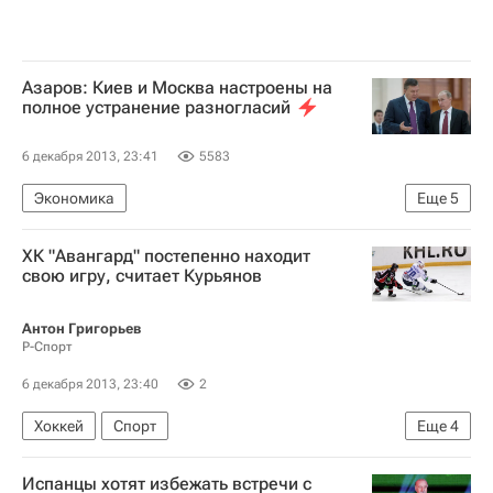
Азаров: Киев и Москва настроены на
полное устранение разногласий
6 декабря 2013, 23:41
5583
Экономика
Еще
5
Ситуация с поставками российского газа на Украину
ХК "Авангард" постепенно находит
Украина
Весь мир
Европа
Россия
свою игру, считает Курьянов
Антон Григорьев
Р-Спорт
6 декабря 2013, 23:40
2
Хоккей
Спорт
Еще
4
Мультимедийный спортивный пакет
Испанцы хотят избежать встречи с