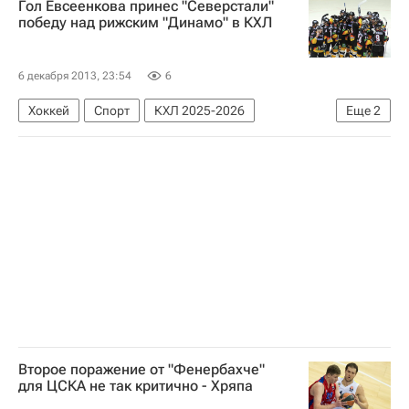
Гол Евсеенкова принес "Северстали"
"Евромайдан" в Киеве
победу над рижским "Динамо" в КХЛ
6 декабря 2013, 23:54
6
Хоккей
Спорт
КХЛ 2025-2026
Еще
2
Северсталь
Динамо (Рига)
Второе поражение от "Фенербахче"
для ЦСКА не так критично - Хряпа