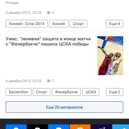
Р-Спорт
6 декабря 2013, 23:25
5
Хоккей - Сочи 2014
Хоккей
Спорт
Еще
4
Олимпийские игры
Уимс: "ленивая" защита в конце матча
Зимние Олимпийские игры 2014
с "Фенербахче" лишила ЦСКА победы
Сборная России по хоккею с шайбой
Илья Ковальчук
6 декабря 2013, 23:23
7
Баскетбол
Спорт
Фенербахче
ЦСКА
Еще
2
Сонни Уимс
Евролига
Еще 20 материалов