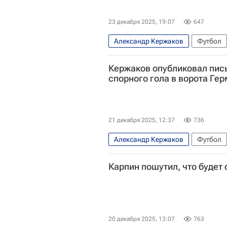
23 декабря 2025, 19:07
647
Александр Кержаков
Футбол
Международная федерация футб
Кержаков опубликовал пис
Артём Дзюба
Андрей Аршави
спорного гола в ворота Ге
21 декабря 2025, 12:37
736
Александр Кержаков
Футбол
Карпин пошутил, что будет
20 декабря 2025, 13:07
763