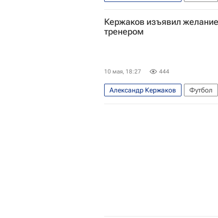
Арсенал (Лондон)
Рейнджерс
Кержаков изъявил желание
АПЛ 2026-2027 (Чемпионат Англи
тренером
10 мая, 18:27
444
Александр Кержаков
Футбол
РПЛ 2026-2027 (Чемпионат России