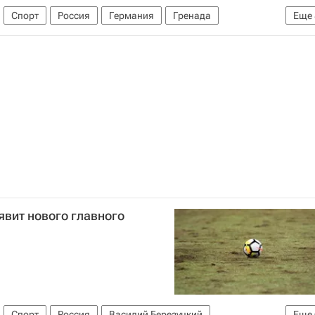
Спорт
Россия
Германия
Гренада
Еще
ая федерация футбола (ФИФА)
С)
Артём Дзюба
Андрей Аршавин
Зенит
Томь
явит нового главного
Спорт
Россия
Василий Березуцкий
Еще