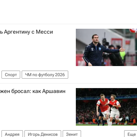
ь Аргентину с Месси
Спорт
ЧМ по футболу 2026
 жен бросал: как Аршавин
Андрея
Игорь Денисов
Зенит
Еще