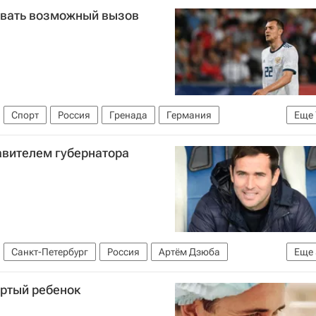
овать возможный вызов
Спорт
Россия
Гренада
Германия
Еще
ждународная федерация футбола (ФИФА)
Артём Дзюба
авителем губернатора
тти)
РПЛ 2026-2027 (Чемпионат России по футболу)
Санкт-Петербург
Россия
Артём Дзюба
Еще
нит
Александр Беглов
Спорт
ертый ребенок