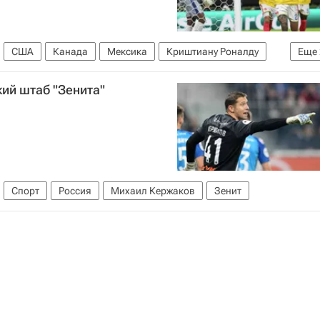
США
Канада
Мексика
Криштиану Роналду
Еще
ий штаб "Зенита"
Спорт
Россия
Михаил Кержаков
Зенит