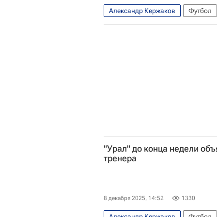
Александр Кержаков
Футбол
Валерий Карпин
Международн
Российский футбольный союз (РФ
Нижний Новгород
"Урал" до конца недели объ
тренера
8 декабря 2025, 14:52
1330
Александр Кержаков
Футбол