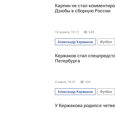
Карпин не стал комментир
Дзюбы в сборную России
10 апреля, 10:11
549
Александр Кержаков
Футбол
Валерий Карпин
Акрон
Ме
Кержаков стал спецпредст
Андрей Аршавин
Акрон (Толья
Петербурга
4 марта, 18:21
432
Александр Кержаков
Футбол
Нижний Новгород
Томь
Зе
У Кержакова родился четв