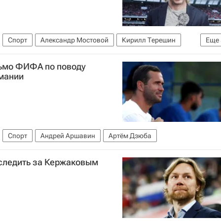
Спорт
Александр Мостовой
Кирилл Терешин
Еще
ола (ФИФА)
Российский футбольный союз (РФС)
ьмо ФИФА по поводу
н
Зенит
рмании
Спорт
Андрей Аршавин
Артём Дзюба
 следить за Кержаковым