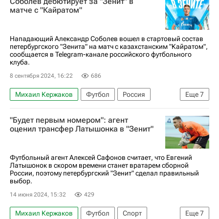
Соболев дебютирует за "Зенит" в
Товарищеские матчи
матче с "Кайратом"
Нападающий Александр Соболев вошел в стартовый состав
петербургского "Зенита" на матч с казахстанским "Кайратом",
сообщается в Telegram-канале российского футбольного
клуба.
8 сентября 2024, 16:22
686
Михаил Кержаков
Футбол
Россия
Еще
7
Александр Соболев
Анатолий Тимощук
"Будет первым номером": агент
Зенит
Кайрат
Спартак Москва
Спорт
оценил трансфер Латышонка в "Зенит"
Трансферы в РПЛ
Футбольный агент Алексей Сафонов считает, что Евгений
Латышонок в скором времени станет вратарем сборной
России, поэтому петербургский "Зенит" сделал правильный
выбор.
14 июня 2024, 15:32
429
Михаил Кержаков
Футбол
Спорт
Еще
7