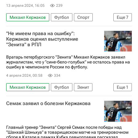
13 апреля 2024, 16:05
239
Михаил Кержаков
Футбол
Спорт
Еще
7
Краснодар
Вячеслав Караваев
"Не имеем права на ошибку":
Страхиня Эракович
Зенит
Краснодар
Кержаков оценил выступление
"Зенита" в РПЛ
Сантос
Кубок России по футболу
Вратарь петербургского "Зенита" Михаил Кержаков заявил
журналистам, что у "сине-бело-голубых" не осталось права на
ошибку в чемпионате России по футболу.
4 апреля 2024, 00:58
334
Михаил Кержаков
Футбол
Зенит
Еще
1
РПЛ 2026-2027 (Чемпионат России по футболу)
Семак заявил о болезни Кержакова
Главный тренер "Зенита" Сергей Семак после победы над
"Шанхай Шэньхуа" в товарищеском матче на тренировочном
сборе в Катаре в рамках Кубка равноправия рассказал