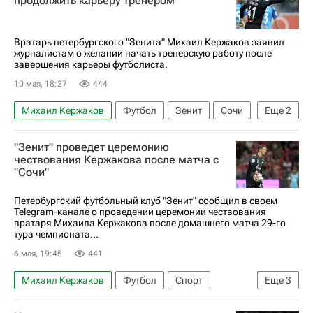
продолжить карьеру тренером
Зенит
Ростов
РПЛ 2026-2027 (Чемпионат России по футболу)
Вратарь петербургского "Зенита" Михаил Кержаков заявил
журналистам о желании начать тренерскую работу после
завершения карьеры футболиста.
10 мая, 18:27
444
Михаил Кержаков
Футбол
Зенит
Сочи
Еще
2
РПЛ 2026-2027 (Чемпионат России по футболу)
"Зенит" проведет церемонию
Александр Кержаков
чествования Кержакова после матча с
"Сочи"
Петербургский футбольный клуб "Зенит" сообщил в своем
Telegram-канале о проведении церемонии чествования
вратаря Михаила Кержакова после домашнего матча 29-го
тура чемпионата...
6 мая, 19:45
441
Михаил Кержаков
Футбол
Спорт
Еще
3
Зенит
Сочи