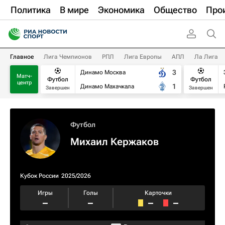
Политика
В мире
Экономика
Общество
Про
Главное
Лига Чемпионов
РПЛ
Лига Европы
АПЛ
Ла Лига
3
Динамо Москва
Матч-
Футбол
Футбол
центр
1
Динамо Махачкала
Завершен
Завершен
Футбол
Михаил Кержаков
Кубок России
2025/2026
Игры
Голы
Карточки
–
–
–
–