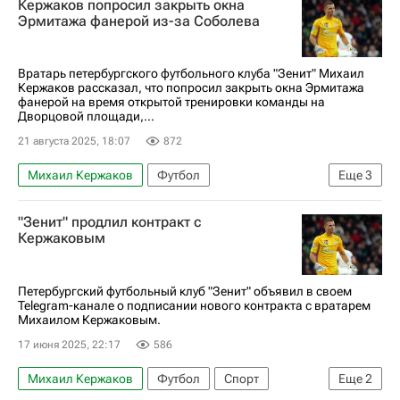
Кержаков попросил закрыть окна
РПЛ 2026-2027 (Чемпионат России по футболу)
Эрмитажа фанерой из-за Соболева
Вратарь петербургского футбольного клуба "Зенит" Михаил
Кержаков рассказал, что попросил закрыть окна Эрмитажа
фанерой на время открытой тренировки команды на
Дворцовой площади,...
21 августа 2025, 18:07
872
Михаил Кержаков
Футбол
Еще
3
Александр Соболев
Зенит
"Зенит" продлил контракт с
РПЛ 2026-2027 (Чемпионат России по футболу)
Кержаковым
Петербургский футбольный клуб "Зенит" объявил в своем
Telegram-канале о подписании нового контракта с вратарем
Михаилом Кержаковым.
17 июня 2025, 22:17
586
Михаил Кержаков
Футбол
Спорт
Еще
2