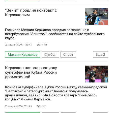
Россия
Алексей Сафонов
Зенит
"Зенит" продлил контракт с
Балтика
Евгений Латышонок
Трансферы
Кержаковым
Трансферы в РПЛ
Голкипер Михаил Кержаков продлил соглашение с
петербургским "Зенитом", сообщается на сайте футбольного
клуба.
3 июня 2024, 18:42
429
Михаил Кержаков
Футбол
Спорт
Еще
2
Россия
Зенит
Кержаков назвал развязку
суперфинала Кубка России
драматичной
Концовка суперфинала Кубка России между калининградской
"Балтикой" и петербургским "Зенитом" получилась
драматичной, заявил РИА Новости вратарь "сине-бело-
голубых" Михаил Кержаков.
2 июня 2024, 21:47
601