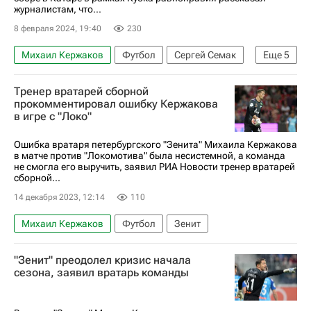
журналистам, что...
8 февраля 2024, 19:40
230
Михаил Кержаков
Футбол
Сергей Семак
Еще
5
Педро
Зенит
Сантос
Шанхай Шэньхуа
Тренер вратарей сборной
Доха
прокомментировал ошибку Кержакова
в игре с "Локо"
Ошибка вратаря петербургского "Зенита" Михаила Кержакова
в матче против "Локомотива" была несистемной, а команда
не смогла его выручить, заявил РИА Новости тренер вратарей
сборной...
14 декабря 2023, 12:14
110
Михаил Кержаков
Футбол
Зенит
"Зенит" преодолел кризис начала
сезона, заявил вратарь команды