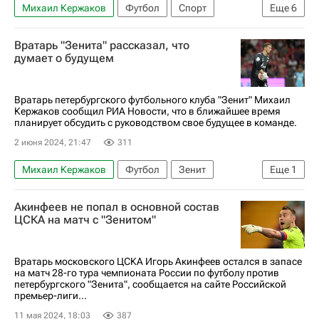
Михаил Кержаков
Футбол
Спорт
Еще
6
Россия
Москва
Зенит
Ростов
Вратарь "Зенита" рассказал, что
Кубок России по футболу
Балтика
думает о будущем
Вратарь петербургского футбольного клуба "Зенит" Михаил
Кержаков сообщил РИА Новости, что в ближайшее время
планирует обсудить с руководством свое будущее в команде.
2 июня 2024, 21:47
311
Михаил Кержаков
Футбол
Зенит
Еще
1
Балтика
Акинфеев не попал в основной состав
ЦСКА на матч с "Зенитом"
Вратарь московского ЦСКА Игорь Акинфеев остался в запасе
на матч 28-го тура чемпионата России по футболу против
петербургского "Зенита", сообщается на сайте Российской
премьер-лиги...
11 мая 2024, 18:03
387