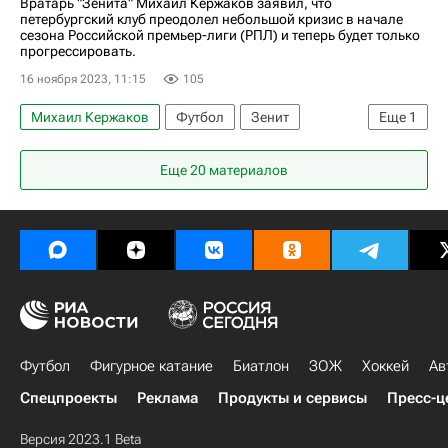
Вратарь "Зенита" Михаил Кержаков заявил, что
петербургский клуб преодолел небольшой кризис в начале
сезона Российской премьер-лиги (РПЛ) и теперь будет только
прогрессировать.
16 ноября 2023, 11:15
105
Михаил Кержаков
Футбол
Зенит
Еще
1
РПЛ 2026-2027 (Чемпионат России по футболу)
Еще 20 материалов
Футбол
Фигурное катание
Биатлон
ЗОЖ
Хоккей
Ав
Спецпроекты
Реклама
Продукты и сервисы
Пресс-ц
Версия 2023.1 Beta