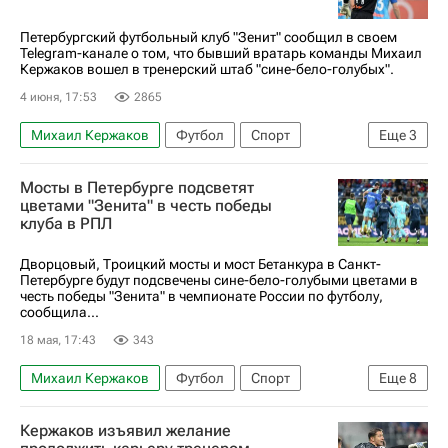
Петербургский футбольный клуб "Зенит" сообщил в своем
Telegram-канале о том, что бывший вратарь команды Михаил
Кержаков вошел в тренерский штаб "сине-бело-голубых".
4 июня, 17:53
2865
Михаил Кержаков
Футбол
Спорт
Еще
3
Россия
Зенит
Александр Кержаков
Мосты в Петербурге подсветят
цветами "Зенита" в честь победы
клуба в РПЛ
Дворцовый, Троицкий мосты и мост Бетанкура в Санкт-
Петербурге будут подсвечены сине-бело-голубыми цветами в
честь победы "Зенита" в чемпионате России по футболу,
сообщила...
18 мая, 17:43
343
Михаил Кержаков
Футбол
Спорт
Еще
8
Санкт-Петербург
Васильевский остров
Кержаков изъявил желание
Россия
Сергей Семак
Александр Ерохин