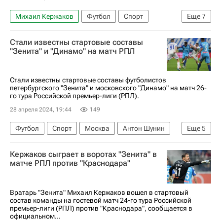
Михаил Кержаков
Футбол
Спорт
Еще
7
Россия
Санкт-Петербург
Игорь Акинфеев
Стали известны стартовые составы
Владислав Тороп
ПФК ЦСКА
Зенит
"Зенита" и "Динамо" на матч РПЛ
Сантос
Стали известны стартовые составы футболистов
петербургского "Зенита" и московского "Динамо" на матч 26-
го тура Российской премьер-лиги (РПЛ).
28 апреля 2024, 19:44
149
Футбол
Спорт
Москва
Антон Шунин
Еще
5
Зенит
Диего Лаксальт
Динамо Москва
Кержаков сыграет в воротах "Зенита" в
Фабиан Бальбуэна
Сантос
матче РПЛ против "Краснодара"
Вратарь "Зенита" Михаил Кержаков вошел в стартовый
состав команды на гостевой матч 24-го тура Российской
премьер-лиги (РПЛ) против "Краснодара", сообщается в
официальном...