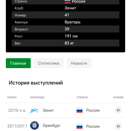
Россия
Страна:
Зенит
Клуб:
41
Номер:
Вратарь
Амплуа:
39
Возраст:
191 см
Рост:
82 кг
Вес:
Главное
Статистика
Новости
История выступлений
сезон
команда
страна
номер
Зенит
Россия
2015/ н.в.
41
Оренбург
2017/2017
Россия
41