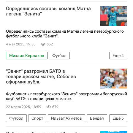
Зенит
Определились составы команд Матча
РПЛ 2026-2027 (Чемпионат России по футболу)
легенд "Зенита"
Определились составы команд Матча легенд петербургского
футбольного клуба "Зенит".
4 мая 2025, 19:30
652
Михаил Кержаков
Футбол
Еще
4
Олимпийские игры
Александр Кержаков
"Зенит" разгромил БАТЭ в
Владислав Радимов
Зенит
товарищеском матче, Соболев
оформил дубль
Футболисты петербургского "Зенита" разгромили белорусский
клуб БАТЭ в товарищеском матче.
22 марта 2025, 18:59
679
Футбол
Спорт
Ильзат Ахметов
Вендел
Еще
5
Нино
Зенит
БАТЭ
Александр Соболев