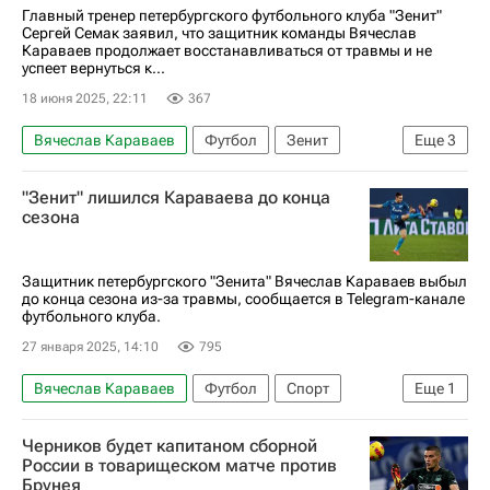
Спорт
Главный тренер петербургского футбольного клуба "Зенит"
Сергей Семак заявил, что защитник команды Вячеслав
Караваев продолжает восстанавливаться от травмы и не
успеет вернуться к...
18 июня 2025, 22:11
367
Вячеслав Караваев
Футбол
Зенит
Еще
3
Сергей Семак
Спорт
"Зенит" лишился Караваева до конца
РПЛ 2026-2027 (Чемпионат России по футболу)
сезона
Защитник петербургского "Зенита" Вячеслав Караваев выбыл
до конца сезона из-за травмы, сообщается в Telegram-канале
футбольного клуба.
27 января 2025, 14:10
795
Вячеслав Караваев
Футбол
Спорт
Еще
1
Зенит
Черников будет капитаном сборной
России в товарищеском матче против
Брунея