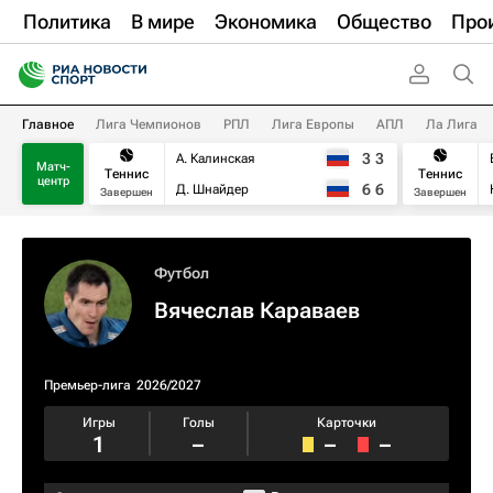
Политика
В мире
Экономика
Общество
Про
Главное
Лига Чемпионов
РПЛ
Лига Европы
АПЛ
Ла Лига
3
3
А. Калинская
Матч-
Теннис
Теннис
центр
6
6
Д. Шнайдер
Завершен
Завершен
Футбол
Вячеслав Караваев
Премьер-лига
2026/2027
Игры
Голы
Карточки
1
–
–
–