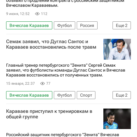
объявил о продлении контракта с российским защитником
Вячеславом Караваевым.
9 июня, 12:52
112
Вячеслав Караваев
Футбол
Россия
Еще
2
ПФК ЦСКА
Зенит
Семак заявил, что Дуглас Сантос и
Караваев восстановились после травм
Главный тренер петербургского "Зенита" Сергей Семак
заявил, что футболисты команды Дуглас Сантос и Вячеслав
Караваев восстановились от полученных травм.
15 января, 22:37
77
Вячеслав Караваев
Футбол
Спорт
Еще
2
Сергей Семак
Зенит
Караваев приступил к тренировкам в
общей группе
Российский защитник петербургского "Зенита" Вячеслав