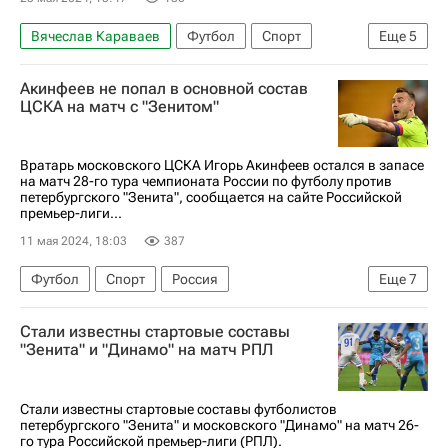
Вячеслав Караваев
Футбол
Спорт
Еще
5
Сергей Песьяков
Денис Адамов
Зенит
Акинфеев не попал в основной состав
Дуглас Сантос
Ростов
ЦСКА на матч с "Зенитом"
Вратарь московского ЦСКА Игорь Акинфеев остался в запасе
на матч 28-го тура чемпионата России по футболу против
петербургского "Зенита", сообщается на сайте Российской
премьер-лиги...
11 мая 2024, 18:03
387
Футбол
Спорт
Россия
Еще
7
Санкт-Петербург
Игорь Акинфеев
Стали известны стартовые составы
Владислав Тороп
Михаил Кержаков
"Зенита" и "Динамо" на матч РПЛ
ПФК ЦСКА
Зенит
Сантос
Стали известны стартовые составы футболистов
петербургского "Зенита" и московского "Динамо" на матч 26-
го тура Российской премьер-лиги (РПЛ).