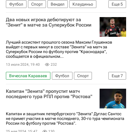
Футбол
Спорт
Вендел
Клаудиньо
Еще
5
Евгений Латышонок
Зенит
Два новых игрока дебютируют за
Крылья Советов
Фламенго
"Зенит" в матче за Суперкубок России
РПЛ 2026-2027 (Чемпионат России по футболу)
Лучший ассистент прошлого сезона Максим Глушенков
выйдет с первых минут в составе "Зенита" на матч за
Суперкубок России по футболу против "Краснодара",
сообщается в официальном...
13 июля 2024, 19:40
232
Вячеслав Караваев
Футбол
Спорт
Еще
7
Россия
Волгоград
Евгений Латышонок
Капитан "Зенита" пропустит матч
Максим Глушенков
Зенит
Краснодар
последнего тура РПЛ против "Ростова"
Локомотив (Москва)
Капитан и защитник петербургского "Зенита" Дуглас Сантос
не примет участия в матче последнего, 30-го тура чемпионата
России по футболу против "Ростова".
25 мая 2024, 15:47
130