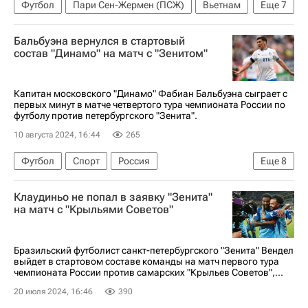
Футбол
Пари Сен-Жермен (ПСЖ)
Вьетнам
Еще
7
Таиланд
Евгений Латышонок
Бальбуэна вернулся в стартовый
Дмитрий Воробьев
Матвей Сафонов
состав "Динамо" на матч с "Зенитом"
Локомотив (Москва)
ПФК ЦСКА
Зенит
Капитан московского "Динамо" Фабиан Бальбуэна сыграет с
первых минут в матче четвертого тура чемпионата России по
футболу против петербургского "Зенита".
10 августа 2024, 16:44
265
Футбол
Спорт
Россия
Еще
8
Санкт-Петербург
Парагвай
Клаудиньо не попал в заявку "Зенита"
Фабиан Бальбуэна
Андрей Лунев
на матч с "Крыльями Советов"
Диего Лаксальт
Динамо Москва
Зенит
РПЛ 2026-2027 (Чемпионат России по футболу)
Бразильский футболист санкт-петербургского "Зенита" Вендел
выйдет в стартовом составе команды на матч первого тура
чемпионата России против самарских "Крыльев Советов",...
20 июля 2024, 16:46
390