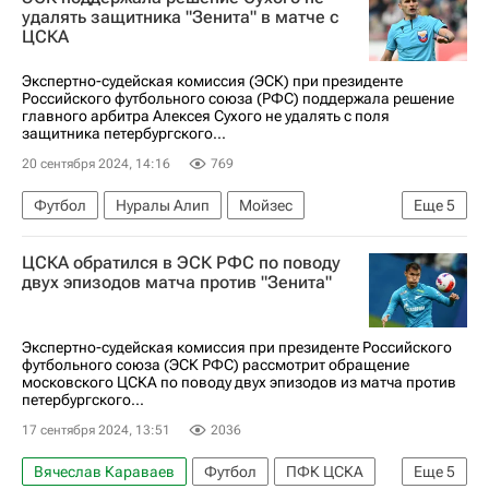
РПЛ 2026-2027 (Чемпионат России по футболу)
удалять защитника "Зенита" в матче с
ЦСКА
Экспертно-судейская комиссия (ЭСК) при президенте
Российского футбольного союза (РФС) поддержала решение
главного арбитра Алексея Сухого не удалять с поля
защитника петербургского...
20 сентября 2024, 14:16
769
Футбол
Нуралы Алип
Мойзес
Еще
5
Алексей Сухой
ЦСКА обратился в ЭСК РФС по поводу
Российский футбольный союз (РФС)
двух эпизодов матча против "Зенита"
ПФК ЦСКА
Зенит
РПЛ 2026-2027 (Чемпионат России по футболу)
Экспертно-судейская комиссия при президенте Российского
футбольного союза (ЭСК РФС) рассмотрит обращение
московского ЦСКА по поводу двух эпизодов из матча против
петербургского...
17 сентября 2024, 13:51
2036
Вячеслав Караваев
Футбол
ПФК ЦСКА
Еще
5