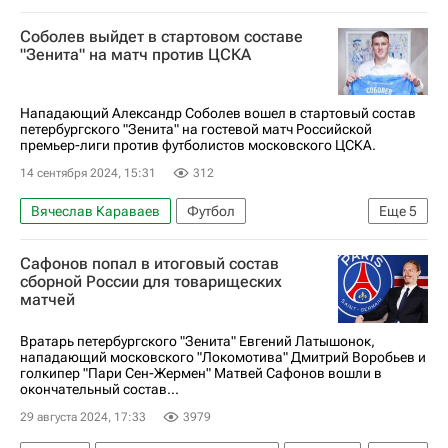
Зенит
Алексей Сухой
Нуралы Алип
Соболев выйдет в стартовом составе
Российский футбольный союз (РФС)
"Зенита" на матч против ЦСКА
РПЛ 2026-2027 (Чемпионат России по футболу)
Нападающий Александр Соболев вошел в стартовый состав
петербургского "Зенита" на гостевой матч Российской
премьер-лиги против футболистов московского ЦСКА.
14 сентября 2024, 15:31
312
Вячеслав Караваев
Футбол
Еще
5
Александр Соболев
Зенит
ПФК ЦСКА
Сафонов попал в итоговый состав
Трансферы в РПЛ
сборной России для товарищеских
матчей
РПЛ 2026-2027 (Чемпионат России по футболу)
Вратарь петербургского "Зенита" Евгений Латышонок,
нападающий московского "Локомотива" Дмитрий Воробьев и
голкипер "Пари Сен-Жермен" Матвей Сафонов вошли в
окончательный состав...
29 августа 2024, 17:33
3979