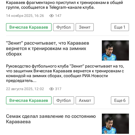
Караваев фрагментарно приступил к тренировкам в общей
группе, сообщается в Telegram-канале клуба.
14 ноября 2025, 16:26
147
Вячеслав Караваев
Футбол
Зенит
Еще
1
РПЛ 2026-2027 (Чемпионат России по футболу)
"Зенит" рассчитывает, что Караваев
вернется к тренировкам на зимних
сборах
Руководство футбольного клуба "Зенит" рассчитывает на то,
что защитник Вячеслав Караваев вернется к тренировкам с
командой на зимних сборах, сообщил РИА Новости
председатель...
22 августа 2025, 12:02
317
Вячеслав Караваев
Футбол
Ахмат
Еще
6
Зенит
Семак сделал заявление по состоянию
РПЛ 2026-2027 (Чемпионат России по футболу)
Караваева
Александр Медведев
Катар
Россия