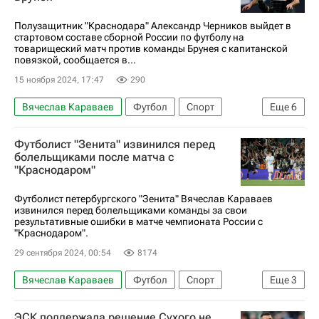
Полузащитник "Краснодара" Александр Черников выйдет в
стартовом составе сборной России по футболу на
товарищеский матч против команды Брунея с капитанской
повязкой, сообщается в...
15 ноября 2024, 17:47
290
Вячеслав Караваев
Футбол
Спорт
Еще
6
Бруней
Краснодар
Россия
Футболист "Зенита" извинился перед
Александр Черников
Илья Лантратов
болельщиками после матча с
"Краснодаром"
Краснодар
Футболист петербургского "Зенита" Вячеслав Караваев
извинился перед болельщиками команды за свои
результативные ошибки в матче чемпионата России с
"Краснодаром".
29 сентября 2024, 00:54
8174
Вячеслав Караваев
Футбол
Спорт
Еще
3
Зенит
Краснодар
ЭСК поддержала решение Сухого не