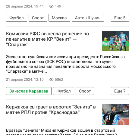
28 апреля 2024, 19:44
149
Футбол
Спорт
Москва
Антон Шунин
Еще
5
Зенит
Диего Лаксальт
Динамо Москва
Комиссия РФС вынесла решение по
Фабиан Бальбуэна
Сантос
пенальти в матче КР "Зенит" —
"Спартак"
Экспертно-судейская комиссия при президенте Российского
футбольного союза (ЭСК РФС) постановила, что судья
правильно не назначил пенальти в ворота московского
"Спартака" в матче...
21 апреля 2024, 12:10
5062
Вячеслав Караваев
Футбол
Спорт
Еще
7
Россия
Алексей Сухой
Георгий Джикия
Кержаков сыграет в воротах "Зенита" в
Зенит
Спартак Москва
матче РПЛ против "Краснодара"
Российский футбольный союз (РФС)
Кубок России по футболу
Вратарь "Зенита" Михаил Кержаков вошел в стартовый
состав команды на гостевой матч 24-го тура Российской