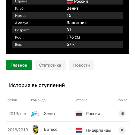
Россия
Страна:
Зенит
Клуб:
15
Номер:
Защитник
Амплуа:
31
Возраст:
176 см
Рост:
67 кг
Вес:
Главное
Статистика
Новости
История выступлений
сезон
команда
страна
номер
Зенит
Россия
2019/ н.в.
15
Витесс
2018/2019
Нидерланды
8