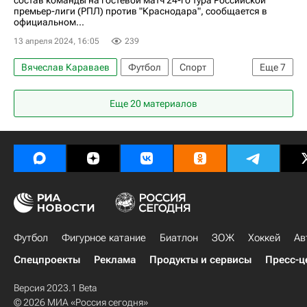
премьер-лиги (РПЛ) против "Краснодара", сообщается в
официальном...
13 апреля 2024, 16:05
239
Вячеслав Караваев
Футбол
Спорт
Еще
7
Краснодар
Михаил Кержаков
Еще 20 материалов
Страхиня Эракович
Зенит
Краснодар
Сантос
Кубок России по футболу
Футбол
Фигурное катание
Биатлон
ЗОЖ
Хоккей
Ав
Спецпроекты
Реклама
Продукты и сервисы
Пресс-ц
Версия 2023.1 Beta
© 2026 МИА «Россия сегодня»