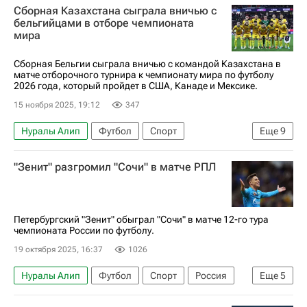
Сборная Казахстана сыграла вничью с
Денис Адамов
Зенит
Акрон (Тольятти)
бельгийцами в отборе чемпионата
мира
Динамо Москва
РПЛ 2026-2027 (Чемпионат России по футболу)
Сборная Бельгии сыграла вничью с командой Казахстана в
матче отборочного турнира к чемпионату мира по футболу
2026 года, который пройдет в США, Канаде и Мексике.
15 ноября 2025, 19:12
347
Нуралы Алип
Футбол
Спорт
Еще
9
Казахстан
Бельгия
США
Ханс Ванакен
"Зенит" разгромил "Сочи" в матче РПЛ
Максим Самородов
Челси
Ахмат
Зенит
ЧМ по футболу 2026
Петербургский "Зенит" обыграл "Сочи" в матче 12-го тура
чемпионата России по футболу.
19 октября 2025, 16:37
1026
Нуралы Алип
Футбол
Спорт
Россия
Еще
5
Сочи
Густаво Мантуан
Андрей Мостовой