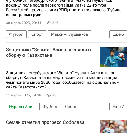
Футболист петербургского "Зенита" Максим Глушенков
покинул поле после первого тайма матча 22-го тура
Российской премьер-лиги (РПЛ) против казанского "Рубина"
из-за травмы руки.
30 марта 2025, 20:44
846
Футбол
Спорт
Максим Глушенков
Еще
6
Матео Кассьерра
Нино
Зенит
Рубин
Защитника "Зенита" Алипа вызвали в
Химки
сборную Казахстана
РПЛ 2026-2027 (Чемпионат России по футболу)
Защитник петербургского "Зенита" Нуралы Алип вызван в
сборную Казахстана на мартовские матчи квалификации
чемпионата мира 2026 года, сообщается на официальном
сайте Казахстанской...
11 марта 2025, 19:38
88
Нуралы Алип
Футбол
Спорт
Еще
7
Казахстан
Уэльс
Кардифф
Семак отметил прогресс Соболева
Станислав Черчесов
Зенит
ПФК ЦСКА