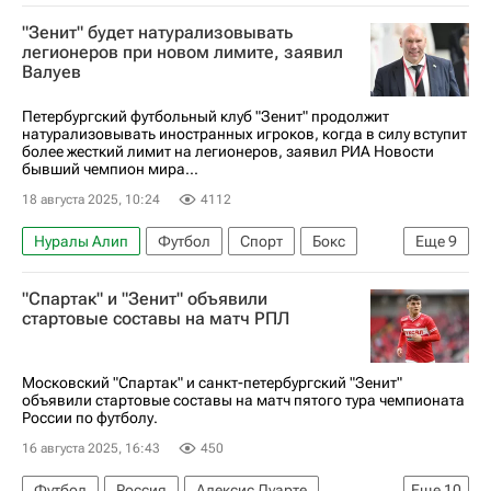
Дуглас Сантос
"Зенит" будет натурализовывать
РПЛ 2026-2027 (Чемпионат России по футболу)
легионеров при новом лимите, заявил
Валуев
Сергей Семак
Зенит
Петербургский футбольный клуб "Зенит" продолжит
натурализовывать иностранных игроков, когда в силу вступит
более жесткий лимит на легионеров, заявил РИА Новости
бывший чемпион мира...
18 августа 2025, 10:24
4112
Нуралы Алип
Футбол
Спорт
Бокс
Еще
9
Казахстан
Россия
Армения
Малком
"Спартак" и "Зенит" объявили
Зенит
Сантос
Госдума РФ
стартовые составы на матч РПЛ
РПЛ 2026-2027 (Чемпионат России по футболу)
Первая лига
Московский "Спартак" и санкт-петербургский "Зенит"
объявили стартовые составы на матч пятого тура чемпионата
России по футболу.
16 августа 2025, 16:43
450
Футбол
Россия
Алексис Дуарте
Еще
10