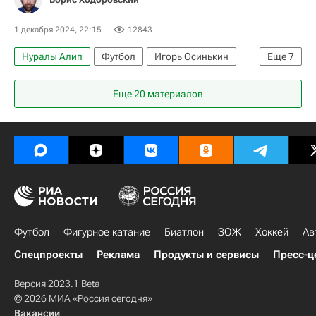
1 декабря 2024, 22:15
12843
Нуралы Алип
Футбол
Игорь Осинькин
Еще
7
Сергей Песьяков
Александр Соболев
Еще 20 материалов
Зенит
Крылья Советов
РПЛ 2026-2027 (Чемпионат России по футболу)
Вячеслав Федорищев
Авторы РИА Новости Спорт
Футбол
Фигурное катание
Биатлон
ЗОЖ
Хоккей
Ав
Спецпроекты
Реклама
Продукты и сервисы
Пресс-ц
Версия 2023.1 Beta
© 2026 МИА «Россия сегодня»
Вакансии