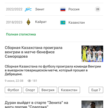
Зенит
Россия
2022/2022
28
Кайрат
2018/2023
Казахстан
Полная статистика
Сборная Казахстана проиграла
венграм в матче-бенефисе
Самородова
Сборная Казахстана по футболу проиграла команде Венгрии
в выездном товарищеском матче, который прошел в
Дебрецене.
9 июня, 22:08
181
Футбол
Спорт
Венгрия
Казахстан
Еще
7
Дебрецен
Доминик Собослаи
Дуран выйдет в старте "Зенита" на
Сергей Малый
Максим Самородов
Зенит
матч против "Спартака"