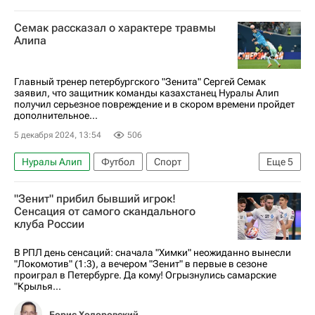
Сергей Волков (Зенит)
Сергей Семак
Семак рассказал о характере травмы
Зенит
Алипа
Главный тренер петербургского "Зенита" Сергей Семак
заявил, что защитник команды казахстанец Нуралы Алип
получил серьезное повреждение и в скором времени пройдет
дополнительное...
5 декабря 2024, 13:54
506
Нуралы Алип
Футбол
Спорт
Еще
5
Сергей Семак
Зенит
Крылья Советов
"Зенит" прибил бывший игрок!
Акрон (Тольятти)
Сенсация от самого скандального
клуба России
РПЛ 2026-2027 (Чемпионат России по футболу)
В РПЛ день сенсаций: сначала "Химки" неожиданно вынесли
"Локомотив" (1:3), а вечером "Зенит" в первые в сезоне
проиграл в Петербурге. Да кому! Огрызнулись самарские
"Крылья...
Борис Ходоровский