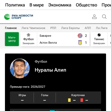
Политика
В мире
Экономика
Общество
Про
Главное
Лига Чемпионов
РПЛ
Лига Европы
АПЛ
Ла Лига
2
Бавария
Матч-
Футбол
Теннис
центр
1
Астон Вилла
Завершен
Завершен
Футбол
Нуралы Алип
Премьер-лига
2026/2027
Игры
Голы
Карточки
–
–
–
–