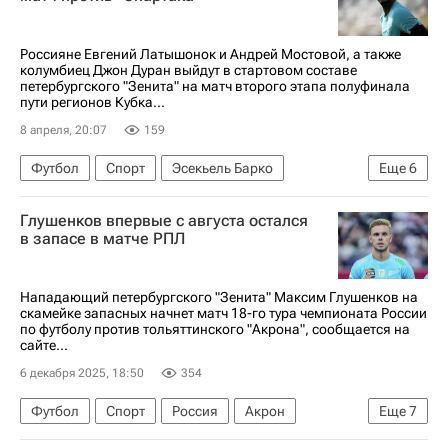
Ахмат
ЧМ по футболу 2026
Россияне Евгений Латышонок и Андрей Мостовой, а также
колумбиец Джон Дуран выйдут в стартовом составе
петербургского "Зенита" на матч второго этапа полуфинала
пути регионов Кубка...
8 апреля, 20:07
159
Футбол
Спорт
Эсекьель Барко
Еще
6
Евгений Латышонок
Джон Дуран
Зенит
Глушенков впервые с августа остался
Спартак Москва
Андрей Мостовой
в запасе в матче РПЛ
Кубок России по футболу
Нападающий петербургского "Зенита" Максим Глушенков на
скамейке запасных начнет матч 18-го тура чемпионата России
по футболу против тольяттинского "Акрона", сообщается на
сайте...
6 декабря 2025, 18:50
354
Футбол
Спорт
Россия
Акрон
Еще
7
Максим Глушенков
Александр Соболев