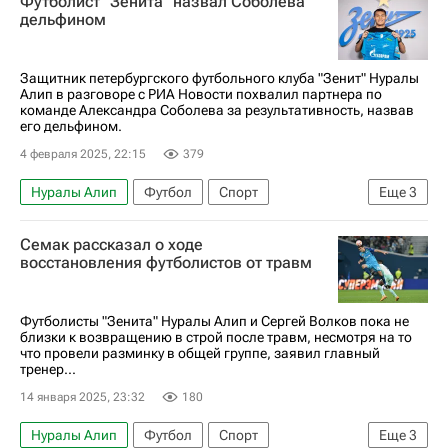
Футболист "Зенита" назвал Соболева
дельфином
Защитник петербургского футбольного клуба "Зенит" Нуралы
Алип в разговоре с РИА Новости похвалил партнера по
команде Александра Соболева за результативность, назвав
его дельфином.
4 февраля 2025, 22:15
379
Нуралы Алип
Футбол
Спорт
Еще
3
Александр Соболев
Зенит
Семак рассказал о ходе
РПЛ 2026-2027 (Чемпионат России по футболу)
восстановления футболистов от травм
Футболисты "Зенита" Нуралы Алип и Сергей Волков пока не
близки к возвращению в строй после травм, несмотря на то
что провели разминку в общей группе, заявил главный
тренер...
14 января 2025, 23:32
180
Нуралы Алип
Футбол
Спорт
Еще
3