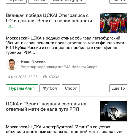
Эсекьель Барко
Дуглас Сантос
Великая победа ЦСКА! Отыгрались с
Кубок России по футболу
Жедсон Фернандеш
0:2 и дожали "Зенит" в серии пенальти
Александр Максименко
Срджан Бабич
Спартак Москва
Зенит
Сантос
Московский ЦСКА в родных стенах обыграл петербургский
"Зенит" в серии пенальти после ответного матча финала пути
РПЛ 2026-2027 (Чемпионат России по футболу)
РПЛ Кубка России и сенсационно пробился в суперфинал
турнира. РИА...
Иван Орехов
Редактор-корреспондент РИА Новости Спорт
14 мая 2025, 22:05
43232
Нуралы Алип
Футбол
Спорт
Еще
15
Спорт — видео
Авторы РИА Новости Спорт
ЦСКА и "Зенит" назвали составы на
Материалы РИА Спорт
Зенит
ПФК ЦСКА
ответный матч финала пути РПЛ
Кубок России по футболу
Матвей Кисляк
Владислав Тороп
Иван Обляков
Московский ЦСКА и петербургский "Зенит" в соцсетях
объявили стартовые составы на ответный матч финала пути