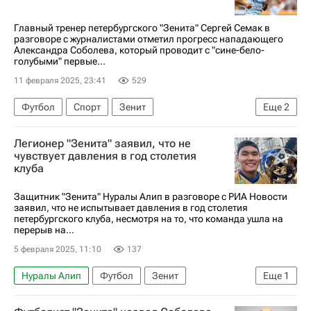
Ростов
Главный тренер петербургского "Зенита" Сергей Семак в
разговоре с журналистами отметил прогресс нападающего
Александра Соболева, который проводит с "сине-бело-
голубыми" первые...
11 февраля 2025, 23:41
529
Футбол
Спорт
Зенит
Еще
2
Александр Соболев
Легионер "Зенита" заявил, что не
РПЛ 2026-2027 (Чемпионат России по футболу)
чувствует давления в год столетия
клуба
Защитник "Зенита" Нуралы Алип в разговоре с РИА Новости
заявил, что не испытывает давления в год столетия
петербургского клуба, несмотря на то, что команда ушла на
перерыв на...
5 февраля 2025, 11:10
137
Нуралы Алип
Футбол
Зенит
Еще
1
РПЛ 2026-2027 (Чемпионат России по футболу)