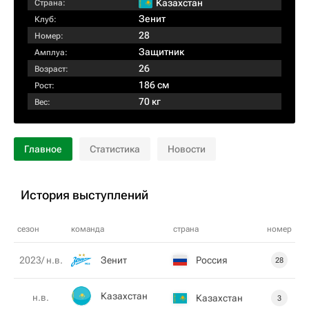
Казахстан
Страна:
Зенит
Клуб:
28
Номер:
Защитник
Амплуа:
26
Возраст:
186 см
Рост:
70 кг
Вес:
Главное
Статистика
Новости
История выступлений
сезон
команда
страна
номер
Зенит
Россия
2023/ н.в.
28
Казахстан
н.в.
Казахстан
3