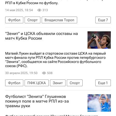
Марко Николич
Сергей Семак
РПЛ в Кубке России по футболу.
Андрей Мостовой
Матео Кассьерра
14 мая 2025, 18:54
313
Александр Соболев
Максим Глушенков
Футбол
Спорт
Владислав Тороп
Еще
7
Милан Гайич
Игорь Дивеев
Зенит
"Зенит" и ЦСКА объявили составы на
ПФК ЦСКА
Сантос
матч Кубка России
Кубок России по футболу
РПЛ 2026-2027 (Чемпионат России по футболу)
Матвей Лукин выйдет в стартовом составе ЦСКА на первый
матч финала пути РПЛ Кубка России против петербургского
"Зенита", сообщается на сайте Российского футбольного
союза (РФС).
30 апреля 2025, 19:50
508
Футбол
ПФК ЦСКА
Зенит
Спорт
Еще
1
Кубок России по футболу
Футболист "Зенита" Глушенков
покинул поле в матче РПЛ из-за
травмы руки