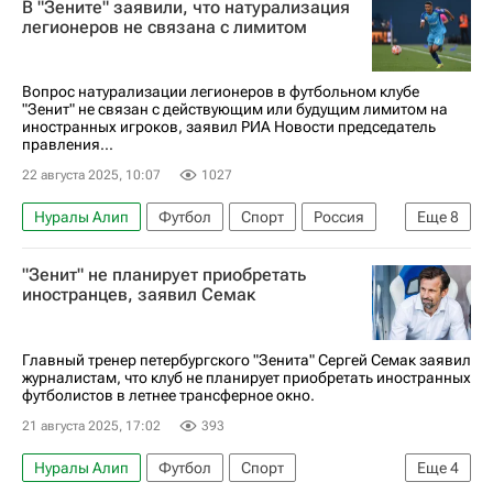
В "Зените" заявили, что натурализация
Сочи
Зенит
легионеров не связана с лимитом
Вопрос натурализации легионеров в футбольном клубе
"Зенит" не связан с действующим или будущим лимитом на
иностранных игроков, заявил РИА Новости председатель
правления...
22 августа 2025, 10:07
1027
Нуралы Алип
Футбол
Спорт
Россия
Еще
8
Казахстан
Армения
Сергей Семак
"Зенит" не планирует приобретать
Госдума РФ
Сантос
Зенит
иностранцев, заявил Семак
РПЛ 2026-2027 (Чемпионат России по футболу)
Первая лига
Главный тренер петербургского "Зенита" Сергей Семак заявил
журналистам, что клуб не планирует приобретать иностранных
футболистов в летнее трансферное окно.
21 августа 2025, 17:02
393
Нуралы Алип
Футбол
Спорт
Еще
4