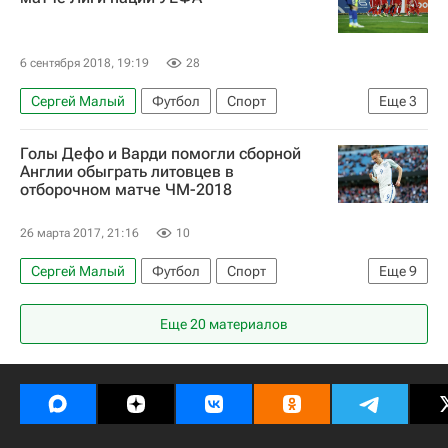
6 сентября 2018, 19:19
28
Сергей Малый
Футбол
Спорт
Еще
3
Лига наций УЕФА. Лига A
Казахстан
Голы Дефо и Варди помогли сборной
Грузия
Англии обыграть литовцев в
отборочном матче ЧМ-2018
26 марта 2017, 21:16
10
Сергей Малый
Футбол
Спорт
Еще
9
Чемпионат мира 2018 (отборочный турнир, Европа)
Еще 20 материалов
Казахстан
Армения
Литва
Англия
Джейми Варди
Арас Озбилиз
Генрих Мхитарян
Джермейн Дефо