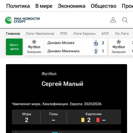
Политика
В мире
Экономика
Общество
Про
Главное
Лига Чемпионов
РПЛ
Лига Европы
АПЛ
Ла Лига
3
Динамо Москва
Матч-
Футбол
Футбол
центр
1
Динамо Махачкала
Завершен
Завершен
Футбол
Сергей Малый
Чемпионат мира. Квалификация. Европа
2025/2026
Игры
Голы
Карточки
2
–
2
–