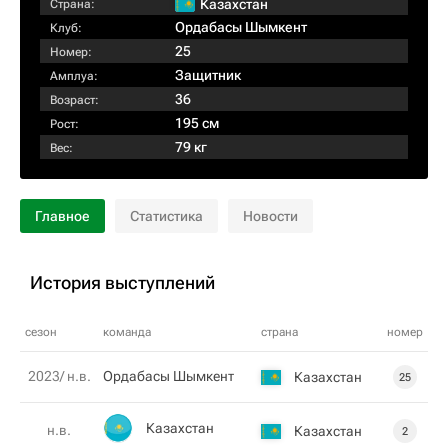
Казахстан
Страна:
Ордабасы Шымкент
Клуб:
25
Номер:
Защитник
Амплуа:
36
Возраст:
195 см
Рост:
79 кг
Вес:
Главное
Статистика
Новости
История выступлений
сезон
команда
страна
номер
2023/ н.в.
Ордабасы Шымкент
Казахстан
25
Казахстан
н.в.
Казахстан
2