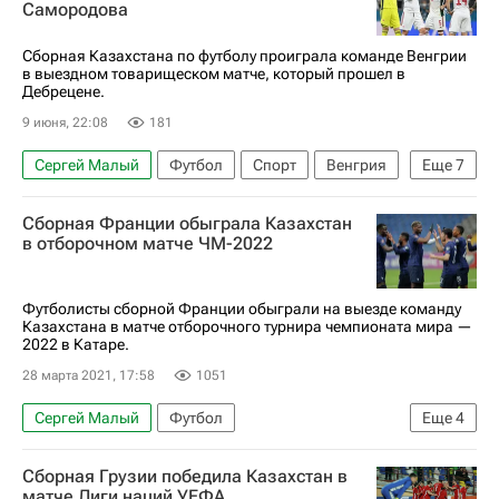
Самородова
Сборная Казахстана по футболу проиграла команде Венгрии
в выездном товарищеском матче, который прошел в
Дебрецене.
9 июня, 22:08
181
Сергей Малый
Футбол
Спорт
Венгрия
Еще
7
Казахстан
Дебрецен
Доминик Собослаи
Сборная Франции обыграла Казахстан
Максим Самородов
Зенит
Ахмат
в отборочном матче ЧМ-2022
ЧМ по футболу 2026
Футболисты сборной Франции обыграли на выезде команду
Казахстана в матче отборочного турнира чемпионата мира —
2022 в Катаре.
28 марта 2021, 17:58
1051
Сергей Малый
Футбол
Еще
4
ЧМ по футболу 2026
Килиан Мбаппе
Сборная Грузии победила Казахстан в
Усман Дембеле
Франция
матче Лиги наций УЕФА