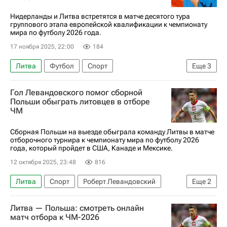
Нидерланды и Литва встретятся в матче десятого тура
группового этапа европейской квалификации к чемпионату
мира по футболу 2026 года.
17 ноября 2025, 22:00
184
Литва
Футбол
Спорт
Еще
3
Анонсы и трансляции матчей
Нидерланды
Гол Левандовского помог сборной
ЧМ по футболу 2026
Польши обыграть литовцев в отборе
ЧМ
Сборная Польши на выезде обыграла команду Литвы в матче
отборочного турнира к чемпионату мира по футболу 2026
года, который пройдет в США, Канаде и Мексике.
12 октября 2025, 23:48
816
Литва
Спорт
Роберт Левандовский
Еще
2
Польша
ЧМ по футболу 2026
Литва — Польша: смотреть онлайн
матч отбора к ЧМ-2026