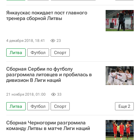
Спорт в условиях пандемии коронавируса
Янкаускас покидает пост главного
тренера сборной Литвы
4 декабря 2018, 18:41
23
Литва
Футбол
Спорт
Сборная Сербии по футболу
разгромила литовцев и пробилась в
дивизион В Лиги наций
21 ноября 2018, 01:00
33
Литва
Футбол
Спорт
Еще
2
Лига наций УЕФА. Лига A
Сербия
Сборная Черногории разгромила
команду Литвы в матче Лиги наций