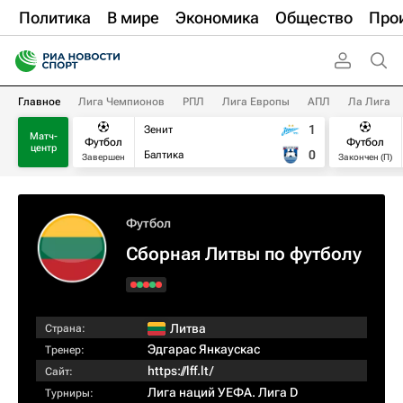
Политика
В мире
Экономика
Общество
Про
Главное
Лига Чемпионов
РПЛ
Лига Европы
АПЛ
Ла Лига
1
Зенит
Матч-
Футбол
Футбол
центр
0
Балтика
Завершен
Закончен (П)
Футбол
Сборная Литвы по футболу
Литва
Страна:
Эдгарас Янкаускас
Тренер:
https://lff.lt/
Сайт:
Лига наций УЕФА. Лига D
Турниры: