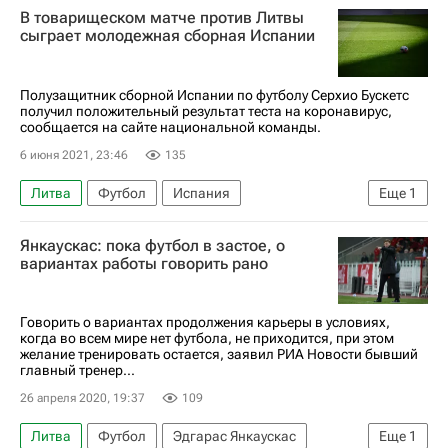
В товарищеском матче против Литвы
сыграет молодежная сборная Испании
Полузащитник сборной Испании по футболу Серхио Бускетс
получил положительный результат теста на коронавирус,
сообщается на сайте национальной команды.
6 июня 2021, 23:46
135
Литва
Футбол
Испания
Еще
1
Серхио Бускетс
Янкаускас: пока футбол в застое, о
вариантах работы говорить рано
Говорить о вариантах продолжения карьеры в условиях,
когда во всем мире нет футбола, не приходится, при этом
желание тренировать остается, заявил РИА Новости бывший
главный тренер...
26 апреля 2020, 19:37
109
Литва
Футбол
Эдгарас Янкаускас
Еще
1