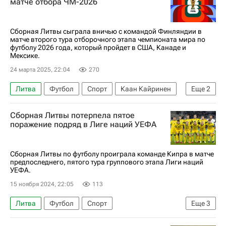
матче отбора ЧМ-2026
РПЛ 2026-2027 (Чемпионат России по футболу)
Зенит
Сборная Литвы сыграла вничью с командой Финляндии в
матче второго тура отборочного этапа чемпионата мира по
футболу 2026 года, который пройдет в США, Канаде и
Мексике.
24 марта 2025, 22:04
270
Литва
Футбол
Спорт
Каан Кайринен
Еще
2
Йоэл Похьянпало
Финляндия
Сборная Литвы потерпела пятое
поражение подряд в Лиге наций УЕФА
Сборная Литвы по футболу проиграла команде Кипра в матче
предпоследнего, пятого тура группового этапа Лиги наций
УЕФА.
15 ноября 2024, 22:05
113
Литва
Футбол
Спорт
Еще
3
Григорис Кастанос
Лига наций УЕФА. Лига C