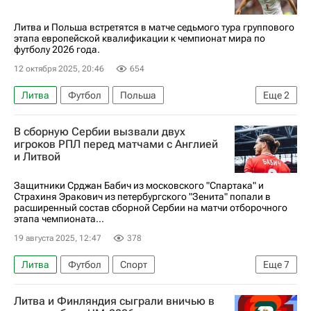
Литва и Польша встретятся в матче седьмого тура группового
этапа европейской квалификации к чемпионат мира по
футболу 2026 года.
12 октября 2025, 20:46
654
Литва
Футбол
Польша
Еще
2
Анонсы и трансляции матчей
В сборную Сербии вызвали двух
ЧМ по футболу 2026
игроков РПЛ перед матчами с Англией
и Литвой
Защитники Срджан Бабич из московского "Спартака" и
Страхиня Эракович из петербургского "Зенита" попали в
расширенный состав сборной Сербии на матчи отборочного
этапа чемпионата...
19 августа 2025, 12:47
378
Литва
Футбол
Спорт
Еще
7
Страхиня Эракович
Срджан Бабич
Литва и Финляндия сыграли вничью в
Спартак Москва
Сербия
Англия