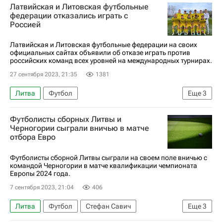
Латвийская и Литовская футбольные
федерации отказались играть с
Россией
Латвийская и Литовская футбольные федерации на своих
официальных сайтах объявили об отказе играть против
российских команд всех уровней на международных турнирах.
27 сентября 2023, 21:35
1381
Литва
Футбол
Еще
3
Союз европейских футбольных ассоциаций (УЕФА)
Футболисты сборных Литвы и
Юношеская сборная России по футболу
Черногории сыграли вничью в матче
отбора Евро
Латвия
Футболисты сборной Литвы сыграли на своем поле вничью с
командой Черногории в матче квалификации чемпионата
Европы 2024 года.
7 сентября 2023, 21:04
406
Литва
Футбол
Стефан Савич
Еще
3
Федор Черных
Евро-2024
Черногория