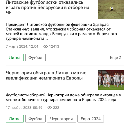
Литовские футболистки отказались
Кипр
играть против Белоруссии в отборе на
ЧЕ
Президент Литовской футбольной федерации Эдгарас
Станкявичус заявил, что женская сборная откажется от
матчей против команды Белоруссии в рамках отборочного
турнира чемпионата...
7 марта 2024, 12:04
12413
Литва
Футбол
Еще
2
Союз европейских футбольных ассоциаций (УЕФА)
Черногория обыграла Литву в матче
Белоруссия
квалификации чемпионата Европы
Футболисты сборной Черногории дома обыграли литовцев в
матче отборочного турнира чемпионата Европы 2024 года.
17 ноября 2023, 00:49
222
Литва
Футбол
Черногория
Евро-2024