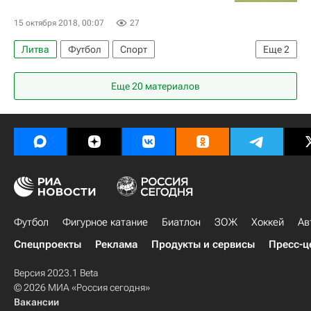
15 октября 2018, 00:07
27
Литва
Футбол
Спорт
Еще
2
Лига наций УЕФА. Лига A
Черногория
Еще 20 материалов
Футбол
Фигурное катание
Биатлон
ЗОЖ
Хоккей
Ав
Спецпроекты
Реклама
Продукты и сервисы
Пресс-ц
Версия 2023.1 Beta
© 2026 МИА «Россия сегодня»
Вакансии