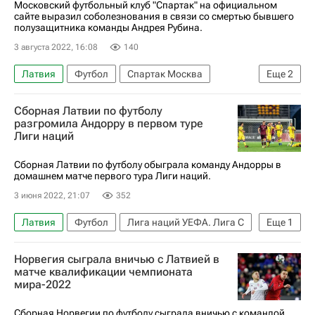
Московский футбольный клуб "Спартак" на официальном
сайте выразил соболезнования в связи со смертью бывшего
полузащитника команды Андрея Рубина.
3 августа 2022, 16:08
140
Латвия
Футбол
Спартак Москва
Еще
2
Шинник
Сборная Латвии по футболу
РПЛ 2026-2027 (Чемпионат России по футболу)
разгромила Андорру в первом туре
Лиги наций
Сборная Латвии по футболу обыграла команду Андорры в
домашнем матче первого тура Лиги наций.
3 июня 2022, 21:07
352
Латвия
Футбол
Лига наций УЕФА. Лига C
Еще
1
Андорра
Норвегия сыграла вничью с Латвией в
матче квалификации чемпионата
мира-2022
Сборная Норвегии по футболу сыграла вничью с командой