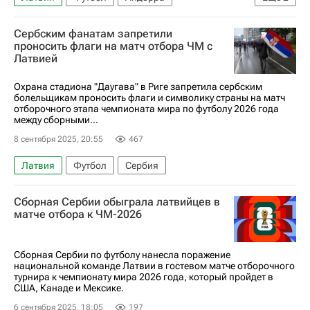
Анонсы и трансляции матчей
Сербским фанатам запретили
ЧМ по футболу 2026
проносить флаги на матч отбора ЧМ с
Латвией
Охрана стадиона "Даугава" в Риге запретила сербским
болельщикам проносить флаги и символику страны на матч
отборочного этапа чемпионата мира по футболу 2026 года
между сборными...
8 сентября 2025, 20:55
467
Латвия
Футбол
Сербия
Сборная Сербии обыграла латвийцев в
матче отбора к ЧМ-2026
Сборная Сербии по футболу нанесла поражение
национальной команде Латвии в гостевом матче отборочного
турнира к чемпионату мира 2026 года, который пройдет в
США, Канаде и Мексике.
6 сентября 2025, 18:05
197