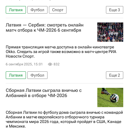
Латвия
Футбол
Спорт
Еще
3
Душан Влахович
Сербия
Латвия — Сербия: смотреть онлайн
ЧМ по футболу 2026
матч отбора к ЧМ-2026 6 сентября
Прямая трансляция матча доступна в онлайн-кинотеатре
Okko. Следить за игрой также возможно в матч-центре РИА
Новости Спорт.
6 сентября 2025, 15:01
832
Латвия
Футбол
Еще
2
Анонсы и трансляции матчей
Сербия
Сборная Латвии сыграла вничью с
Албанией в отборе ЧМ-2026
Сборная Латвии по футболу дома сыграла вничью с командой
Албании в матче европейского отборочного турнира
чемпионата мира 2026 года, который пройдет в США, Канаде
и Мексике.