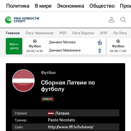
Политика
В мире
Экономика
Общество
Про
Главное
Лига Чемпионов
РПЛ
Лига Европы
АПЛ
Ла Лига
Динамо Москва
Матч-
Футбол
Футбол
центр
Динамо Махачкала
09.08 14:30
09.08 17:00
Футбол
Сборная Латвии по
футболу
Латвия
Страна:
Paolo Nicolato
Тренер:
http://www.lff.lv/lv/news/
Сайт: