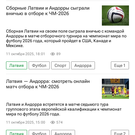
Анонсы и трансляции матчей
Спорт
Сборные Латвии и Андорры сыграли
Англия
ЧМ по футболу 2026
вничью в отборе к ЧМ-2026
Сборная Латвии на своем поле сыграла вничью с командой
Андорры в матче отборочного турнира на чемпионат мира по
футболу 2026 года, который пройдет в США, Канаде и
Мексике.
11 октября 2025, 18:01
89
Латвия
Футбол
Спорт
Андорра
Еще
1
ЧМ по футболу 2026
Латвия — Андорра: смотреть онлайн
матч отбора к ЧМ-2026
Латвия и Андорра встретятся в матче седьмого тура
группового этапа европейской квалификации к чемпионат
мира по футболу 2026 года.
11 октября 2025, 15:00
574
Латвия
Футбол
Андорра
Еще
2