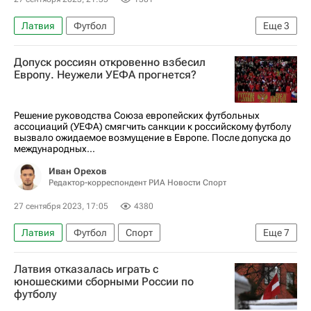
Латвия
Футбол
Еще
3
Союз европейских футбольных ассоциаций (УЕФА)
Допуск россиян откровенно взбесил
Юношеская сборная России по футболу
Европу. Неужели УЕФА прогнется?
Литва
Решение руководства Союза европейских футбольных
ассоциаций (УЕФА) смягчить санкции к российскому футболу
вызвало ожидаемое возмущение в Европе. После допуска до
международных...
Иван Орехов
Редактор-корреспондент РИА Новости Спорт
27 сентября 2023, 17:05
4380
Латвия
Футбол
Спорт
Еще
7
Материалы РИА Спорт
Латвия отказалась играть с
Авторы РИА Новости Спорт
юношескими сборными России по
футболу
Союз европейских футбольных ассоциаций (УЕФА)