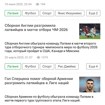
10 июня 2025, 23:54
194
Латвия
Футбол
Спорт
Янис Икауниекс
Еще
2
Албания
ЧМ по футболу 2026
Сборная Англии разгромила
латвийцев в матче отбора ЧМ-2026
Сборная Англии обыграла команду Латвии в матче второго
тура отборочного турнира чемпионата мира по футболу 2026
года, который пройдет в США, Канаде и Мексике.
25 марта 2025, 01:07
1379
Латвия
Футбол
Спорт
Рис Джеймс
Еще
4
Эберечи Эзе
Гарри Кейн
Англия
Гол Сперцяна помог сборной Армении
ЧМ по футболу 2026
разгромить латвийцев в Лиге наций
Сборная Армении по футболу обыграла команду Латвии в
матче первого тура группового этапа Лиги наций.