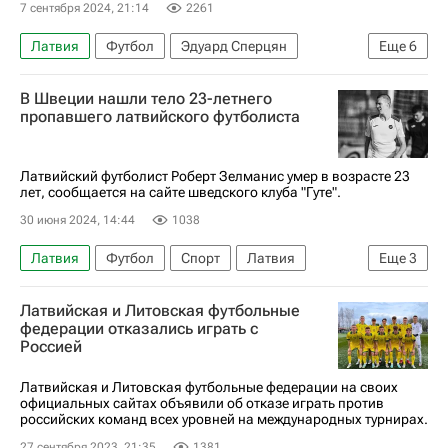
7 сентября 2024, 21:14
2261
Латвия
Футбол
Эдуард Сперцян
Еще
6
Лига Наций
Краснодар
Наир Тикнизян
В Швеции нашли тело 23-летнего
Локомотив (Москва)
Каспарс Дубра
пропавшего латвийского футболиста
Армения
Латвийский футболист Роберт Зелманис умер в возрасте 23
лет, сообщается на сайте шведского клуба "Гуте".
30 июня 2024, 14:44
1038
Латвия
Футбол
Спорт
Латвия
Еще
3
Швеция
Гута
Лиепая
Латвийская и Литовская футбольные
федерации отказались играть с
Россией
Латвийская и Литовская футбольные федерации на своих
официальных сайтах объявили об отказе играть против
российских команд всех уровней на международных турнирах.
27 сентября 2023, 21:35
1381