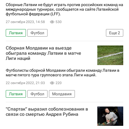
Украина
Англия
Польша
Сборные Латвии не будут играть против российских команд на
международных турнирах, сообщается на сайте Латвийской
Юношеская сборная России по футболу
футбольной федерации (LFF).
27 сентября 2023, 14:58
530
Латвия
Футбол
Еще
2
Международная федерация футбола (ФИФА)
Сборная Молдавии на выезде
Союз европейских футбольных ассоциаций (УЕФА)
обыграла команду Латвии в матче
Лиги наций
Футболисты сборной Молдавии обыграли команду Латвии в
матче пятого тура группового этапа Лиги наций.
22 сентября 2022, 21:03
220
Латвия
Футбол
Молдавия
"Спартак" выразил соболезнования в
связи со смертью Андрея Рубина