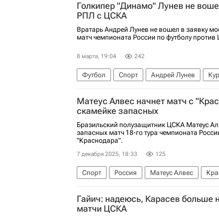
Голкипер "Динамо" Лунев не воше
РПЛ с ЦСКА
Вратарь Андрей Лунев не вошел в заявку мо
матч чемпионата России по футболу против
8 марта, 19:04
242
Футбол
Спорт
Андрей Лунев
Ку
РПЛ 2026-2027 (Чемпионат России по футб
Матеус Алвес начнет матч с "Кра
скамейке запасных
Бразильский полузащитник ЦСКА Матеус Алв
запасных матч 18-го тура чемпионата Росси
"Краснодара".
7 декабря 2025, 18:33
125
Спорт
Россия
Матеус Алвес
Кра
РПЛ 2026-2027 (Чемпионат России по футб
Гайич: надеюсь, Карасев больше н
матчи ЦСКА