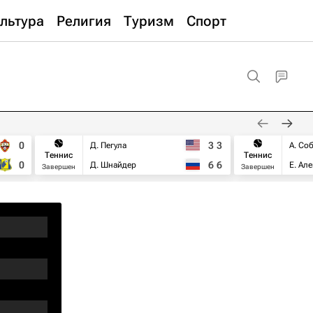
льтура
Религия
Туризм
Спорт
0
3
3
Д. Пегула
А. Со
Теннис
Теннис
0
6
6
Д. Шнайдер
Е. Ал
Завершен
Завершен