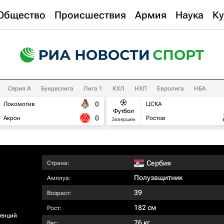
Общество
Происшествия
Армия
Наука
Ку
Серия А
Бундеслига
Лига 1
КХЛ
НХЛ
Евролига
НБА
0
Локомотив
ЦСКА
Футбол
0
Акрон
Ростов
Завершен
Сербия
Страна:
Полузащитник
Амплуа:
39
Возраст:
182 см
Рост:
ренций
76 кг
Вес: