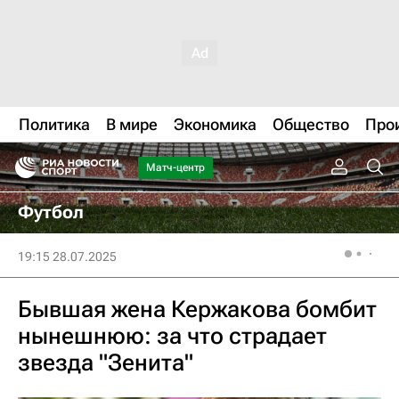
Политика
В мире
Экономика
Общество
Про
Матч-центр
Футбол
19:15 28.07.2025
Бывшая жена Кержакова бомбит
нынешнюю: за что страдает
звезда "Зенита"