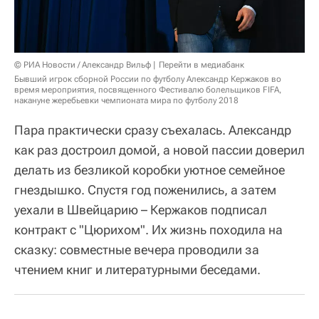
© РИА Новости / Александр Вильф
Перейти в медиабанк
Бывший игрок сборной России по футболу Александр Кержаков во
время мероприятия, посвященного Фестивалю болельщиков FIFA,
накануне жеребьевки чемпионата мира по футболу 2018
Пара практически сразу съехалась. Александр
как раз достроил домой, а новой пассии доверил
делать из безликой коробки уютное семейное
гнездышко. Спустя год поженились, а затем
уехали в Швейцарию – Кержаков подписал
контракт с "Цюрихом". Их жизнь походила на
сказку: совместные вечера проводили за
чтением книг и литературными беседами.