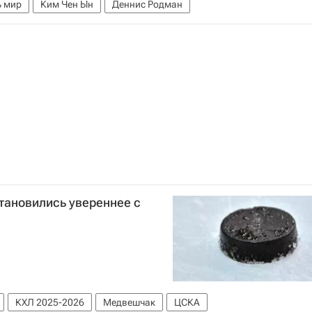
ь мир
Ким Чен Ын
Деннис Родман
тановились увереннее с
КХЛ 2025-2026
Медвешчак
ЦСКА