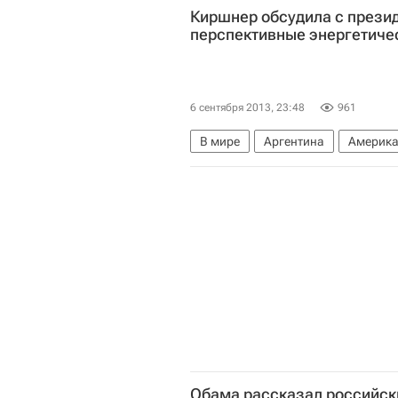
Киршнер обсудила с прези
Олимпиада 2020
перспективные энергетиче
6 сентября 2013, 23:48
961
В мире
Аргентина
Америк
Кристина Фернандес де Киршнер
Саммит G20 в Санкт-Петербурге
Обама рассказал российск