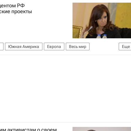
дентом РФ
ские проекты
а
Южная Америка
Европа
Весь мир
Еще
Большая двадцатка
Саммит G20
Россия
им активистам о своем