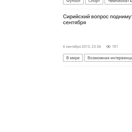
Футбол
Спорт
Чемпионат м
Украина
Сирийский вопрос поднимут
сентября
6 сентября 2013, 23:56
781
В мире
Возможная интервенц
Весь мир
Северная Америка