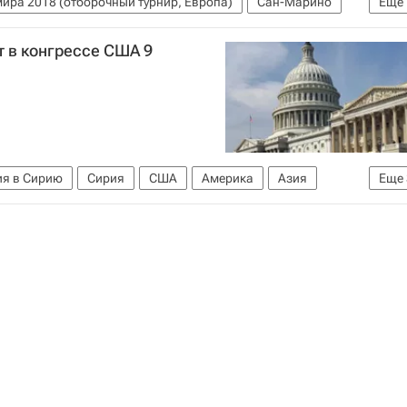
ира 2018 (отборочный турнир, Европа)
Сан-Марино
Еще
 в конгрессе США 9
ия в Сирию
Сирия
США
Америка
Азия
Еще
Конгресс США