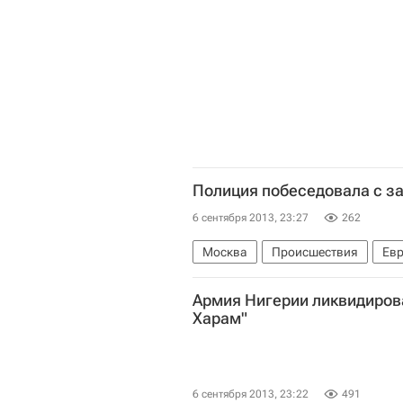
Полиция побеседовала с з
6 сентября 2013, 23:27
262
Москва
Происшествия
Ев
Армия Нигерии ликвидирова
Харам"
6 сентября 2013, 23:22
491