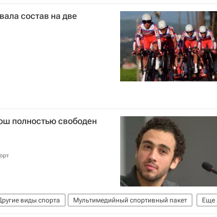
ала состав на две
вош полностью свободен
орт
Другие виды спорта
Мультимедийный спортивный пакет
Еще
итет (МОК)
125-я сессия МОК в Буэнос-Айресе