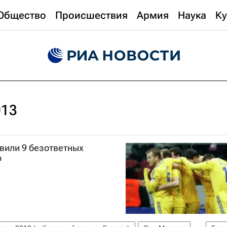
Общество
Происшествия
Армия
Наука
Ку
013
вили 9 безответных
о