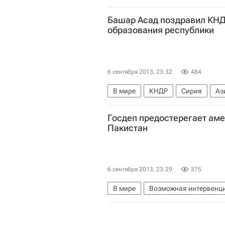
Башар Асад поздравил КНД
образования республики
6 сентября 2013, 23:32
484
В мире
КНДР
Сирия
Аз
Госдеп предостерегает аме
Пакистан
6 сентября 2013, 23:29
375
В мире
Возможная интервенц
Весь мир
Северная Америка