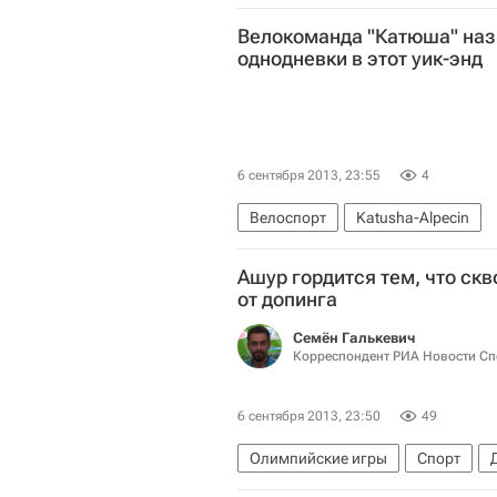
Велокоманда "Катюша" назв
однодневки в этот уик-энд
6 сентября 2013, 23:55
4
Велоспорт
Katusha-Alpecin
Ашур гордится тем, что ск
от допинга
Семён Галькевич
Корреспондент РИА Новости Сп
6 сентября 2013, 23:50
49
Олимпийские игры
Спорт
Международный олимпийский ком