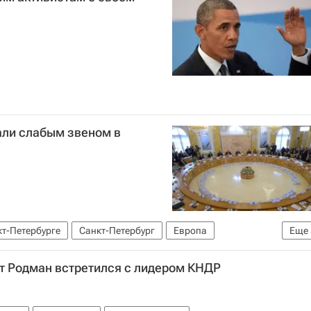
ли слабым звеном в
кт-Петербурге
Санкт-Петербург
Европа
Еще
р
Большая двадцатка
Саммит G20 2010
Россия
т Родман встретился с лидером КНДР