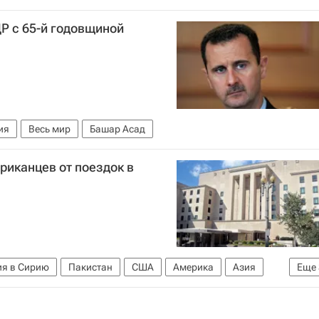
Р с 65-й годовщиной
ия
Весь мир
Башар Асад
риканцев от поездок в
ия в Сирию
Пакистан
США
Америка
Азия
Еще
Башар Асад