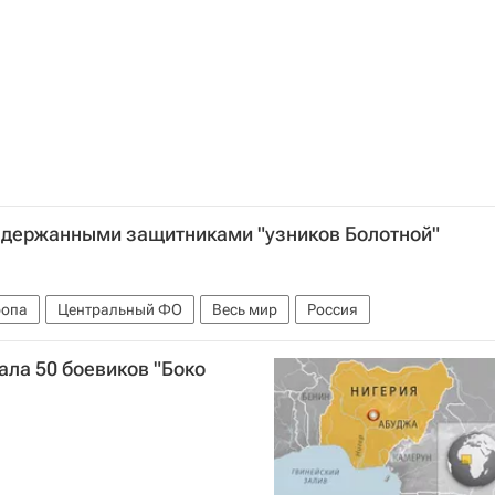
адержанными защитниками "узников Болотной"
ропа
Центральный ФО
Весь мир
Россия
ла 50 боевиков "Боко