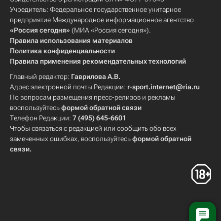
Никита Гусев
Евгений Дадонов
Учредитель: Федеральное государственное унитарное
Роман Любимов
Антон Бурдасов
предприятие Международное информационное агентство
«Россия сегодня»
(МИА «Россия сегодня»).
Михаил Пашнин
Сергей Мозякин
Правила использования материалов
Крис Ли
Мэт Робинсон
Политика конфиденциальности
Правила применения рекомендательных технологий
Данис Зарипов
Илья Ковальчук
Главный редактор:
Гаврилова А.В.
Павел Дацюк
Ян Коварж
Адрес электронной почты Редакции:
r-sport.internet@ria.ru
Вадим Шипачев
Вадим Хлопотов
По вопросам размещения пресс-релизов и рекламы
воспользуйтесь
формой обратной связи
Телефон Редакции:
7 (495) 645-6601
Чтобы связаться с редакцией или сообщить обо всех
замеченных ошибках, воспользуйтесь
формой обратной
связи
.