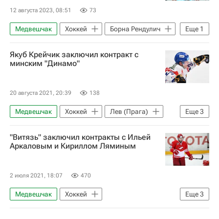
12 августа 2023, 08:51
73
Медвешчак
Хоккей
Борна Рендулич
Еще
1
КХЛ 2025-2026
Якуб Крейчик заключил контракт с
минским "Динамо"
20 августа 2021, 20:39
138
Медвешчак
Хоккей
Лев (Прага)
Еще
3
Йокерит
ХК Динамо (Москва)
"Витязь" заключил контракты с Ильей
Якуб Крейчик
Аркаловым и Кириллом Ляминым
2 июля 2021, 18:07
470
Медвешчак
Хоккей
Еще
3
ХК Динамо (Москва)
Авангард