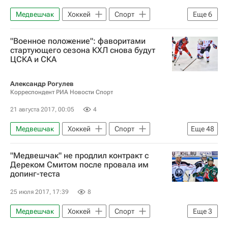
Медвешчак
Хоккей
Спорт
Еще
6
КХЛ 2025-2026
"Военное положение": фаворитами
Национальная хоккейная лига (НХЛ)
стартующего сезона КХЛ снова будут
ЦСКА и СКА
Динамо (Рига)
Аризона Койотис
Монреаль Канадиенс
Лукас Лессио
Александр Рогулев
Корреспондент РИА Новости Спорт
21 августа 2017, 00:05
4
Медвешчак
Хоккей
Спорт
Еще
48
Олег Знарок
Дмитрий Квартальнов
"Медвешчак" не продлил контракт с
Дмитрий Чернышенко
Дереком Смитом после провала им
допинг-теста
Международная федерация хоккея (IIHF)
Игорь Никитин
Андрей Николишин
25 июля 2017, 17:39
8
Майк Кинэн
КХЛ 2025-2026
Медвешчак
Хоккей
Спорт
Еще
3
Национальная хоккейная лига (НХЛ)
Допинг
КХЛ 2025-2026