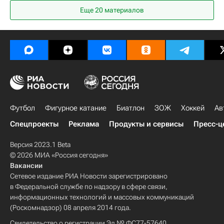
Еще
20
материалов
Шанхайские драконы
Дерек Смит
Локомотив (Ярославль)
Витязь
Сибирь
Металлург (Новокузнецк)
Северсталь
Амур
Салават Юлаев
Динамо (Рига)
СКА (Санкт-Петербург)
Авангард
Металлург (Магнитогорск)
Ак Барс
Футбол
Фигурное катание
Биатлон
ЗОЖ
Хоккей
Ав
Сборная России по хоккею с шайбой
Спецпроекты
Реклама
Продукты и сервисы
Пресс-ц
Владислав Гавриков
Максим Шалунов
Версия 2023.1 Beta
Константин Окулов
Кирилл Капризов
© 2026 МИА «Россия сегодня»
Вакансии
Алексей Береглазов
Сетевое издание РИА Новости зарегистрировано
Михаил Григоренко
Никита Нестеров
в Федеральной службе по надзору в сфере связи,
информационных технологий и массовых коммуникаций
Виктор Антипин
Максим Карпов
(Роскомнадзор) 08 апреля 2014 года.
Алексей Марченко
Сергей Шумаков
Свидетельство о регистрации Эл № ФС77-57640