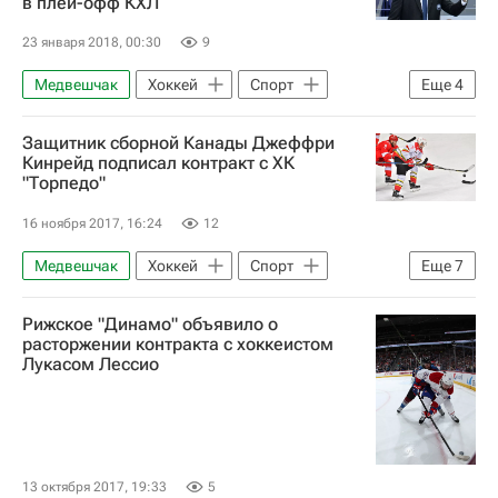
в плей-офф КХЛ
23 января 2018, 00:30
9
Медвешчак
Хоккей
Спорт
Еще
4
Горди Дуайер
КХЛ 2025-2026
Защитник сборной Канады Джеффри
Адмирал
Динамо (Минск)
Кинрейд подписал контракт с ХК
"Торпедо"
16 ноября 2017, 16:24
12
Медвешчак
Хоккей
Спорт
Еще
7
КХЛ 2025-2026
Шанхайские драконы
Рижское "Динамо" объявило о
Адмирал
Торпедо
Канада
расторжении контракта с хоккеистом
Лукасом Лессио
Нефтехимик
Джеффри Кинрейд
13 октября 2017, 19:33
5