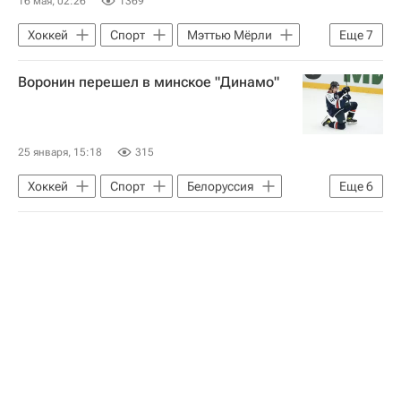
16 мая, 02:26
1369
Хоккей
Спорт
Мэттью Мёрли
Еще
7
Амур
Кирилл Капризов
Воронин перешел в минское "Динамо"
Колорадо Эвеланш
Сидни Кросби
Питтсбург Пингвинз
Национальная хоккейная лига (НХЛ)
25 января, 15:18
315
КХЛ 2025-2026
Хоккей
Спорт
Белоруссия
Еще
6
Александр Яценко
Кирилл Воронин
ХК Динамо (Москва)
Торпедо
Адмирал
КХЛ 2025-2026