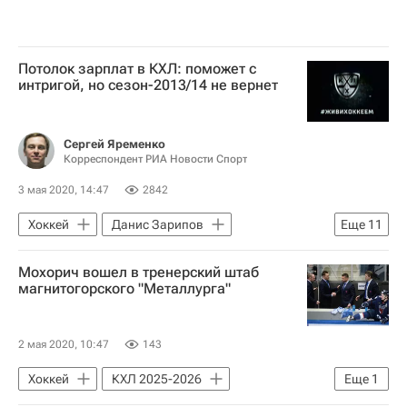
Потолок зарплат в КХЛ: поможет с
интригой, но сезон-2013/14 не вернет
Сергей Яременко
Корреспондент РИА Новости Спорт
3 мая 2020, 14:47
2842
Хоккей
Данис Зарипов
Еще
11
Материалы РИА Спорт
КХЛ 2025-2026
Мохорич вошел в тренерский штаб
Локомотив (Ярославль)
Северсталь
магнитогорского "Металлурга"
ХК Спартак (Москва)
ХК Динамо (Москва)
2 мая 2020, 10:47
143
СКА (Санкт-Петербург)
Авангард
Хоккей
КХЛ 2025-2026
Еще
1
Ак Барс
Йокерит
Барыс
Металлург (Магнитогорск)