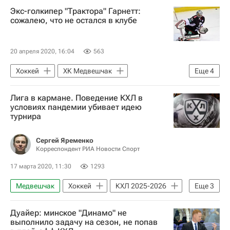
Экс-голкипер "Трактора" Гарнетт:
сожалею, что не остался в клубе
20 апреля 2020, 16:04
563
Хоккей
ХК Медвешчак
Еще
4
ХК Динамо (Москва)
Нефтехимик
Лига в кармане. Поведение КХЛ в
Трактор
Майкл Гарнетт
условиях пандемии убивает идею
турнира
Сергей Яременко
Корреспондент РИА Новости Спорт
17 марта 2020, 11:30
1293
Медвешчак
Хоккей
КХЛ 2025-2026
Еще
3
Национальная хоккейная лига (НХЛ)
Дуайер: минское "Динамо" не
Йокерит
Барыс
выполнило задачу на сезон, не попав