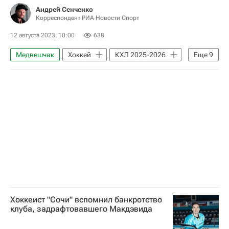
Андрей Сенченко
Корреспондент РИА Новости Спорт
12 августа 2023, 10:00
638
Медвешчак
Хоккей
КХЛ 2025-2026
Еще
9
Национальная хоккейная лига (НХЛ)
ХК Сочи
Колорадо Эвеланш
Борна Рендулич
Авторы РИА Новости Спорт
Интервью РИА Спорт
Николай Голдобин
Александр Семин (хоккеист)
Никита Задоров
Хоккеист "Сочи" вспомнил банкротство
клуба, задрафтовавшего Макдэвида