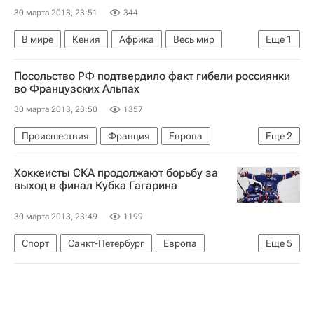
30 марта 2013, 23:51
344
В мире
Кения
Африка
Весь мир
Еще
1
Правительство США
Посольство РФ подтвердило факт гибели россиянки
во Французских Альпах
30 марта 2013, 23:50
1357
Происшествия
Франция
Европа
Еще
2
Весь мир
Россия
Хоккеисты СКА продолжают борьбу за
выход в финал Кубка Гагарина
30 марта 2013, 23:49
1199
Спорт
Санкт-Петербург
Европа
Еще
5
Северо-Западный ФО
Весь мир
Александр Медведев
СКА (Санкт-Петербург)
Россия