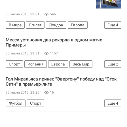
30 марта 2013, 23:31
546
В мире
Египет
Лондон
Европа
Еще
4
Великобритания
Африка
Весь мир
Месси установил два рекорда в одном матче
Омар Сулейман
Примеры
30 марта 2013, 23:31
1157
Спорт
Испания
Европа
Весь мир
Еще
2
Лионель Месси
Барселона
Гол Миральяса принес "Эвертону" победу над "Сток
Сити" в премьер-лиге
30 марта 2013, 23:25
16
Футбол
Спорт
Еще
4
АПЛ 2026-2027 (Чемпионат Англии по футболу)
Эвертон
Сток Сити
Кевин Миральяс