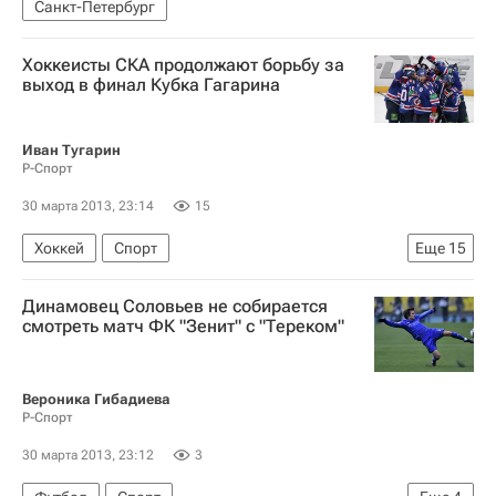
Санкт-Петербург
Хоккеисты СКА продолжают борьбу за
выход в финал Кубка Гагарина
Иван Тугарин
Р-Спорт
30 марта 2013, 23:14
15
Хоккей
Спорт
Еще
15
Мультимедийный спортивный пакет
Динамовец Соловьев не собирается
Олег Знарок
Александр Медведев
смотреть матч ФК "Зенит" с "Тереком"
Юкка Ялонен
"Динамо" (Москва) обыграло петербургский СКА в полуфинальной серии Кубка Гагарина
Вероника Гибадиева
Р-Спорт
КХЛ 2025-2026
ХК Динамо (Москва)
СКА (Санкт-Петербург)
Алексей Сопин
30 марта 2013, 23:12
3
Илья Ежов
Алексей Семёнов