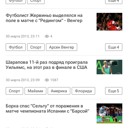
Футбол
Спорт
Еще
4
Константин Горовиков
Алексей Цветков
РПЛ 2026-2027 (Чемпионат России по футболу)
Футболист Жервиньо выделялся на
Фёдор Фёдоров
Виктор Тихонов (хоккеист)
Динамо Москва
Ахмат
Иван Соловьёв
поле в матче с "Редингом" - Венгер
30 марта 2013, 23:11
4
Футбол
Спорт
Арсен Венгер
Еще
4
Лига чемпионов УЕФА 2026-2027
Шарапова 11-й раз подряд проиграла
Арсенал (Лондон)
Рединг
Жервиньо
Уильямс, на этот раз в финале в США
30 марта 2013, 23:09
1587
Спорт
Майами
Америка
Флорида
Еще
5
Весь мир
Северная Америка
США
Борха спас "Сельту" от поражения в
Серена Уильямс
Мария Шарапова
матче чемпионата Испании с "Барсой"