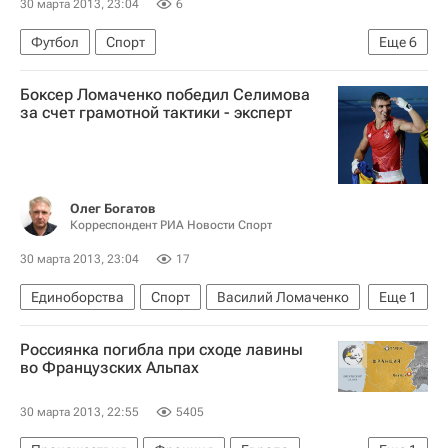
30 марта 2013, 23:04
6
Футбол
Спорт
Еще
6
Чемпионат Испании по футболу
Сельта
Боксер Ломаченко победил Селимова
Барселона
Начо Инса
Кристиан Тельо
за счет грамотной тактики - эксперт
Лионель Месси
Олег Богатов
Корреспондент РИА Новости Спорт
30 марта 2013, 23:04
17
Единоборства
Спорт
Василий Ломаченко
Еще
1
Альберт Селимов
Россиянка погибла при сходе лавины
во Французских Альпах
30 марта 2013, 22:55
5405