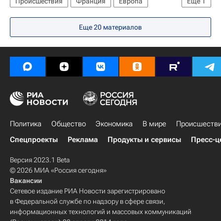
Происшествия
Франция
Европа
Еще
1
Весь мир
Еще 20 материалов
Политика
Общество
Экономика
В мире
Происшеств
Спецпроекты
Реклама
Продукты и сервисы
Пресс-ц
Версия 2023.1 Beta
© 2026 МИА «Россия сегодня»
Вакансии
Сетевое издание РИА Новости зарегистрировано
в Федеральной службе по надзору в сфере связи,
информационных технологий и массовых коммуникаций