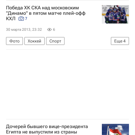
Мультимедийный спортивный пакет
Карпаты
Победа ХК СКА над московским
Шахтер
Ярослав Ракицкий
"Динамо" в пятом матче плей-офф
КХЛ
7
Алекс Тейшейра
Чемпионат Украины по футболу
30 марта 2013, 23:32
6
Фото
Хоккей
Спорт
Еще
4
"Динамо" (Москва) обыграло петербургский СКА в полуфинальной серии Кубка Гагарина
КХЛ 2025-2026
ХК Динамо (Москва)
СКА (Санкт-Петербург)
Дочерей бывшего вице-президента
Египта не выпустили из страны