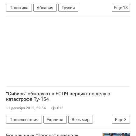
Политика
Абхазия
Грузия
Еще
13
Южная Осетия
Весь мир
Европа
Азия
Бидзина Иванишвили
Зураб Абашидзе
Сергей Лавров
Григорий Карасин
Грузинская мечта - Демократическая Грузия
Министерство иностранных дел Российской Федерации (МИД РФ)
МИД Грузии
Парламентские выборы в Грузии
Россия
"Сибирь" обжалуют в ЕСПЧ вердикт по делу о
катастрофе Ту-154
11 декабря 2012, 22:54
613
Происшествия
Украина
Весь мир
Еще
3
Европа
Болельщики "Терека" признали