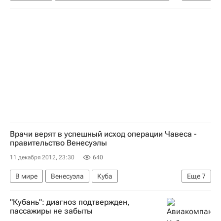
Динамо-Ак Барс (ж)
Шверинер
Врачи верят в успешный исход операции Чавеса -
правительство Венесуэлы
11 декабря 2012, 23:30
640
В мире
Венесуэла
Куба
Еще
7
Южная Америка
Америка
Весь мир
"Кубань": диагноз подтвержден,
Северная Америка
Уго Чавес (политик)
пассажиры не забыты