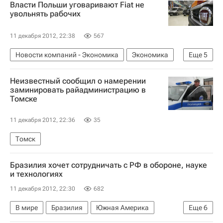
Власти Польши уговаривают Fiat не
Северо-Западный ФО
Весь мир
Европа
увольнять рабочих
Центральный ФО
11 декабря 2012, 22:38
567
Комитет гражданских инициатив
Новости компаний - Экономика
Экономика
Еще
5
Выборы в Государственную думу (2011)
Польша
Весь мир
Европа
Новая интеллигенция (премия)
Неизвестный сообщил о намерении
Совет министров Польши
Fiat S.p.A.
Московские Новости
заминировать райадминистрацию в
Томске
Премия "Новая интеллигенция"
Ненецкий автономный округ
Россия
11 декабря 2012, 22:36
35
Томск
Бразилия хочет сотрудничать с РФ в обороне, науке
и технологиях
11 декабря 2012, 22:30
682
В мире
Бразилия
Южная Америка
Еще
6