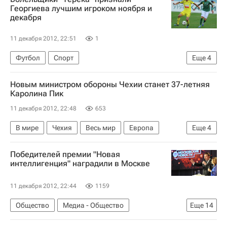
Европейский суд по правам человека (ЕСПЧ)
Георгиева лучшим игроком ноября и
декабря
Ту-154
11 декабря 2012, 22:51
1
Футбол
Спорт
Еще
4
Мультимедийный спортивный пакет
Новым министром обороны Чехии станет 37-летняя
РПЛ 2026-2027 (Чемпионат России по футболу)
Каролина Пик
Ахмат
Благой Георгиев
11 декабря 2012, 22:48
653
В мире
Чехия
Весь мир
Европа
Еще
4
Петр Нечас
Правительство Чехии
Победителей премии "Новая
Сенат Чехии
Евросоюз
интеллигенция" наградили в Москве
11 декабря 2012, 22:44
1159
Общество
Медиа - Общество
Еще
14
Санкт-Петербург
Нарьян-Мар
Москва