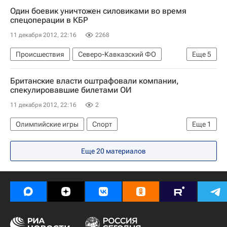
Америка
Весь мир
Европа
Один боевик уничтожен силовиками во время
Дилма Русеф
Российская газета
Россия
спецоперации в КБР
11 декабря 2012, 22:16
2268
Происшествия
Северо-Кавказский ФО
Еще
5
Весь мир
Европа
Британские власти оштрафовали компании,
Следственный комитет России (СК РФ)
спекулировавшие билетами ОИ
Кабардино-Балкарская Республика (КБР)
11 декабря 2012, 22:16
2
Россия
Олимпийские игры
Спорт
Еще
1
Летние Олимпийские игры 2012
Еще 20 материалов