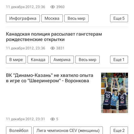
11 декабря 2012, 23:36
3960
Инфографика
Москва
Весь мир
Еще
5
Центральный ФО
Европа
Канадская полиция рассылает гангстерам
Галина Вишневская
Большой театр
рождественские открытки
Россия
11 декабря 2012, 23:36
3831
В мире
Канада
Америка
Весь мир
Еще
1
Северная Америка
ВК "Динамо-Казань" не хватило опыта
в игре со "Шверинером" - Воронкова
11 декабря 2012, 23:31
5
Волейбол
Лига чемпионов CEV (женщины)
Еще
2