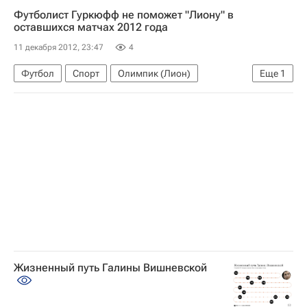
Футболист Гуркюфф не поможет "Лиону" в
Америка
Весь мир
Северная Америка
оставшихся матчах 2012 года
Центральный ФО
Bloomberg L.P.
Россия
11 декабря 2012, 23:47
4
Футбол
Спорт
Олимпик (Лион)
Еще
1
Йоанн Гуркюфф
Жизненный путь Галины Вишневской