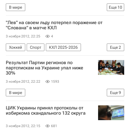
В мире
Еще
10
Подведение итогов выборов на Украине
"Лев" на своем льду потерпел поражение от
Украина
Весь мир
Европа
"Слована" в матче КХЛ
Коммунистическая партия Украины
3 ноября 2012, 22:25
4
ЦИК Украины
Партия "Батькивщина"
Хоккей
Спорт
КХЛ 2025-2026
Еще
2
Партия регионов (Украина)
Лев (Прага)
Слован (Братислава)
Украинский Демократический Альянс за Реформы (УДАР)
Результат Партии регионов по
партспискам на Украине упал ниже
Парламентские выборы на Украине
30%
3 ноября 2012, 22:22
1593
В мире
Еще
9
Подведение итогов выборов на Украине
ЦИК Украины принял протоколы от
Украина
Весь мир
Европа
избиркома скандального 132 округа
ЦИК Украины
Партия "Батькивщина"
3 ноября 2012, 22:15
681
Партия регионов (Украина)