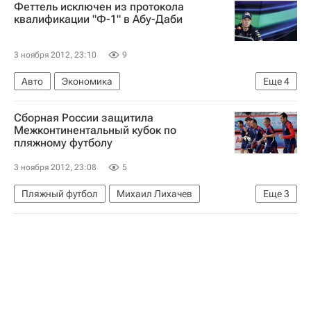
Феттель исключен из протокола
Динамо (Москва)
Енисей
квалификации "Ф-1" в Абу-Даби
3 ноября 2012, 23:10
9
Авто
Экономика
Еще
4
Гран-при Абу-Даби чемпионата "Формулы-1" завершился в ОАЭ
Сборная России защитила
Формула-1
Ред Булл Рейсинг
Межконтинентальный кубок по
пляжному футболу
Себастьян Феттель
3 ноября 2012, 23:08
5
Пляжный футбол
Михаил Лихачев
Еще
3
Межконтинентальный кубок по пляжному футболу-2012
Межконтинентальный кубок по пляжному футболу
Сборная России по пляжному футболу