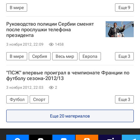
В мире
Еще
9
Украинский Демократический Альянс за Реформы (УДАР)
Подведение итогов выборов на Украине
Парламентские выборы на Украине
Руководство полиции Сербии сменят
Николаевская область
Украина
Весь мир
после прослушки телефона
президента
Европа
ЦИК Украины
3 ноября 2012, 22:09
1458
Партия "Батькивщина"
Партия регионов (Украина)
В мире
Сербия
Весь мир
Европа
Еще
3
Парламентские выборы на Украине
Томислав Николич
Александр Вучич
"ПСЖ" впервые проиграл в чемпионате Франции по
Правительство Сербии
футболу сезона-2012/13
3 ноября 2012, 22:03
2
Футбол
Спорт
Еще
3
Чемпионат Франции по футболу (Лига 1)
Еще 20 материалов
Пари Сен-Жермен (ПСЖ)
Сент-Этьен