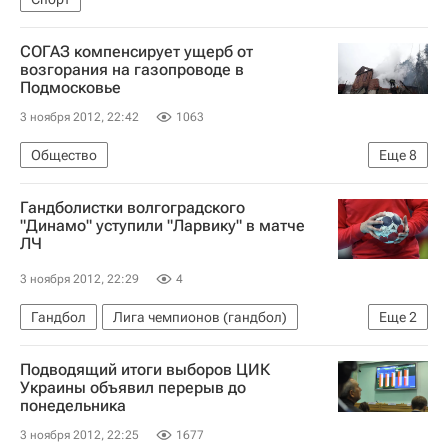
СОГАЗ компенсирует ущерб от
возгорания на газопроводе в
Подмосковье
3 ноября 2012, 22:42
1063
Общество
Еще
8
Авария на газопроводе в Подмосковье
Гандболистки волгоградского
Щелковский район
"Динамо" уступили "Ларвику" в матче
ЛЧ
Московская область (Подмосковье)
Весь мир
Центральный ФО
Европа
3 ноября 2012, 22:29
4
Согаз
Россия
Гандбол
Лига чемпионов (гандбол)
Еще
2
Динамо (Волгоград)
Подводящий итоги выборов ЦИК
Ференцварош (женщины)
Украины объявил перерыв до
понедельника
3 ноября 2012, 22:25
1677