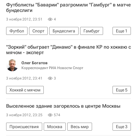
Футболисты "Баварии" разгромили "Гамбург" в матче
бундеслиги
3 ноября 2012, 23:51
4
Футбол
Спорт
Бундеслига
Гамбург
Еще
1
Бавария
"Зоркий" обыграет "Динамо" в финале КР по хоккею с
мячом - эксперт
Олег Богатов
Корреспондент РИА Новости Спорт
3 ноября 2012, 23:41
3
Хоккей с мячом
Еще
5
Мультимедийный спортивный пакет
Выселенное здание загорелось в центре Москвы
Валерий Эйхвальд
3 ноября 2012, 23:25
574
Кубок России по хоккею с мячом
Происшествия
Москва
Весь мир
Еще
3
Динамо (Москва)
Зоркий
Центральный ФО
Европа
Россия