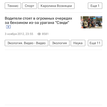
Теннис
Спорт
Каролина Возняцки
Еще
1
Надежда Петрова
Водители стоят в огромных очередях
за бензином из-за урагана "Сэнди"
3 ноября 2012, 23:55
8581
Экология. Видео - Видео
Экология
Наука
Еще
11
Видео
В мире
Ураган "Сэнди"
Эфир
Нью-Йорк (город)
Нью-Йорк (штат)
Америка
США
Весь мир
Северная Америка
Сэнди (ураган)