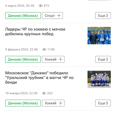
4 марта 2024, 20:38
875
Динамо (Москва)
Спорт
Еще
3
Старт (Нижний Новгород)
Лидеры ЧР по хоккею с мячом
Чемпионат России по хоккею с мячом
добились крупных побед
Хоккей с мячом
9 февраля 2024, 22:06
1198
Динамо (Москва)
Хоккей
Еще
3
Хоккей с мячом
Водник
Московское "Динамо" победило
Чемпионат России по хоккею с мячом
"Уральский трубник" в матче ЧР по
бенди
18 января 2024, 22:00
263
Динамо (Москва)
Хоккей
Еще
3
Хоккей с мячом
Водник