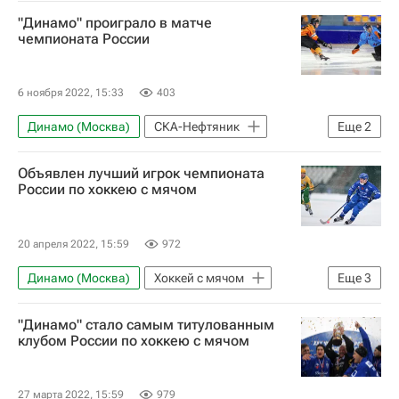
Чемпионат России по хоккею с мячом
"Динамо" проиграло в матче
Хоккей с мячом
Уральский трубник
чемпионата России
6 ноября 2022, 15:33
403
Динамо (Москва)
СКА-Нефтяник
Еще
2
Байкал-Энергия
Хоккей с мячом
Объявлен лучший игрок чемпионата
России по хоккею с мячом
20 апреля 2022, 15:59
972
Динамо (Москва)
Хоккей с мячом
Еще
3
Водник
СКА-Нефтяник
"Динамо" стало самым титулованным
Чемпионат России по хоккею с мячом
клубом России по хоккею с мячом
27 марта 2022, 15:59
979