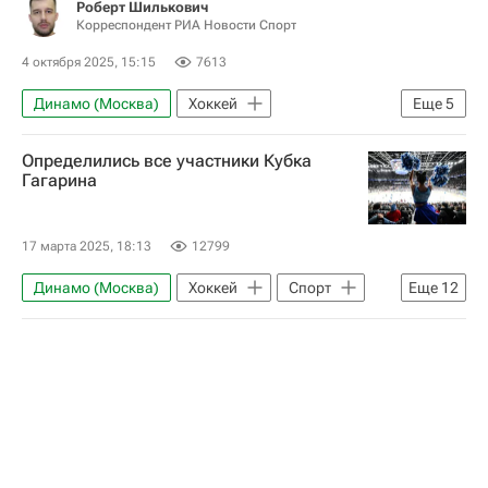
Роберт Шилькович
Корреспондент РИА Новости Спорт
4 октября 2025, 15:15
7613
Динамо (Москва)
Хоккей
Еще
5
Хоккей с мячом
Вокруг спорта
Определились все участники Кубка
Происшествия
Гагарина
Авторы РИА Новости Спорт
Материалы РИА Спорт
17 марта 2025, 18:13
12799
Динамо (Москва)
Хоккей
Спорт
Еще
12
ХК Динамо (Москва)
Сибирь
КХЛ 2025-2026
Барыс
Салават Юлаев
Трактор
Авангард
Адмирал
Локомотив (Ярославль)