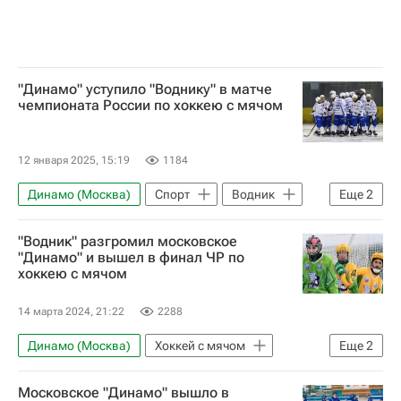
СКА (Санкт-Петербург)
Северсталь
Торпедо
"Динамо" уступило "Воднику" в матче
чемпионата России по хоккею с мячом
12 января 2025, 15:19
1184
Динамо (Москва)
Спорт
Водник
Еще
2
Чемпионат России по хоккею с мячом
"Водник" разгромил московское
Хоккей с мячом
"Динамо" и вышел в финал ЧР по
хоккею с мячом
14 марта 2024, 21:22
2288
Динамо (Москва)
Хоккей с мячом
Еще
2
Водник
Московское "Динамо" вышло в