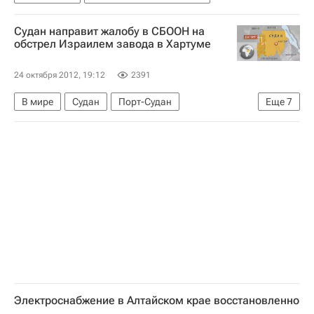
Судан направит жалобу в СБООН на
обстрел Израилем завода в Хартуме
24 октября 2012, 19:12
2391
В мире
Судан
Порт-Судан
Еще
7
Хартум (город)
Израиль
Африка
Весь мир
Азия
Совет Безопасности ООН
Правительство Судана
Электроснабжение в Алтайском крае восстановленно