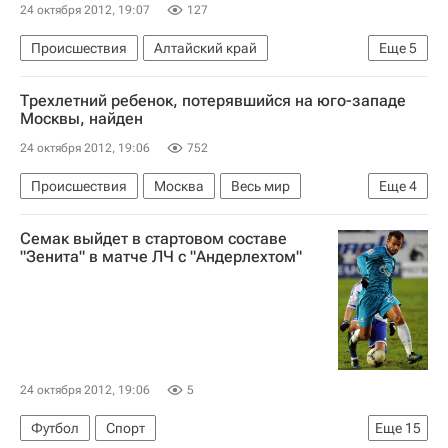
24 октября 2012, 19:07
127
Происшествия
Алтайский край
Еще
5
Сибирский ФО
Весь мир
Европа
Трехлетний ребенок, потерявшийся на юго-западе
МЧС России (Министерство РФ по делам гражданской обороны, чрезвычайным ситуациям и ликвидации последствий стихийных бедствий)
Москвы, найден
Россия
24 октября 2012, 19:06
752
Происшествия
Москва
Весь мир
Еще
4
Центральный ФО
Европа
Семак выйдет в стартовом составе
ГУ МВД России по г. Москве
Россия
"Зенита" в матче ЛЧ с "Андерлехтом"
24 октября 2012, 19:06
5
Футбол
Спорт
Еще
15