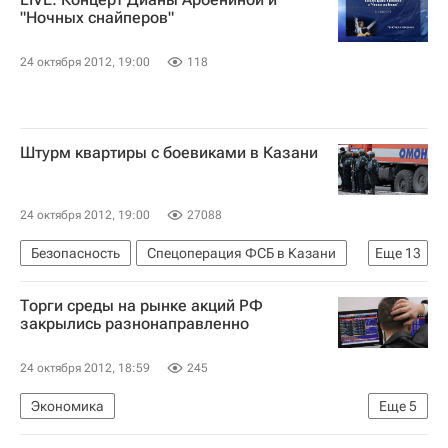
Высшая хоккейная лига
Ермак (Ангарск)
"Ночных снайперов"
Торос (Нефтекамск)
24 октября 2012, 19:00
118
Молот-Прикамье (Пермь)
Ижсталь (Ижевск)
Торпедо (Усть-Каменогорск)
Штурм квартиры с боевиками в Казани
24 октября 2012, 19:00
27088
Безопасность
Спецоперация ФСБ в Казани
Еще
13
Казань
Республика Татарстан (Татарстан)
Торги среды на рынке акций РФ
Весь мир
Приволжский ФО
Европа
закрылись разнонаправленно
Владимир Маркин
24 октября 2012, 18:59
245
Министерство внутренних дел РФ (МВД России)
Экономика
Еще
5
Федеральная служба безопасности РФ (ФСБ России)
Ситуация на мировых фондовых рынках в октябре 2012 года
Министерство здравоохранения Татарстана