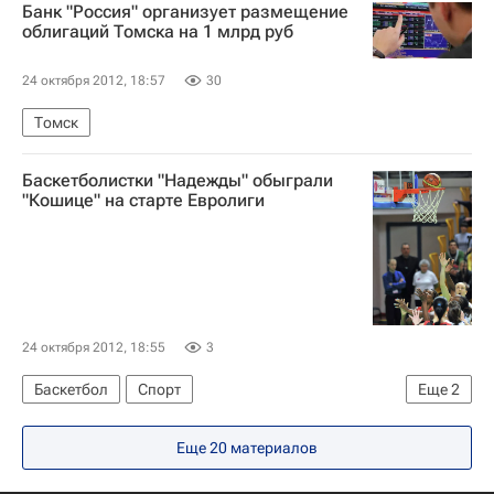
Банк "Россия" организует размещение
Весь мир
Европа
Московская биржа
Духовное управление мусульман Татарстана
облигаций Томска на 1 млрд руб
Россия
Национальный антитеррористический комитет РФ
24 октября 2012, 18:57
30
Следственный комитет России (СК РФ)
Томск
Россия
Баскетболистки "Надежды" обыграли
"Кошице" на старте Евролиги
24 октября 2012, 18:55
3
Баскетбол
Спорт
Еще
2
Евролига FIBA (женщины)
Еще 20 материалов
Надежда (Оренбург)