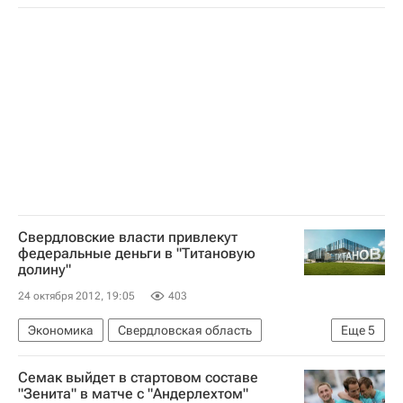
Мультимедийный спортивный пакет
Лучано Спаллетти
Лига чемпионов УЕФА 2026-2027
Зенит
Андерлехт
Александр Кержаков
Халк
Аксель Витсель
Сергей Семак
Роман Широков
Вячеслав Малафеев
Николас Ломбертс
Виктор Файзулин
Доменико Кришито
Александр Анюков
Свердловские власти привлекут
федеральные деньги в "Титановую
долину"
24 октября 2012, 19:05
403
Экономика
Свердловская область
Еще
5
Уральский ФО
Весь мир
Европа
Семак выйдет в стартовом составе
Правительство Свердловской области
"Зенита" в матче с "Андерлехтом"