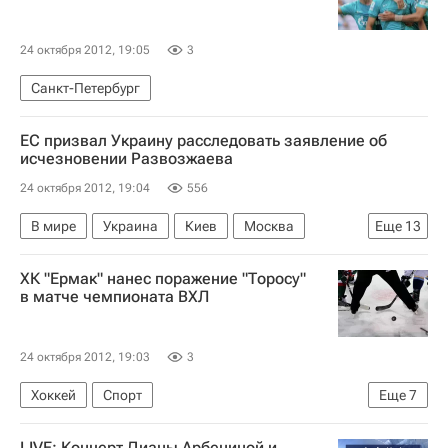
Россия
24 октября 2012, 19:05
3
Санкт-Петербург
ЕС призвал Украину расследовать заявление об
исчезновении Развозжаева
24 октября 2012, 19:04
556
В мире
Украина
Киев
Москва
Еще
13
Весь мир
Европа
Центральный ФО
ХК "Ермак" нанес поражение "Торосу"
Владимир Маркин
Илья Пономарев
в матче чемпионата ВХЛ
Леонид Развозжаев
Евросоюз
Госдума РФ
НТВ (телеканал)
ООН
24 октября 2012, 19:03
3
Следственный комитет России (СК РФ)
Хоккей
Спорт
Еще
7
Дело о подготовке беспорядков в России
Мультимедийный спортивный пакет
Россия
LIVE: Концерт Дианы Арбениной и