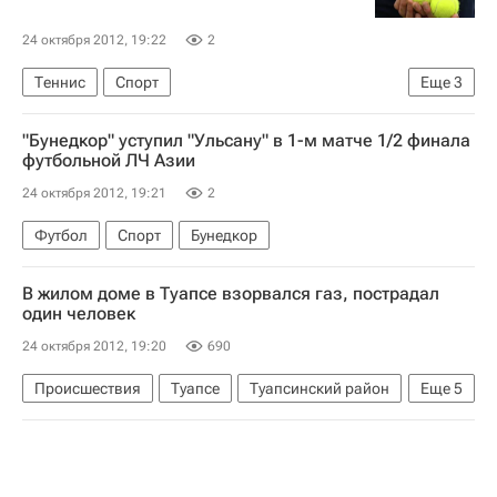
24 октября 2012, 19:22
2
Теннис
Спорт
Еще
3
Ассоциация теннисистов-профессионалов (ATP)
"Бунедкор" уступил "Ульсану" в 1-м матче 1/2 финала
Флориан Майер
Маринко Матошевич
футбольной ЛЧ Азии
24 октября 2012, 19:21
2
Футбол
Спорт
Бунедкор
В жилом доме в Туапсе взорвался газ, пострадал
один человек
24 октября 2012, 19:20
690
Происшествия
Туапсе
Туапсинский район
Еще
5
Весь мир
Краснодарский край
Южный ФО
Европа
Россия