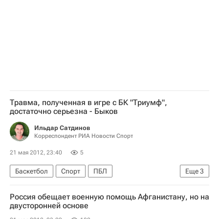
Травма, полученная в игре с БК "Триумф",
достаточно серьезна - Быков
Ильдар Сатдинов
Корреспондент РИА Новости Спорт
21 мая 2012, 23:40
5
Баскетбол
Спорт
ПБЛ
Еще
3
Зенит (Санкт-Петербург)
Россия обещает военную помощь Афганистану, но на
ПБК Локомотив-Кубань
Сергей Быков
двусторонней основе