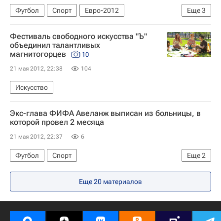
Футбол
Спорт
Евро-2012
Еще
3
Новости - Евро-2012
Фестиваль свободного искусства "Ъ"
Мультимедийный спортивный пакет
объединил талантливых
магнитогорцев
10
Евро 2024
21 мая 2012, 22:38
104
Искусство
Экс-глава ФИФА Авеланж выписан из больницы, в
которой провел 2 месяца
21 мая 2012, 22:37
6
Футбол
Спорт
Еще
2
Международная федерация футбола (ФИФА)
Еще 20 материалов
Жоао Авеланж