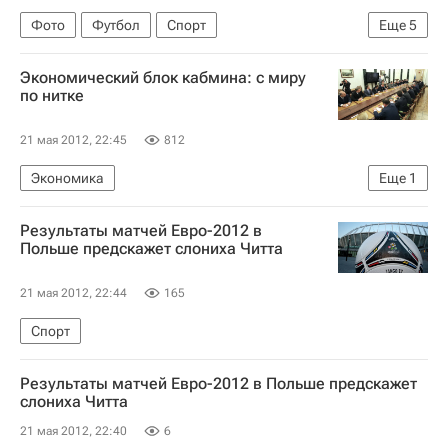
Фото
Футбол
Спорт
Еще
5
РПЛ 2026-2027 (Чемпионат России по футболу)
Экономический блок кабмина: с миру
Первая лига
Шинник
по нитке
Волга (Нижний Новгород)
Ростов
21 мая 2012, 22:45
812
Экономика
Еще
1
Объявление состава нового правительства РФ
Результаты матчей Евро-2012 в
Польше предскажет слониха Читта
21 мая 2012, 22:44
165
Спорт
Результаты матчей Евро-2012 в Польше предскажет
слониха Читта
21 мая 2012, 22:40
6