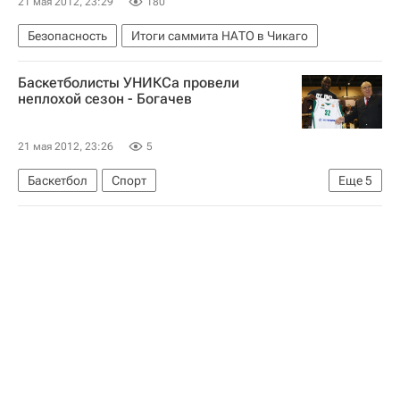
21 мая 2012, 23:29
180
Безопасность
Итоги саммита НАТО в Чикаго
Баскетболисты УНИКСа провели
неплохой сезон - Богачев
21 мая 2012, 23:26
5
Баскетбол
Спорт
Еще
5
Мультимедийный спортивный пакет
Единая лига ВТБ
ПБЛ
УНИКС
Евролига