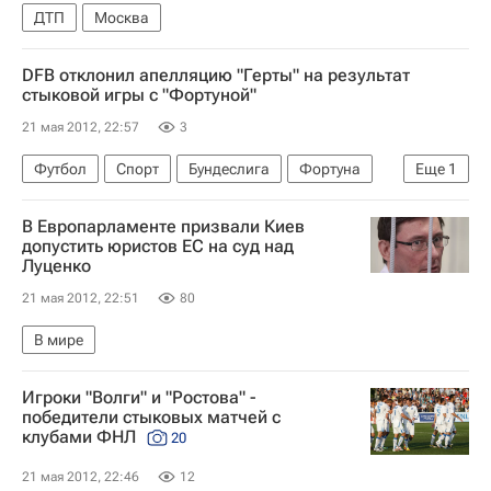
ДТП
Москва
DFB отклонил апелляцию "Герты" на результат
стыковой игры с "Фортуной"
21 мая 2012, 22:57
3
Футбол
Спорт
Бундеслига
Фортуна
Еще
1
Герта
В Европарламенте призвали Киев
допустить юристов ЕС на суд над
Луценко
21 мая 2012, 22:51
80
В мире
Игроки "Волги" и "Ростова" -
победители стыковых матчей с
клубами ФНЛ
20
21 мая 2012, 22:46
12