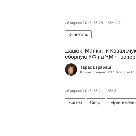
26 апреля 2012, 23:25
119
Общество
Дацюк, Малкин и Ковальчук
сборную РФ на ЧМ - тренер
Тарас Барабаш
Корреспондент РИА Новости Сп
26 апреля 2012, 23:21
3
Хоккей
Спорт
Мультимедий
Заключительный этап Евротура - 
Чемпионат мира-2012 по хоккею
Финляндия
Сборная России п