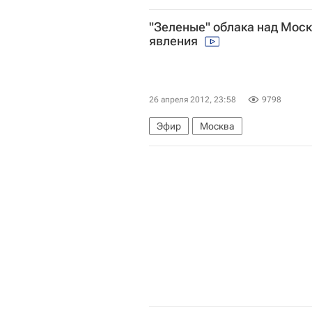
"Зеленые" облака над Мос
явления
26 апреля 2012, 23:58
9798
Эфир
Москва
природа
Аллергия
Россия