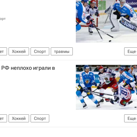
орт
ет
Хоккей
Спорт
травмы
Еще
 РФ неплохо играли в
Чешские хоккейные игры - завершился 29 апреля
Сборная России по хоккею с шайбой
ет
Хоккей
Спорт
Еще
Чешские хоккейные игры - завершился 29 апреля