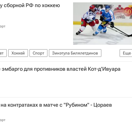
 у сборной РФ по хоккею
орт
ет
Хоккей
Спорт
Зинэтула Билялетдинов
Еще
Чешские хоккейные игры - завершился 29 апреля
эмбарго для противников властей Кот-д'Ивуара
Сборная России по хоккею с шайбой
на контратаках в матче с "Рубином" - Цораев
орт