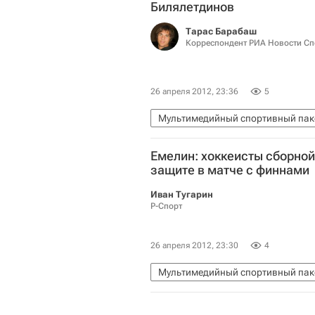
Билялетдинов
Тарас Барабаш
Корреспондент РИА Новости Сп
26 апреля 2012, 23:36
5
Мультимедийный спортивный пак
Зинэтула Билялетдинов
Емелин: хоккеисты сборной
Заключительный этап Евротура - 
защите в матче с финнами
Еврохоккейтур
Финляндия
Иван Тугарин
Виктор Тихонов (хоккеист)
Р-Спорт
26 апреля 2012, 23:30
4
Мультимедийный спортивный пак
Заключительный этап Евротура - 