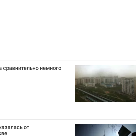
Сборная России по хоккею с шайбой
а сравнительно немного
казалась от
кве