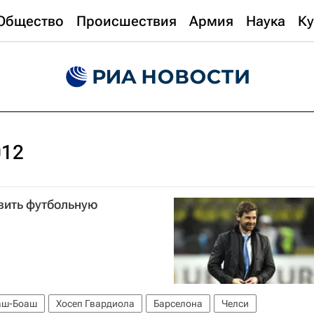
Общество
Происшествия
Армия
Наука
Ку
012
вить футбольную
аш-Боаш
Хосеп Гвардиола
Барселона
Челси