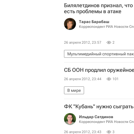
Билялетдинов признал, что
есть проблемы в атаке
Тарас Барабаш
Корреспондент РИА Новости Сп
26 апреля 2012, 23:57
2
Мультимедийный спортивный пак
Заключительный этап Евротура - 
СБ ООН продлил оружейное 
Еврохоккейтур
Финляндия
26 апреля 2012, 23:44
101
В мире
ФК "Кубань" нужно сыграть 
Ильдар Сатдинов
Корреспондент РИА Новости Сп
26 апреля 2012, 23:43
3