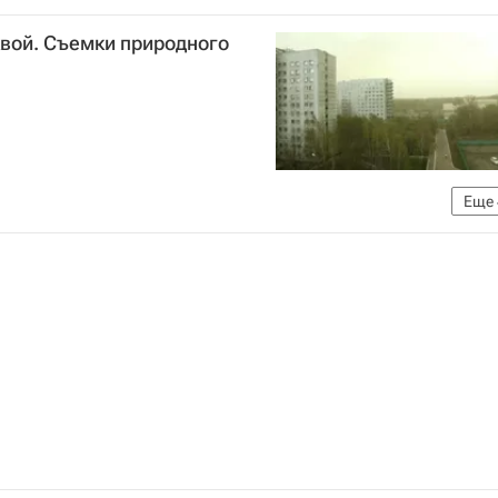
квой. Съемки природного
Еще
МЧС России (Министерство РФ по делам гражданской обороны, чрезвычайным ситуациям и ликвидации последствий стихийных бедствий)