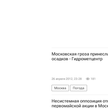
Еврохоккейтур
Финляндия
Московская гроза принесл
осадков - Гидрометцентр
26 апреля 2012, 23:28
181
Москва
Погода
Несистемная оппозиция от
первомайской акции в Мос