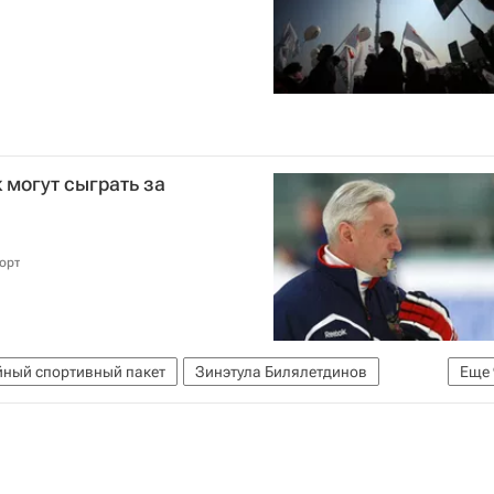
 могут сыграть за
орт
ный спортивный пакет
Зинэтула Билялетдинов
Еще
Чешские хоккейные игры - завершился 29 апреля
Чемпионат мира по хоккею
Еврохоккейтур
о хоккею с шайбой
Илья Ковальчук
Павел Дацюк