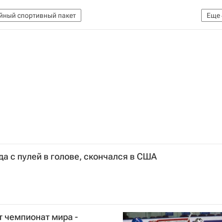
йный спортивный пакет
Еще
 по футболу)
Кубань
Рубин
Давид Цораев
а с пулей в голове, скончался в США
т чемпионат мира -