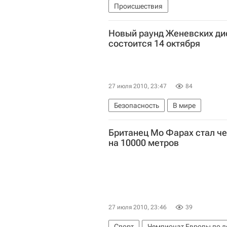
Происшествия
Новый раунд Женевских ди
состоится 14 октября
27 июля 2010, 23:47
84
Безопасность
В мире
Женевские дискуссии по безопасн
Британец Мо Фарах стал ч
на 10000 метров
27 июля 2010, 23:46
39
Спорт
Чемпионат Европы по л