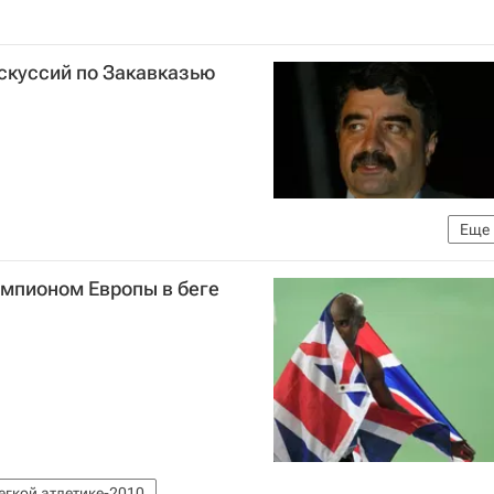
скуссий по Закавказью
Еще
ости в Закавказье в октябре 2010
емпионом Европы в беге
егкой атлетике-2010