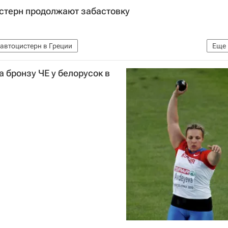
истерн продолжают забастовку
автоцистерн в Греции
Еще
ации в Греции
 бронзу ЧЕ у белорусок в