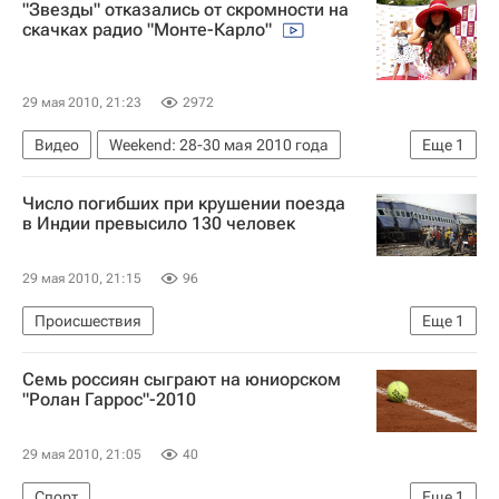
"Звезды" отказались от скромности на
скачках радио "Монте-Карло"
29 мая 2010, 21:23
2972
Видео
Weekend: 28-30 мая 2010 года
Еще
1
Культура - Видео
Число погибших при крушении поезда
в Индии превысило 130 человек
29 мая 2010, 21:15
96
Происшествия
Еще
1
Подрыв пассажирского поезда в Индии
Семь россиян сыграют на юниорском
"Ролан Гаррос"-2010
29 мая 2010, 21:05
40
Спорт
Еще
1