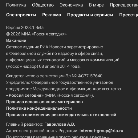
Политика
Общество
Экономика
В мире
Происшеств
Спецпроекты
Реклама
Продукты и сервисы
Пресс-ц
Версия 2023.1 Beta
© 2026 МИА «Россия сегодня»
Вакансии
Сетевое издание РИА Новости зарегистрировано
в Федеральной службе по надзору в сфере связи,
информационных технологий и массовых коммуникаций
(Роскомнадзор) 08 апреля 2014 года.
Свидетельство о регистрации Эл № ФС77-57640
Учредитель: Федеральное государственное унитарное
предприятие Международное информационное агентство
«Россия сегодня»
(МИА «Россия сегодня»).
Правила использования материалов
Политика конфиденциальности
Правила применения рекомендательных технологий
Главный редактор:
Гаврилова А.В.
Адрес электронной почты Редакции:
internet-group@ria.ru
По вопросам размещения пресс-релизов и рекламы