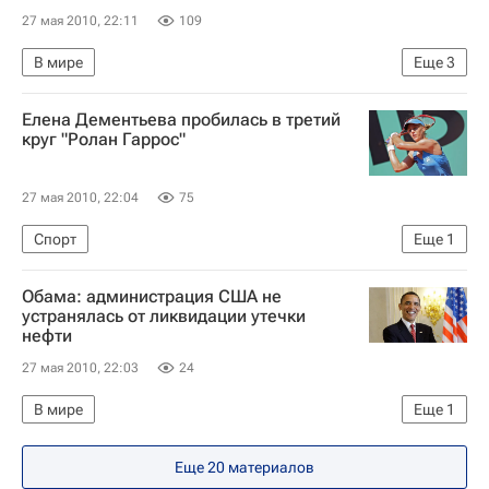
27 мая 2010, 22:11
109
В мире
Еще
3
Ликвидация разлива нефти в Мексиканском заливе
Елена Дементьева пробилась в третий
Экология
Наука
круг "Ролан Гаррос"
27 мая 2010, 22:04
75
Спорт
Еще
1
Открытый чемпионат Франции по теннису-2010
Обама: администрация США не
устранялась от ликвидации утечки
нефти
27 мая 2010, 22:03
24
В мире
Еще
1
Ликвидация разлива нефти в Мексиканском заливе
Еще 20 материалов