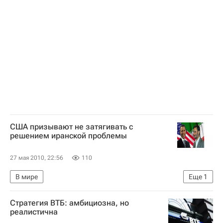
Заседание Госсовета по экологии под председательством Медведева
Политика - Видео
Москва
Дмитрий Медведев
Юрий Лужков
природа
Президент РФ
Наука
Россия
США призывают не затягивать с
решением иранской проблемы
27 мая 2010, 22:56
110
В мире
Еще
1
Иранский атом: возможный военный аспект. Реакции и комментарии
Стратегия ВТБ: амбициозна, но
реалистична