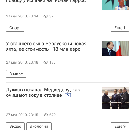
поводу у испанки на "Ролан Гаррос"
27 мая 2010, 23:34
37
Спорт
Еще
1
Открытый чемпионат Франции по теннису-2010
У старшего сына Берлускони новая
яхта, ее стоимость - 18 млн евро
27 мая 2010, 23:18
187
В мире
Лужков показал Медведеву, как
очищают воду в столице
27 мая 2010, 23:15
679
Видео
Экология
Еще
9