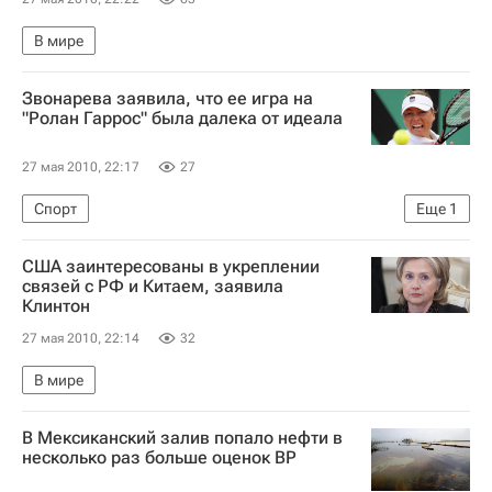
В мире
Звонарева заявила, что ее игра на
"Ролан Гаррос" была далека от идеала
27 мая 2010, 22:17
27
Спорт
Еще
1
Открытый чемпионат Франции по теннису-2010
США заинтересованы в укреплении
связей с РФ и Китаем, заявила
Клинтон
27 мая 2010, 22:14
32
В мире
В Мексиканский залив попало нефти в
несколько раз больше оценок BP