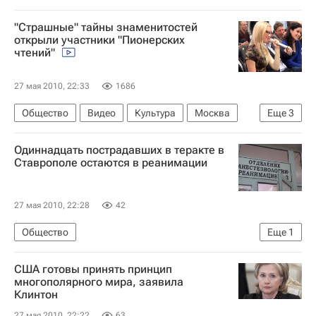
"Страшные" тайны знаменитостей
открыли участники "Пионерских
чтений"
27 мая 2010, 22:33
1686
Общество
Видео
Культура
Москва
Еще
3
Weekend: 28-30 мая 2010 года
Одиннадцать пострадавших в теракте в
Общество - Видео
Культура - Видео
Ставрополе остаются в реанимации
27 мая 2010, 22:28
42
Общество
Еще
1
Состояние пострадавших при взрыве в Ставрополе
США готовы принять принцип
многополярного мира, заявила
Клинтон
27 мая 2010, 22:22
63