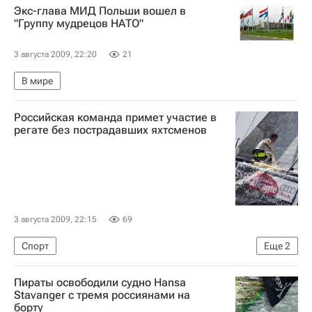
Экс-глава МИД Польши вошел в
"Группу мудрецов НАТО"
3 августа 2009, 22:20
21
В мире
Российская команда примет участие в
регате без пострадавших яхтсменов
3 августа 2009, 22:15
69
Спорт
Еще
2
Избиение российских яхтсменов испанской полицией
Пираты освободили судно Hansa
Суд над российскими яхтсменами в Испании
Stavanger с тремя россиянами на
борту