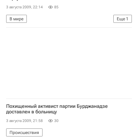
3 августа 2009, 22:14
85
В мире
Еще
1
Освобождение судна Hansa Stavanger с россиянами на борту
Похищенный активист партии Бурджанадзе
доставлен в больницу
3 августа 2009, 21:58
30
Происшествия