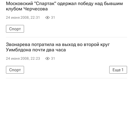
Московский "Спартак" одержал победу над бывшим
Финальная часть Евро-2008
клубом Черчесова
Уимблдонский теннисный турнир 2008 года
24 июня 2008, 22:31
31
Спорт
Звонарева потратила на выход во второй круг
Уимблдона почти два часа
24 июня 2008, 22:23
31
Спорт
Еще
1
Уимблдонский теннисный турнир 2008 года