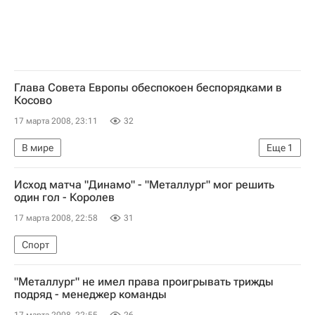
Глава Совета Европы обеспокоен беспорядками в
Косово
17 марта 2008, 23:11
32
В мире
Еще
1
Обострение ситуации в Косовска-Митровице
Исход матча "Динамо" - "Металлург" мог решить
один гол - Королев
17 марта 2008, 22:58
31
Спорт
"Металлург" не имел права проигрывать трижды
подряд - менеджер команды