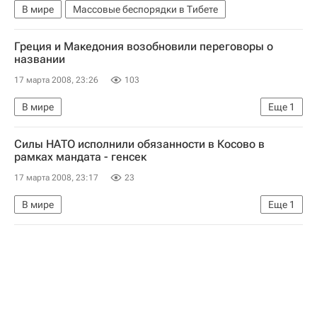
В мире
Массовые беспорядки в Тибете
Греция и Македония возобновили переговоры о
названии
17 марта 2008, 23:26
103
В мире
Еще
1
Спор Греции и Македонии о названии бывшей югославской республики
Силы НАТО исполнили обязанности в Косово в
рамках мандата - генсек
17 марта 2008, 23:17
23
В мире
Еще
1
Обострение ситуации в Косовска-Митровице