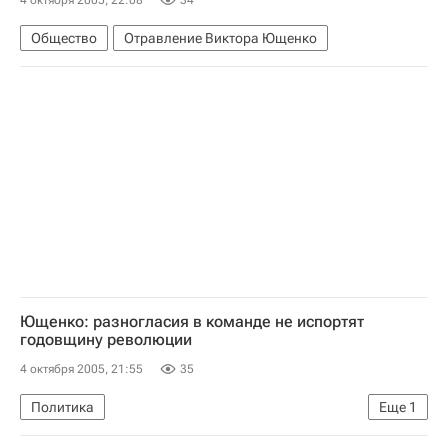
4 октября 2005, 22:08
34
Общество
Отравление Виктора Ющенко
Ющенко: разногласия в команде не испортят
годовщину революции
4 октября 2005, 21:55
35
Политика
Еще
1
Действия и заявления Ющенко после отставки правительства