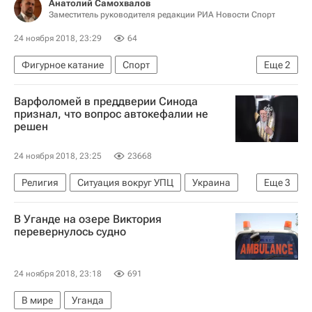
Анатолий Самохвалов
Заместитель руководителя редакции РИА Новости Спорт
24 ноября 2018, 23:29
64
Фигурное катание
Спорт
Еще
2
Гран-при по фигурному катанию
Варфоломей в преддверии Синода
Евгения Медведева
признал, что вопрос автокефалии не
решен
24 ноября 2018, 23:25
23668
Религия
Ситуация вокруг УПЦ
Украина
Еще
3
Стамбул
В Уганде на озере Виктория
Варфоломей I (Патриарх Константинопольский)
перевернулось судно
Украинская православная церковь
24 ноября 2018, 23:18
691
В мире
Уганда