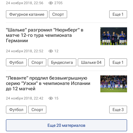
24 ноября 2018, 22:56
2705
Фигурное катание
Спорт
Еще
1
Александра Игнатова (Трусова)
"Шальке" разгромил "Нюрнберг" в
матче 12-го тура чемпионата
Германии
24 ноября 2018, 22:52
12
Футбол
Спорт
Бундеслига
Шальке 04
Еще
1
Нюрнберг
"Леванте" продлил безвыигрышную
серию "Уэски" в чемпионате Испании
до 12 матчей
24 ноября 2018, 22:42
15
Футбол
Спорт
Еще
3
Чемпионат Испании по футболу
Уэска
Еще 20 материалов
Леванте