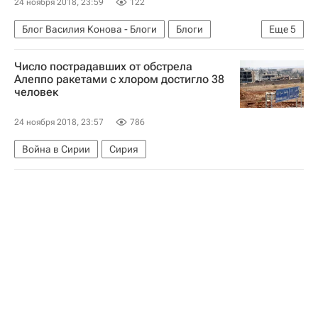
24 ноября 2018, 23:59
122
Блог Василия Конова - Блоги
Блоги
Еще
5
Фигурное катание
Спорт
Брайан Орсер
Число пострадавших от обстрела
Гран-при по фигурному катанию
Алеппо ракетами с хлором достигло 38
человек
Евгения Медведева
24 ноября 2018, 23:57
786
Война в Сирии
Сирия