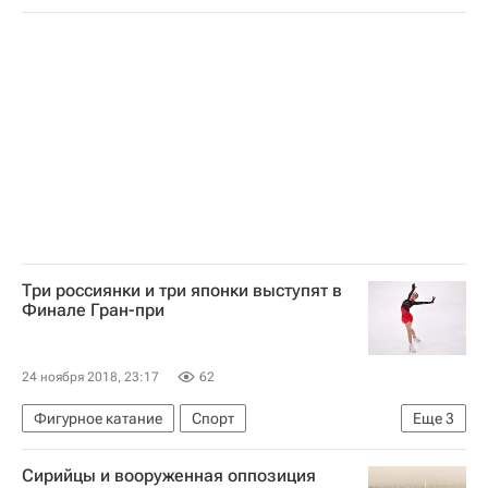
Три россиянки и три японки выступят в
Финале Гран-при
24 ноября 2018, 23:17
62
Фигурное катание
Спорт
Еще
3
Гран-при по фигурному катанию
Сирийцы и вооруженная оппозиция
Алина Загитова
Елизавета Туктамышева