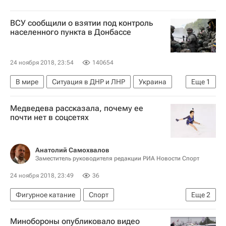
ВСУ сообщили о взятии под контроль
населенного пункта в Донбассе
24 ноября 2018, 23:54
140654
В мире
Ситуация в ДНР и ЛНР
Украина
Еще
1
Донбасс
Медведева рассказала, почему ее
почти нет в соцсетях
Анатолий Самохвалов
Заместитель руководителя редакции РИА Новости Спорт
24 ноября 2018, 23:49
36
Фигурное катание
Спорт
Еще
2
Гран-при по фигурному катанию
Минобороны опубликовало видео
Евгения Медведева