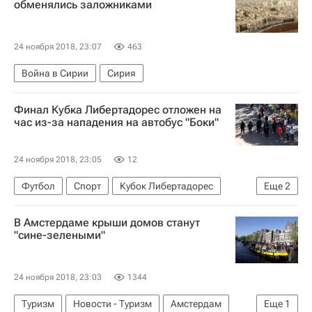
обменялись заложниками
24 ноября 2018, 23:07
463
Война в Сирии
Сирия
Финал Кубка Либертадорес отложен на
час из-за нападения на автобус "Боки"
24 ноября 2018, 23:05
12
Футбол
Спорт
Кубок Либертадорес
Еще
2
Ривер Плейт
Бока Хуниорс
В Амстердаме крыши домов станут
"сине-зелеными"
24 ноября 2018, 23:03
1344
Туризм
Новости - Туризм
Амстердам
Еще
1