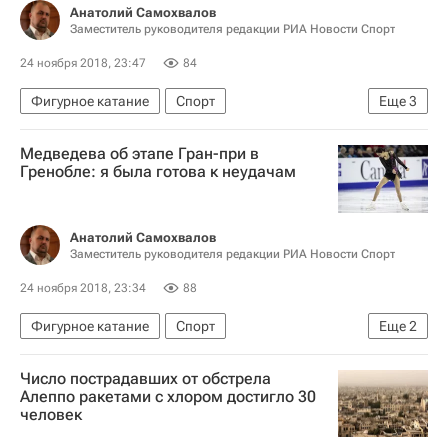
Анатолий Самохвалов
Заместитель руководителя редакции РИА Новости Спорт
24 ноября 2018, 23:47
84
Фигурное катание
Спорт
Еще
3
Этери Тутберидзе
Брайан Орсер
Медведева об этапе Гран-при в
Гран-при по фигурному катанию
Гренобле: я была готова к неудачам
Анатолий Самохвалов
Заместитель руководителя редакции РИА Новости Спорт
24 ноября 2018, 23:34
88
Фигурное катание
Спорт
Еще
2
Гран-при по фигурному катанию
Число пострадавших от обстрела
Евгения Медведева
Алеппо ракетами с хлором достигло 30
человек