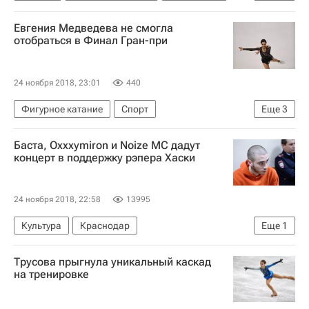
Нидерланды
Евгения Медведева не смогла
отобраться в Финал Гран-при
24 ноября 2018, 23:01
440
Фигурное катание
Спорт
Еще
3
Гран-при по фигурному катанию
Баста, Oxxxymiron и Noize MC дадут
Станислава Константинова
концерт в поддержку рэпера Хаски
Евгения Медведева
24 ноября 2018, 22:58
13995
Культура
Краснодар
Еще
1
Хаски (Дмитрий Кузнецов)
Трусова прыгнула уникальный каскад
на тренировке