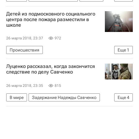
Павел Климкин
МИД Украины
Детей из подмосковного социального
центра после пожара разместили в
школе
26 марта 2018, 23:37
972
Происшествия
Еще
1
Московская область (Подмосковье)
Луценко рассказал, когда закончится
следствие по делу Савченко
26 марта 2018, 23:35
815
В мире
Задержание Надежды Савченко
Еще
4
Украина
Надежда Савченко
Юрий Луценко
Генеральная прокуратура Украины