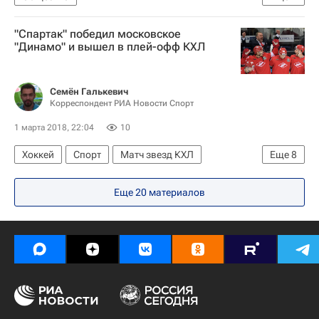
Министерство культуры Российской Федерации (Минкультуры России)
"Спартак" победил московское
Россия
"Динамо" и вышел в плей-офф КХЛ
Семён Галькевич
Корреспондент РИА Новости Спорт
1 марта 2018, 22:04
10
Хоккей
Спорт
Матч звезд КХЛ
Еще
8
ХК Спартак (Москва)
ХК Динамо (Москва)
Еще 20 материалов
Вячеслав Лещенко
Владимир Брюквин
Бен Максвелл
Юусо Хиетанен
Лукаш Радил
Илья Никулин