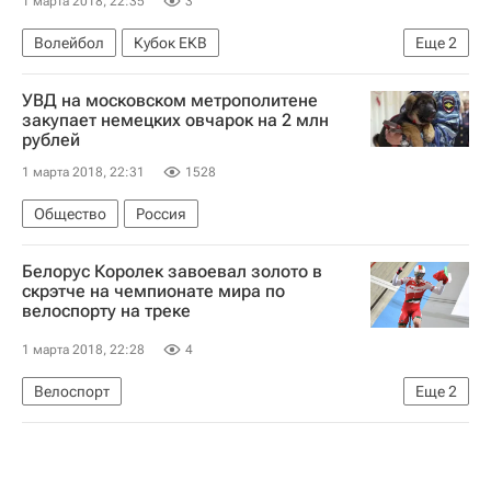
1 марта 2018, 22:35
3
Волейбол
Кубок ЕКВ
Еще
2
Белогорье (Белгород)
Любляна
УВД на московском метрополитене
закупает немецких овчарок на 2 млн
рублей
1 марта 2018, 22:31
1528
Общество
Россия
Белорус Королек завоевал золото в
скрэтче на чемпионате мира по
велоспорту на треке
1 марта 2018, 22:28
4
Велоспорт
Еще
2
Чемпионат мира по велоспорту на треке, Апелдорн, 28 февраля - 4 марта
Чемпионат мира по трековым велогонкам