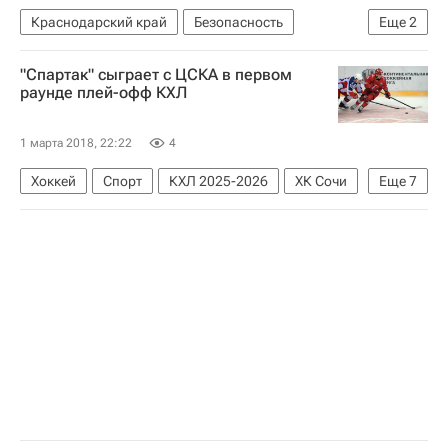
Краснодарский край
Безопасность
Еще
2
Краснодарский край
Вениамин Кондратьев
"Спартак" сыграет с ЦСКА в первом
раунде плей-офф КХЛ
1 марта 2018, 22:22
4
Хоккей
Спорт
КХЛ 2025-2026
ХК Сочи
Еще
7
Локомотив (Ярославль)
Северсталь
Торпедо
Йокерит
ХК Спартак (Москва)
ЦСКА
СКА (Санкт-Петербург)