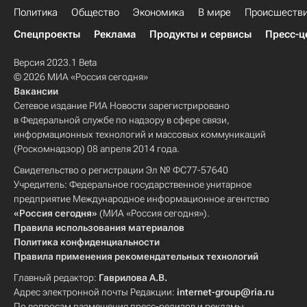
Политика
Общество
Экономика
В мире
Происшеств
Спецпроекты
Реклама
Продукты и сервисы
Пресс-ц
Версия 2023.1 Beta
© 2026 МИА «Россия сегодня»
Вакансии
Сетевое издание РИА Новости зарегистрировано
в Федеральной службе по надзору в сфере связи,
информационных технологий и массовых коммуникаций
(Роскомнадзор) 08 апреля 2014 года.
Свидетельство о регистрации Эл № ФС77-57640
Учредитель: Федеральное государственное унитарное
предприятие Международное информационное агентство
«Россия сегодня»
(МИА «Россия сегодня»).
Правила использования материалов
Политика конфиденциальности
Правила применения рекомендательных технологий
Главный редактор:
Гаврилова А.В.
Адрес электронной почты Редакции:
internet-group@ria.ru
По вопросам размещения пресс-релизов и рекламы