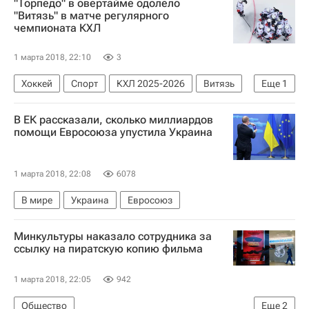
"Торпедо" в овертайме одолело
"Витязь" в матче регулярного
чемпионата КХЛ
1 марта 2018, 22:10
3
Хоккей
Спорт
КХЛ 2025-2026
Витязь
Еще
1
Торпедо
В ЕК рассказали, сколько миллиардов
помощи Евросоюза упустила Украина
1 марта 2018, 22:08
6078
В мире
Украина
Евросоюз
Минкультуры наказало сотрудника за
ссылку на пиратскую копию фильма
1 марта 2018, 22:05
942
Общество
Еще
2