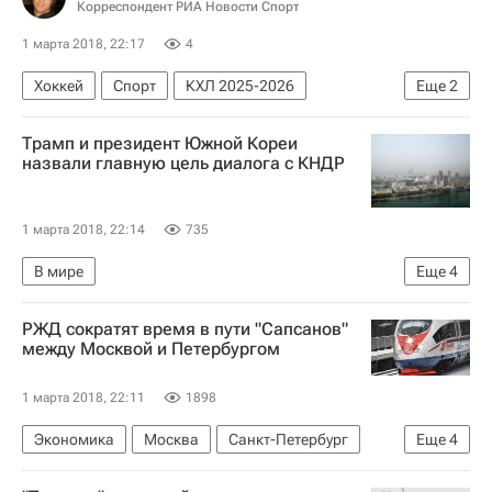
Корреспондент РИА Новости Спорт
1 марта 2018, 22:17
4
Хоккей
Спорт
КХЛ 2025-2026
Еще
2
Северсталь
СКА (Санкт-Петербург)
Трамп и президент Южной Кореи
назвали главную цель диалога с КНДР
1 марта 2018, 22:14
735
В мире
Еще
4
Обострение палестино-израильского конфликта в 2018 году
РЖД сократят время в пути "Сапсанов"
КНДР
США
Южная Корея
между Москвой и Петербургом
1 марта 2018, 22:11
1898
Экономика
Москва
Санкт-Петербург
Еще
4
Дмитрий Пегов
РЖД
Сапсан
Россия