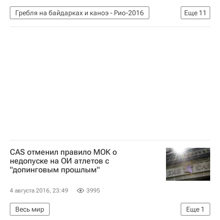
Гребля на байдарках и каноэ - Рио-2016
Еще
11
Другие виды спорта
Рио-2016
Олимпийские игры
Спорт
Сборная России - Рио-2016
Академическая гребля - Рио-2016
Новости - Рио-2016
Летние Олимпийские игры 2016
Россия на Олимпиаде 2016
Андрей Крайтор
Елена Исинбаева
CAS отменил правило МОК о
недопуске на ОИ атлетов с
"допинговым прошлым"
4 августа 2016, 23:49
3995
Весь мир
Еще
1