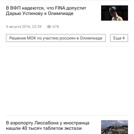
Лига Европы УЕФА 2026-2027
Сент-Этьен
В ВФП надеются, что FINA допустит
Брондбю
Сассуоло
Герта
Дарью Устинову к Олимпиаде
Ведад Ибишевич
4 августа 2016, 23:39
678
Решение МОК по участию россиян в Олимпиаде
Еще
4
Рио-де-Жанейро (город)
Дарья Устинова
Владимир Сальников (федерация плавания)
Россия
В аэропорту Лиссабона у иностранца
нашли 40 тысяч таблеток экстази