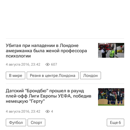
Спортивный арбитражный суд (CAS)
Международный олимпийский комитет (МОК)
Михаил Прокопец
Ситуация с частичным недопуском российских спортсменов до Олимпийских игр 2016 года в Рио. Мнения, комментарии
Летние Олимпийские игры 2016
Убитая при нападении в Лондоне
американка была женой профессора
Россия на Олимпиаде 2016
психологии
Иван Подшивалов
4 августа 2016, 23:42
607
Анастасия Карабельщикова
В мире
Резня в центре Лондона
Лондон
Датский "Брондбю" прошел в раунд
плей-офф Лиги Европы УЕФА, победив
немецкую "Герту"
4 августа 2016, 23:42
4
Футбол
Спорт
Еще
6