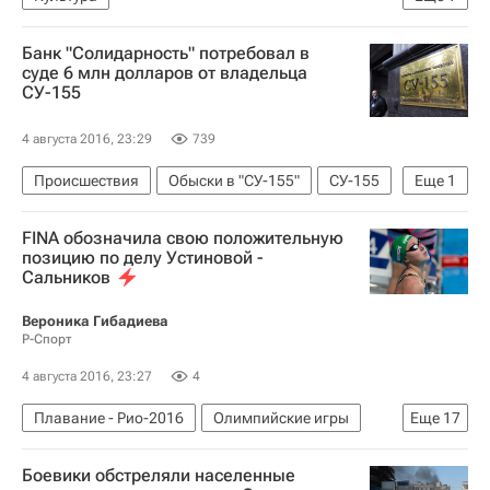
Большой драматический театр Товстоногова
Банк "Солидарность" потребовал в
суде 6 млн долларов от владельца
СУ-155
4 августа 2016, 23:29
739
Происшествия
Обыски в "СУ-155"
СУ-155
Еще
1
Россия
FINA обозначила свою положительную
позицию по делу Устиновой -
Сальников
Вероника Гибадиева
Р-Спорт
4 августа 2016, 23:27
4
Плавание - Рио-2016
Олимпийские игры
Еще
17
Спорт
Водные виды
Рио-2016
Боевики обстреляли населенные
Новости - Рио-2016