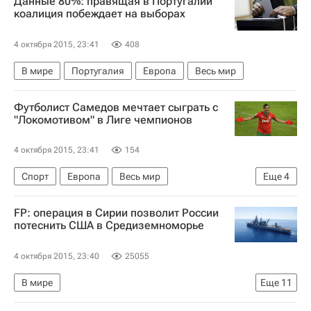
Данные 80%: правящая в Португалии
Приволжский ФО
Россия
коалиция побеждает на выборах
4 октября 2015, 23:41
408
В мире
Португалия
Европа
Весь мир
Футболист Самедов мечтает сыграть с
"Локомотивом" в Лиге чемпионов
4 октября 2015, 23:41
154
Спорт
Европа
Весь мир
Еще
4
Александр Самедов
ФК Амкар
FP: операция в Сирии позволит России
Локомотив (Москва)
Россия
потеснить США в Средиземноморье
4 октября 2015, 23:40
25055
В мире
Еще
11
Операция боевой авиации России в Сирии