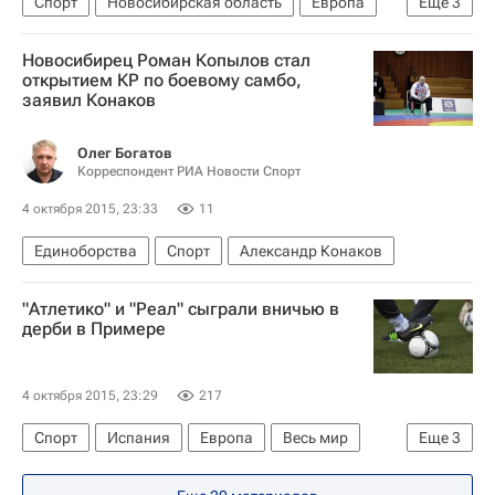
Спорт
Новосибирская область
Европа
Еще
3
Сибирский ФО
Весь мир
Россия
Новосибирец Роман Копылов стал
открытием КР по боевому самбо,
заявил Конаков
Олег Богатов
Корреспондент РИА Новости Спорт
4 октября 2015, 23:33
11
Единоборства
Спорт
Александр Конаков
"Атлетико" и "Реал" сыграли вничью в
дерби в Примере
4 октября 2015, 23:29
217
Спорт
Испания
Европа
Весь мир
Еще
3
Атлетико (Мадрид)
Реал Мадрид