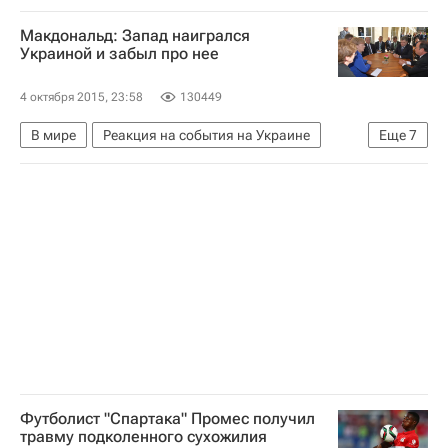
РПЛ 2026-2027 (Чемпионат России по футболу)
Макдональд: Запад наигрался
Спартак Москва
Квинси Промес
Украиной и забыл про нее
4 октября 2015, 23:58
130449
В мире
Реакция на события на Украине
Еще
7
Украина
Европа
Весь мир
Ангела Меркель
Франсуа Олланд
Петр Порошенко
Россия
Футболист "Спартака" Промес получил
травму подколенного сухожилия