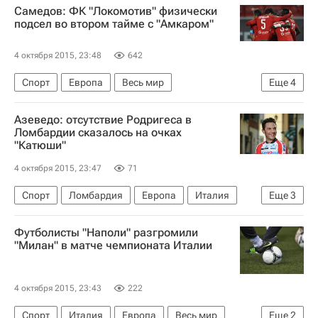
Самедов: ФК "Локомотив" физически
подсел во втором тайме с "Амкаром"
4 октября 2015, 23:48
642
Спорт
Европа
Весь мир
Еще
4
Александр Самедов
ФК Амкар
Азеведо: отсутствие Родригеса в
Локомотив (Москва)
Россия
Ломбардии сказалось на очках
"Катюши"
4 октября 2015, 23:47
71
Спорт
Ломбардия
Европа
Италия
Еще
3
Весь мир
Хоаким Родригес
Футболисты "Наполи" разгромили
Katusha-Alpecin (велокоманда)
"Милан" в матче чемпионата Италии
4 октября 2015, 23:43
222
Спорт
Италия
Европа
Весь мир
Еще
2