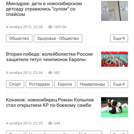
Минздрав: дети в новосибирском
США
Сирия
Средиземное море
детсаду отравились "супом" со
спайсом
Америка
Азия
Весь мир
Северная Америка
Европа
ВМФ РФ
4 октября 2015, 23:38
169136
Россия
Общество
Здоровье - Общество
Еще
9
Происшествия
Новосибирск
Вторая победа: волейболистки России
Новосибирская область
Весь мир
Европа
защитили титул чемпионок Европы
Сибирский ФО
Олег Салагай
4 октября 2015, 23:34
562
Министерство здравоохранения РФ (Минздрав России)
Спорт
Роттердам
Европа
Нидерланды
Еще
4
Россия
Южная Голландия
Весь мир
Конаков: новосибирец Роман Копылов
Женская сборная России по волейболу
стал открытием КР по боевому самбо
Чемпионат Европы по волейболу среди мужчин
4 октября 2015, 23:33
544