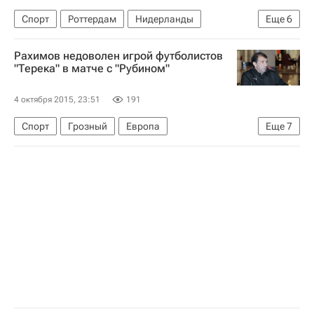
Спорт
Роттердам
Нидерланды
Еще
6
Южная Голландия
Весь мир
Европа
Рахимов недоволен игрой футболистов
Станислав Шевченко
"Терека" в матче с "Рубином"
Женская сборная России по волейболу
4 октября 2015, 23:51
191
Всероссийская федерация волейбола (ВФВ)
Спорт
Грозный
Европа
Еще
7
Северо-Кавказский ФО
Весь мир
Рашид Рахимов
Рубин
Чеченская республика (Чечня)
Россия
Ахмат