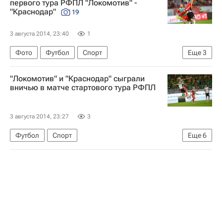
первого тура РФПЛ "Локомотив" -
"Краснодар"
19
3 августа 2014, 23:40
1
Фото
Футбол
Спорт
Еще
3
РПЛ 2026-2027 (Чемпионат России по футболу)
"Локомотив" и "Краснодар" сыграли
Локомотив (Москва)
Краснодар
вничью в матче стартового тура РФПЛ
3 августа 2014, 23:27
3
Футбол
Спорт
Еще
6
РПЛ 2026-2027 (Чемпионат России по футболу)
Локомотив (Москва)
Краснодар
Дмитрий Тарасов
Даме Н'Дойе
Андрей Дикань