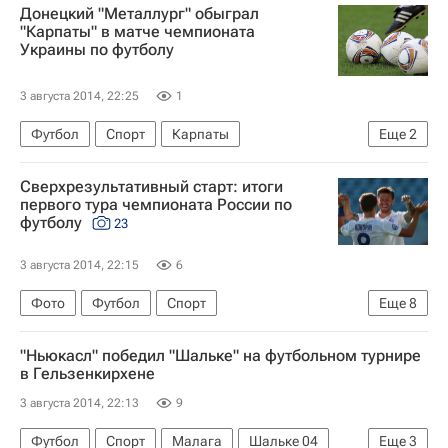
Донецкий "Металлург" обыграл
Уфа
Кубань
Динамо Москва
Ростов
"Карпаты" в матче чемпионата
Украины по футболу
Владислав Игнатьев
3 августа 2014, 22:25
1
Футбол
Спорт
Карпаты
Еще
2
Заря (Луганск)
Сверхрезультативный старт: итоги
Чемпионат Украины по футболу
первого тура чемпионата России по
футболу
23
3 августа 2014, 22:15
6
Фото
Футбол
Спорт
Еще
8
РПЛ 2026-2027 (Чемпионат России по футболу)
"Ньюкасл" победил "Шальке" на футбольном турнире
Спартак Москва
Динамо Москва
Рубин
в Гельзенкирхене
ПФК ЦСКА
Артём Дзюба
3 августа 2014, 22:13
9
Александр Кокорин
Сейду Думбия
Футбол
Спорт
Малага
Шальке 04
Еще
3