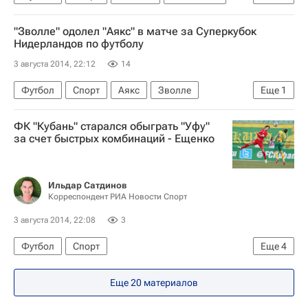
Ньюкасл Юнайтед
Реми Кабелла
"Зволле" одолел "Аякс" в матче за Суперкубок
Эмманюэль Ривьер
Нидерландов по футболу
3 августа 2014, 22:12
14
Футбол
Спорт
Аякс
Зволле
Еще
1
Стефан Нейланд
ФК "Кубань" старался обыграть "Уфу"
за счет быстрых комбинаций - Ещенко
Ильдар Сатдинов
Корреспондент РИА Новости Спорт
3 августа 2014, 22:08
3
Футбол
Спорт
Еще
4
РПЛ 2026-2027 (Чемпионат России по футболу)
Еще 20 материалов
Уфа
Кубань
Андрей Ещенко