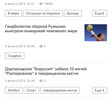
3 августа 2014, 22:51
70688
В мире
Ситуация на Украине
Донецк
Еще
6
Украина
Донецкая область
Весь мир
Гандболистки сборной Румынии
Европа
Юрий Луценко
выиграли юниорский чемпионат мира
Активная фаза спецоперации на Украине
3 августа 2014, 22:50
3
Гандбол
Дортмундская "Боруссия" забила 10 мячей
"Рапперсвилю" в товарищеском матче
3 августа 2014, 22:44
2
Футбол
Спорт
товарищеские матчи
Еще
4
Боруссия (Дортмунд)
Чиро Иммобиле
Генрих Мхитарян
Пьер-Эмерик Обамеянг