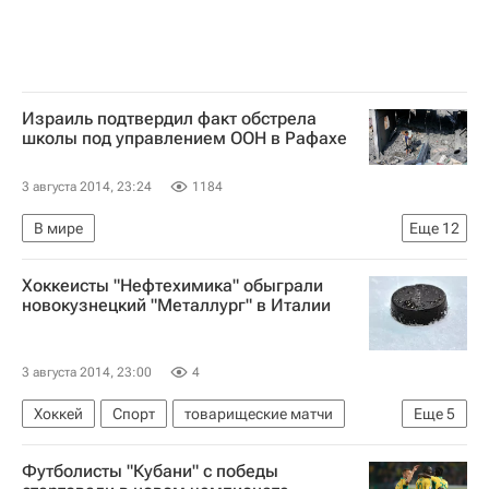
Израиль подтвердил факт обстрела
школы под управлением ООН в Рафахе
3 августа 2014, 23:24
1184
В мире
Еще
12
Обострение отношений между Израилем и Палестиной
Хоккеисты "Нефтехимика" обыграли
Израиль
США
Тель-Авив
Америка
новокузнецкий "Металлург" в Италии
Азия
Северная Америка
Весь мир
Дженнифер Псаки
ХАМАС
France-Presse
3 августа 2014, 23:00
4
Государственный департамент США
Хоккей
Спорт
товарищеские матчи
Еще
5
Металлург (Новокузнецк)
Нефтехимик
Футболисты "Кубани" с победы
Петр Хохряков
Глеб Клименко