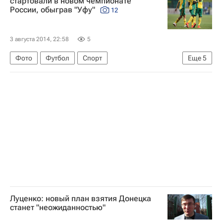
стартовали в новом чемпионате
России, обыграв "Уфу"
12
Максим Рыбин
3 августа 2014, 22:58
5
Фото
Футбол
Спорт
Еще
5
РПЛ 2026-2027 (Чемпионат России по футболу)
Уфа
Кубань
Ивелин Попов
Владислав Игнатьев
Луценко: новый план взятия Донецка
станет "неожиданностью"