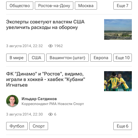
Общество
Ростов-на-Дону
Москва
Еще
7
Европа
Весь мир
Эксперты советуют властям США
Оренбургские авиалинии
увеличить расходы на оборону
Федеральное агентство по туризму (Ростуризм)
Ассоциация "Турпомощь"
3 августа 2014, 22:32
1962
Приостановка деятельности туроператора "Лабиринт"
В мире
США
Вашингтон (штат)
Европа
Еще
10
Россия
Ближний Восток
Америка
Африка
ФК "Динамо" и "Ростов", видимо,
Азия
Весь мир
Северная Америка
играли в хоккей - хавбек "Кубани"
Игнатьев
Барак Обама
Конгресс США
Министерство обороны США
Россия
Ильдар Сатдинов
Корреспондент РИА Новости Спорт
3 августа 2014, 22:30
6
Футбол
Спорт
Еще
6
РПЛ 2026-2027 (Чемпионат России по футболу)