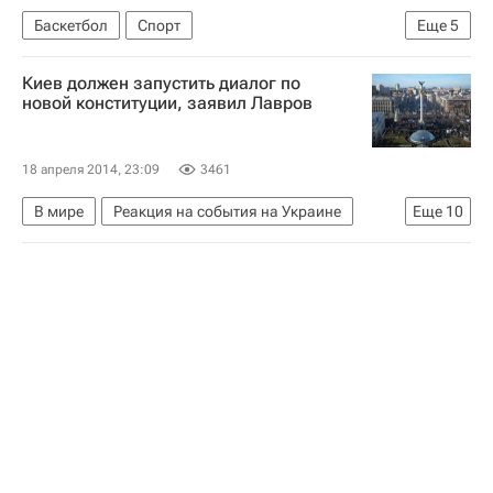
Баскетбол
Спорт
Еще
5
Серия до трех побед плей-офф мужской Евролиги, ПБК ЦСКА - "Панатинаикос"
Киев должен запустить диалог по
ЦСКА
Панатинаикос
Сонни Уимс
новой конституции, заявил Лавров
Евролига
18 апреля 2014, 23:09
3461
В мире
Реакция на события на Украине
Еще
10
Украина
США
Америка
Европа
Северная Америка
Весь мир
Джон Керри
Сергей Лавров
Министерство иностранных дел Российской Федерации (МИД РФ)
Россия