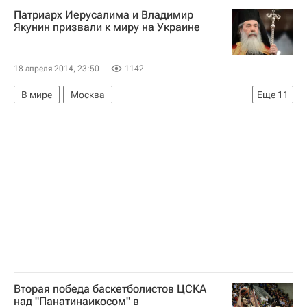
Патриарх Иерусалима и Владимир
Якунин призвали к миру на Украине
18 апреля 2014, 23:50
1142
В мире
Москва
Еще
11
Реакция на события на Украине
Украина
Израиль
Азия
Весь мир
Европа
Феофил III (Патриарх Иерусалимский)
Владимир Якунин
РЖД
Пасха
Россия
Вторая победа баскетболистов ЦСКА
над "Панатинаикосом" в