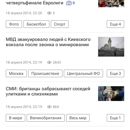
четвертьфинале Евролиги
9
18 апреля 2014, 23:20
5
Фото
Баскетбол
Спорт
Еще
4
Серия до трех побед плей-офф мужской Евролиги, ПБК ЦСКА - "Панатинаикос"
МВД эвакуировало людей с Киевского
ЦСКА
Панатинаикос
Евролига
вокзала после звонка о минировании
18 апреля 2014, 23:19
2643
Москва
Происшествия
Центральный ФО
Еще
3
Весь мир
Европа
Россия
СМИ: британцы забрасывают соседей
улитками и слизняками
18 апреля 2014, 23:19
864
В мире
Великобритания
Весь мир
Еще
1
Европа