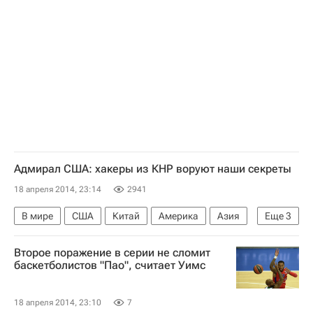
Адмирал США: хакеры из КНР воруют наши секреты
18 апреля 2014, 23:14
2941
В мире
США
Китай
Америка
Азия
Еще
3
Весь мир
Северная Америка
Второе поражение в серии не сломит
Министерство обороны США
баскетболистов "Пао", считает Уимс
18 апреля 2014, 23:10
7