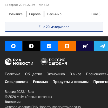
18 апреля 2014, 22:39
522
Политика
Европа
Весь мир
Еще
3
Владимир Путин
Дмитрий Песков
Россия
Еще 20 материалов
Политика
Общество
Экономика
В мире
Происшеств
Спецпроекты
Реклама
Продукты и сервисы
Пресс-ц
Версия 2023.1 Beta
© 2026 МИА «Россия сегодня»
Вакансии
Сетевое издание РИА Новости зарегистрировано