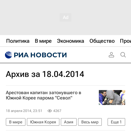
Политика
В мире
Экономика
Общество
Про
Архив за 18.04.2014
Арестован капитан затонувшего в
Южной Корее парома "Севол"
18 апреля 2014, 23:51
4267
В мире
Южная Корея
Азия
Весь мир
Еще
1
Крушение парома у берегов Южной Кореи