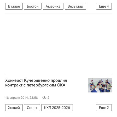
В мире
Бостон
Америка
Весь мир
Еще
4
Северная Америка
Массачусетс
США
Теракт в Бостоне (2013)
Хоккеист Кучерявенко продлил
контракт с петербургским СКА
18 апреля 2014, 22:58
2
Хоккей
Спорт
КХЛ 2025-2026
Еще
2
СКА (Санкт-Петербург)