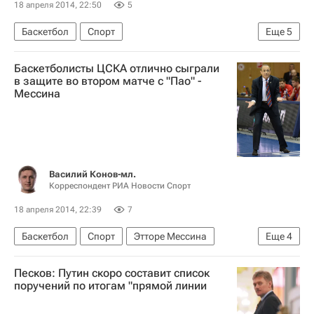
Дальневосточный ФО
Весь мир
Европа
18 апреля 2014, 22:50
5
Сибирский ФО
Владимир Пучков
Баскетбол
Спорт
Еще
5
Александр Дробышевский
Серия до трех побед плей-офф мужской Евролиги, ПБК ЦСКА - "Панатинаикос"
Баскетболисты ЦСКА отлично сыграли
МЧС России (Министерство РФ по делам гражданской обороны, чрезвычайным ситуациям и ликвидации последствий стихийных бедствий)
ЦСКА
Панатинаикос
Виталий Фридзон
в защите во втором матче с "Пао" -
Россия
Мессина
Евролига
Василий Конов-мл.
Корреспондент РИА Новости Спорт
18 апреля 2014, 22:39
7
Баскетбол
Спорт
Этторе Мессина
Еще
4
Серия до трех побед плей-офф мужской Евролиги, ПБК ЦСКА - "Панатинаикос"
Песков: Путин скоро составит список
ЦСКА
Панатинаикос
Евролига
поручений по итогам "прямой линии