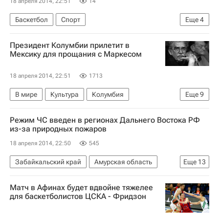
18 апреля 2014, 22:51
14
Баскетбол
Спорт
Еще
4
Серия до трех побед плей-офф мужской Евролиги, ПБК ЦСКА - "Панатинаикос"
Президент Колумбии прилетит в
ЦСКА
Панатинаикос
Евролига
Мексику для прощания с Маркесом
18 апреля 2014, 22:51
1713
В мире
Культура
Колумбия
Еще
9
Мехико (город)
Америка
Южная Америка
Режим ЧС введен в регионах Дальнего Востока РФ
Мексика
Северная Америка
Весь мир
из-за природных пожаров
Хуан Сантос
Габриэль Гарсиа Маркес
18 апреля 2014, 22:50
545
Нобелевская премия по литературе
Забайкальский край
Амурская область
Еще
13
Владивосток
Происшествия
Матч в Афинах будет вдвойне тяжелее
Еврейская автономная область
для баскетболистов ЦСКА - Фридзон
Хабаровский край
Приморский край