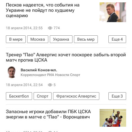
Песков надеется, что события на
Александр Кучерявенко
Украине не пойдут по худшему
сценарию
18 апреля 2014, 22:55
774
В мире
Москва
Украина
Весь мир
Еще
4
Европа
Дмитрий Песков
Тренер "Пао" Алвертис хочет поскорее забыть второй
Кабинет министров Украины
Россия
матч против ЦСКА
Василий Конов-мл.
Корреспондент РИА Новости Спорт
18 апреля 2014, 22:54
5
Баскетбол
Спорт
Фрагискос Алвертис
Еще
3
ЦСКА
Панатинаикос
Евролига
Запасные игроки добавили ПБК ЦСКА
энергии в матче с "Пао" - Воронцевич