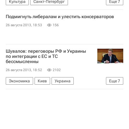
Культура
Санкт-Петербург
Еще
7
Театральный сезон 2012-2013
Европа
Подмигнуть либералам и улестить консерваторов
Северо-Западный ФО
Весь мир
26 августа 2013, 18:53
156
Ленинградский театр имени Ленсовета
Театральный сезон 2013–2014
Россия
Шувалов: переговоры РФ и Украины
по интеграции с ЕС и ТС
бессмысленны
26 августа 2013, 18:52
2102
Экономика
Киев
Украина
Еще
7
Московская область (Подмосковье)
Центральный ФО
Европа
Весь мир
Игорь Шувалов
Таможенный союз
Россия