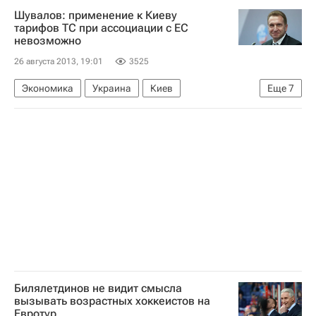
Шувалов: применение к Киеву
Отравление на стройплощадке в "Пулково"
тарифов ТС при ассоциации с ЕС
невозможно
Россия
26 августа 2013, 19:01
3525
Экономика
Украина
Киев
Еще
7
Московская область (Подмосковье)
Центральный ФО
Европа
Весь мир
Игорь Шувалов
Таможенный союз
Россия
Билялетдинов не видит смысла
вызывать возрастных хоккеистов на
Евротур