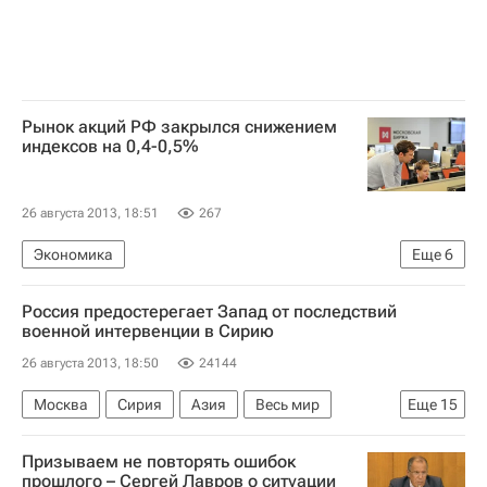
Рынок акций РФ закрылся снижением
индексов на 0,4-0,5%
26 августа 2013, 18:51
267
Экономика
Еще
6
Ситуация на мировых фондовых рынках в августе 2013 года
Россия предостерегает Запад от последствий
Европа
Весь мир
Московская биржа
военной интервенции в Сирию
Прайм
Россия
26 августа 2013, 18:50
24144
Москва
Сирия
Азия
Весь мир
Еще
15
Барак Обама
Джон Керри
Башар Асад
Призываем не повторять ошибок
Пан Ги Мун
Сергей Лавров
Чак Хейгел
прошлого – Сергей Лавров о ситуации