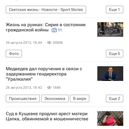
Кубок Латвийской железной дороги
Светская жизнь - Новости - Sport Stories
Еще
1
КХЛ 2025-2026
Лев (Прага)
Новости - Sport Stories
Локомотив (Ярославль)
Динамо (Минск)
Жизнь на руинах: Сирия в состоянии
Динамо (Рига)
СКА (Санкт-Петербург)
гражданской войны
11
Ак Барс
Илья Ежов
Петри Веханен
26 августа 2013, 18:44
30806
Кевин Даллмэн
Фото
Еще
5
Противостояние президентских сил и оппозиции в Сирии. Август 2013 года
Медведев дал поручения в связи с
Сирия
Азия
Весь мир
задержанием гендиректора
"Уралкалия"
Расследование химатак в Сирии в 2013 году
26 августа 2013, 18:42
1686
Происшествия
Экономика
В мире
Еще
2
Уралкалий
Суд в Кущевке продлил арест матери
Задержание гендиректора "Уралкалия" в Минске
Цапка, обвиняемой в мошенничестве