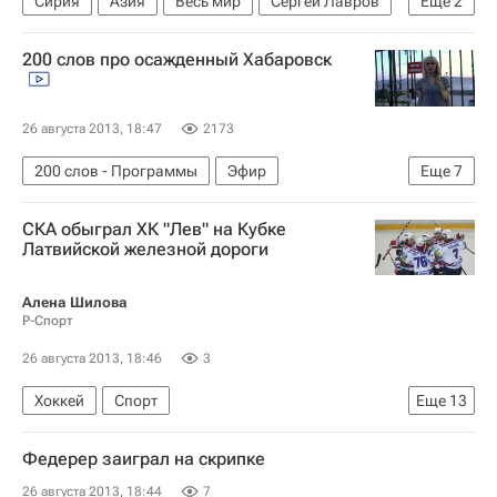
Сирия
Азия
Весь мир
Сергей Лавров
Еще
2
Министерство иностранных дел Российской Федерации (МИД РФ)
200 слов про осажденный Хабаровск
Расследование химатак в Сирии в 2013 году
26 августа 2013, 18:47
2173
200 слов - Программы
Эфир
Еще
7
Паводок на Дальнем Востоке-2013
СКА обыграл ХК "Лев" на Кубке
Хабаровск
Европа
Хабаровский край
Латвийской железной дороги
Дальневосточный ФО
Весь мир
Россия
Алена Шилова
Р-Спорт
26 августа 2013, 18:46
3
Хоккей
Спорт
Еще
13
Мультимедийный спортивный пакет
Федерер заиграл на скрипке
Вацлав Сикора
26 августа 2013, 18:44
7