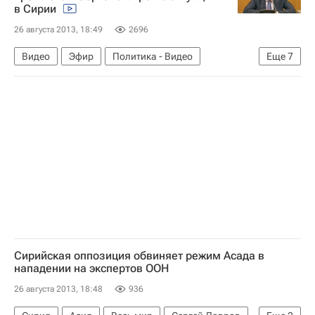
в Сирии
Форин-офис
Правительство Сирии
26 августа 2013, 18:49
2696
МИД Сирии
G8
Совет Безопасности ООН
Министерство иностранных дел Российской Федерации (МИД РФ)
Видео
Эфир
Политика - Видео
Еще
7
Саммит G8
Политика
Сирия
Азия
Весь мир
Реакция мирового сообщества на события в Сирии. Август 2013 года
Пан Ги Мун
Сергей Лавров
Расследование химатак в Сирии в 2013 году
Расследование химатак в Сирии в 2013 году
Сирийская оппозиция обвиняет режим Асада в
нападении на экспертов ООН
26 августа 2013, 18:48
936