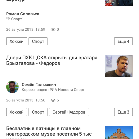
Роман Соловьев
"Р-Спорт"
26 августа 2013, 18:59
0
Хоккей
Спорт
Еще
4
Мультимедийный спортивный пакет
Двери ПХК ЦСКА открыты для вратаря
Зинэтула Билялетдинов
Брызгалова - Федоров
Зимние Олимпийские игры 2014
Еврохоккейтур
Семён Галькевич
Корреспондент РИА Новости Спорт
26 августа 2013, 18:56
5
Хоккей
Спорт
Сергей Федоров
Еще
3
КХЛ 2025-2026
ЦСКА
Илья Брызгалов
Бесплатные пятницы в главном
новгородском музее посетили 5 тыс