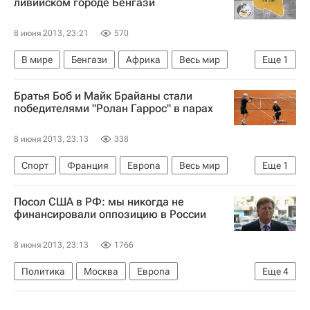
ливийском городе Бенгази
8 июня 2013, 23:21
570
В мире
Бенгази
Африка
Весь мир
Еще
1
Ливия
Братья Боб и Майк Брайаны стали
победителями "Ролан Гаррос" в парах
8 июня 2013, 23:13
338
Спорт
Франция
Европа
Весь мир
Еще
1
Ролан Гаррос
Посол США в РФ: мы никогда не
финансировали оппозицию в России
8 июня 2013, 23:13
1766
Политика
Москва
Европа
Еще
4
Центральный ФО
Весь мир