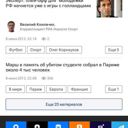
Эксперт: плей-офф для "молодежки"
РФ начнется уже с игры с голландцами
Василий Конов-мл.
Корреспондент РИА Новости Спорт
8 июня 2013, 22:18
2
Футбол
Спорт
Олег Корнаухов
Еще
5
Николай Писарев
Марш в память об убитом студенте собрал в Париже
Чемпионат Европы (до 21 года)
около 4 тыс человек
Нидерланды (до 21 года)
Россия (до 21 года)
8 июня 2013, 22:08
356
Испания (до 21 года)
В мире
Париж
Европа
Франция
Еще
1
Весь мир
Еще 20 материалов