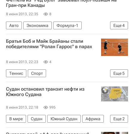
Николай Цискаридзе
Большой театр
Гран-при Канады
Расторжение ГАБТ контракта с Цискаридзе
8 июня 2013, 22:35
8
Россия
Авто
Экономика
Формула-1
Еще
4
Дженсон Баттон
Льюис Хэмилтон
Братья Боб и Майк Брайаны стали
Себастьян Феттель
Валттери Боттас
победителями "Ролан Гаррос" в парах
8 июня 2013, 22:23
4
Теннис
Спорт
Еще
5
Открытый чемпионат Франции по теннису прошел с 26 мая по 9 июня
Судан остановил транзит нефти из
Майк Брайан
Боб Брайан
Николя Маю
Южного Судана
Микаэль Льодра
8 июня 2013, 22:18
995
В мире
Судан
Южный Судан
Африка
Еще
2
Весь мир
Омар аль-Башир