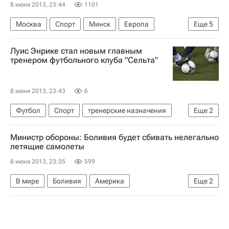
8 июня 2013, 23:44
1101
Москва
Спорт
Минск
Европа
Еще
5
Белоруссия
Весь мир
Сергей Кузьмин
Луис Энрике стал новым главным
Олимпийские игры
Россия
тренером футбольного клуба "Сельта"
8 июня 2013, 23:43
6
Футбол
Спорт
тренерские назначения
Еще
2
Луис Энрике
Сельта
Министр обороны: Боливия будет сбивать нелегально
летящие самолеты
8 июня 2013, 23:35
599
В мире
Боливия
Америка
Еще
2
Южная Америка
Весь мир