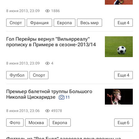
8 июня 2013, 23:09
1886
Спорт
Франция
Европа
Весь мир
Еще
4
Серена Уильямс
Рафаэль Надаль
Гол Перейры вернул "Вильярреалу"
Ролан Гаррос
Мария Шарапова
прописку в Примере в сезоне-2013/14
8 июня 2013, 23:09
4
Футбол
Спорт
Еще
4
Чемпионат Испании по футболу
Альмерия
Премьер балетной труппы Большого
Вильярреал
Хонатан Перейра
Николай Цискаридзе
11
8 июня 2013, 23:06
49378
Фото
Москва
Европа
Еще
6
Центральный ФО
Весь мир
Феттель из "Ред Булл" завоевал поул-позишн на