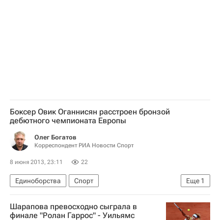
Майкл Макфол
Россия
Боксер Овик Оганнисян расстроен бронзой
дебютного чемпионата Европы
Олег Богатов
Корреспондент РИА Новости Спорт
8 июня 2013, 23:11
22
Единоборства
Спорт
Еще
1
Чемпионат Европы по боксу
Шарапова превосходно сыграла в
финале "Ролан Гаррос" - Уильямс