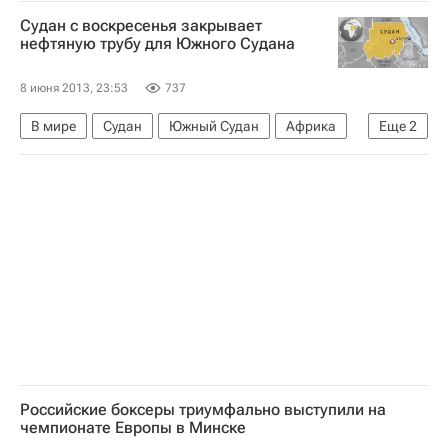
Мировая лига
Россия
Судан с воскресенья закрывает
нефтяную трубу для Южного Судана
8 июня 2013, 23:53
737
В мире
Судан
Южный Судан
Африка
Еще
2
Весь мир
Омар аль-Башир
Российские боксеры триумфально выступили на
чемпионате Европы в Минске