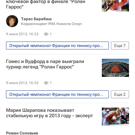
ключевой фактор в финале "Ролан
Гаррос"
Шамиль Тарпищев
Елена Веснина
Екатерина Макарова
Тарас Барабаш
Корреспондент РИА Новости Спорт
9 июня 2013, 16:53
1
Открытый чемпионат Франции по теннису прошел с 26 мая по 9 июня
Еще
7
Теннис
Спорт
Гомес и Вудфорд в паре выиграли
Мультимедийный спортивный пакет
турнир легенд "Ролан Гаррос"
Шамиль Тарпищев
Рафаэль Надаль
Давид Феррер
Новак Джокович
9 июня 2013, 16:52
7
Открытый чемпионат Франции по теннису прошел с 26 мая по 9 июня
Еще
2
Теннис
Спорт
Мария Шарапова показывает
стабильную игру в 2013 году - эксперт
Роман Соловьев