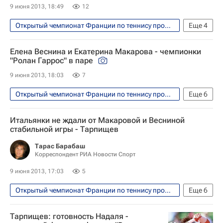
9 июня 2013, 18:49
12
Открытый чемпионат Франции по теннису прошел с 26 мая по 9 июня
Еще
4
Теннис
Спорт
Елена Веснина
Елена Веснина и Екатерина Макарова - чемпионки
Екатерина Макарова
"Ролан Гаррос" в паре
9 июня 2013, 18:03
7
Открытый чемпионат Франции по теннису прошел с 26 мая по 9 июня
Еще
6
Фото
Теннис
Спорт
Итальянки не ждали от Макаровой и Весниной
Елена Веснина
Роберта Винчи
стабильной игры - Тарпищев
Екатерина Макарова
Тарас Барабаш
Корреспондент РИА Новости Спорт
9 июня 2013, 17:03
5
Открытый чемпионат Франции по теннису прошел с 26 мая по 9 июня
Еще
6
Теннис
Спорт
Тарпищев: готовность Надаля -
Мультимедийный спортивный пакет