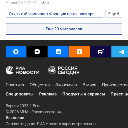
9 июня 2013, 00:59
3
Открытый чемпионат Франции по теннису прошел с 26 мая по 9 июня
Еще
6
Теннис
Спорт
Майк Брайан
Еще
20
материалов
Боб Брайан
Николя Маю
Микаэль Льодра
Политика
Общество
Экономика
В мире
Происшеств
Спецпроекты
Реклама
Продукты и сервисы
Пресс-ц
Версия 2023.1 Beta
© 2026 МИА «Россия сегодня»
Вакансии
Сетевое издание РИА Новости зарегистрировано