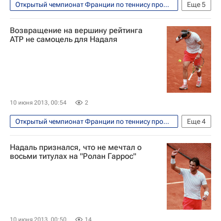
Открытый чемпионат Франции по теннису прошел с 26 мая по 9 июня
Еще
5
Теннис
Спорт
Возвращение на вершину рейтинга
Мультимедийный спортивный пакет
ATP не самоцель для Надаля
Шамиль Тарпищев
Мария Шарапова
10 июня 2013, 00:54
2
Открытый чемпионат Франции по теннису прошел с 26 мая по 9 июня
Еще
4
Теннис
Спорт
Рафаэль Надаль
Надаль признался, что не мечтал о
Давид Феррер
восьми титулах на "Ролан Гаррос"
10 июня 2013, 00:50
14