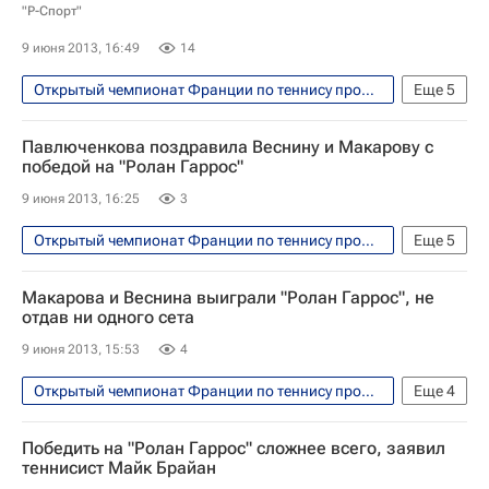
"Р-Спорт"
9 июня 2013, 16:49
14
Открытый чемпионат Франции по теннису прошел с 26 мая по 9 июня
Еще
5
Теннис
Спорт
Павлюченкова поздравила Веснину и Макарову с
Андрей Ольховский
Серена Уильямс
победой на "Ролан Гаррос"
Мария Шарапова
9 июня 2013, 16:25
3
Открытый чемпионат Франции по теннису прошел с 26 мая по 9 июня
Еще
5
Теннис
Спорт
Елена Веснина
Макарова и Веснина выиграли "Ролан Гаррос", не
Анастасия Павлюченкова
отдав ни одного сета
Екатерина Макарова
9 июня 2013, 15:53
4
Открытый чемпионат Франции по теннису прошел с 26 мая по 9 июня
Еще
4
Теннис
Спорт
Елена Веснина
Победить на "Ролан Гаррос" сложнее всего, заявил
Екатерина Макарова
теннисист Майк Брайан