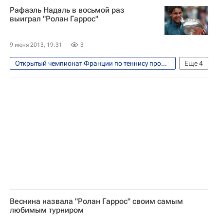
Рафаэль Надаль в восьмой раз
Рафаэль Надаль
Давид Феррер
выиграл "Ролан Гаррос"
9 июня 2013, 19:31
3
Открытый чемпионат Франции по теннису прошел с 26 мая по 9 июня
Еще
4
Теннис
Спорт
Рафаэль Надаль
Давид Феррер
Веснина назвала "Ролан Гаррос" своим самым
любимым турниром