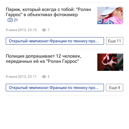
Теннис
Спорт
Рафаэль Надаль
Париж, который всегда с тобой: "Ролан
Гаррос" в объективах фотокамер
21
9 июня 2013, 23:15
7
Открытый чемпионат Франции по теннису прошел с 26 мая по 9 июня
Еще
11
Фото
Теннис
Спорт
Полиция допрашивает 12 человек,
Светлана Кузнецова
Рафаэль Надаль
переданных ей на "Ролан Гаррос"
Серена Уильямс
Томми Хаас
Михаил Южный
Мария Шарапова
9 июня 2013, 23:11
3
Виктория Азаренко
Новак Джокович
Открытый чемпионат Франции по теннису прошел с 26 мая по 9 июня
Еще
4
Теннис
Спорт
Рафаэль Надаль
Давид Феррер