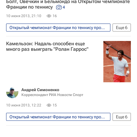
Болт, Овечкин и Бельмондо на Открытом чемпионате
Франции по теннису
4
10 июня 2013, 21:10
16
Открытый чемпионат Франции по теннису прошел с 26 мая по 9 июня
Еще
6
Фото
Теннис
Спорт
Камельзон: Надаль способен еще
Рафаэль Надаль
Усэйн Болт
много раз выиграть "Ролан Гаррос"
Мария Шарапова
Андрей Симоненко
Корреспондент РИА Новости Спорт
10 июня 2013, 12:22
15
Открытый чемпионат Франции по теннису прошел с 26 мая по 9 июня
Еще
6
Теннис
Спорт
Владимир Камельзон
Рафаэль Надаль