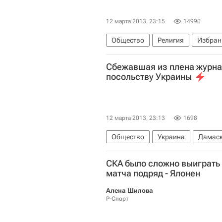
12 марта 2013, 23:15
14990
Общество
Религия
Избран
Весь мир
Выборы Папы Римск
Сбежавшая из плена журна
посольству Украины
12 марта 2013, 23:13
1698
Общество
Украина
Дамаск
МИД Сирии
СКА было сложно выиграть 
матча подряд - Ялонен
Алена Шилова
Р-Спорт