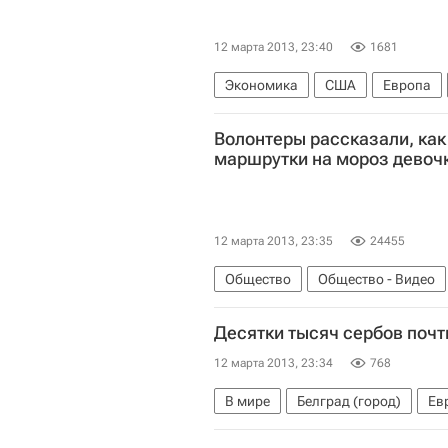
12 марта 2013, 23:40
1681
Экономика
США
Европа
Владимир Путин
Сергей Игнат
Волонтеры рассказали, ка
Федеральная служба по финансо
маршрутки на мороз девоч
Внесение кандидатуры Набиуллин
12 марта 2013, 23:35
24455
Общество
Общество - Видео
Центральный ФО
Весь мир
Десятки тысяч сербов поч
Поисковый отряд "Лиза Алерт"
12 марта 2013, 23:34
768
Россия
В мире
Белград (город)
Ев
Слободан Милошевич
Зоран 