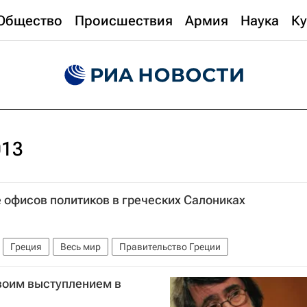
Общество
Происшествия
Армия
Наука
Ку
013
 офисов политиков в греческих Салониках
Греция
Весь мир
Правительство Греции
воим выступлением в