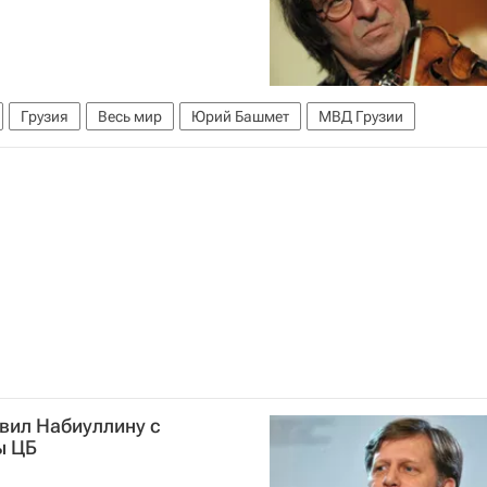
Грузия
Весь мир
Юрий Башмет
МВД Грузии
вил Набиуллину с
ы ЦБ