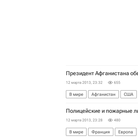
Президент Афганистана об
12 марта 2013, 23:32
655
В мире
Афганистан
США
Хамид Карзай
Талибан
Пр
Полицейские и пожарные л
Правительство США
12 марта 2013, 23:28
480
В мире
Франция
Европа