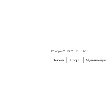
12 марта 2013, 23:11
6
Хоккей
Спорт
Мультимедий
КХЛ 2025-2026
Северсталь