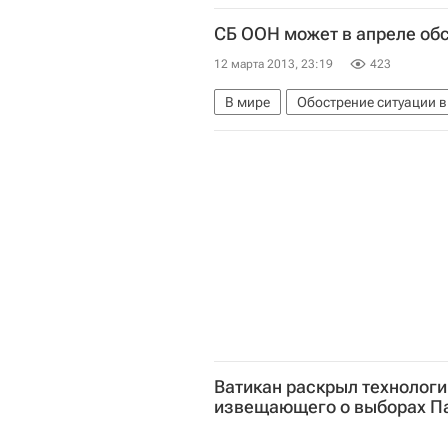
СБ ООН может в апреле обс
12 марта 2013, 23:19
423
В мире
Обострение ситуации 
Весь мир
Лоран Фабиус
МИ
Совет Безопасности ООН
ООН
Ватикан раскрыл технологи
извещающего о выборах П