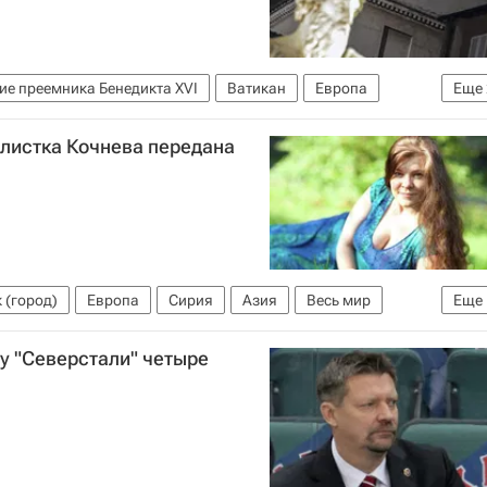
ие преемника Бенедикта XVI
Ватикан
Европа
Еще
ого
листка Кочнева передана
 (город)
Европа
Сирия
Азия
Весь мир
Еще
у "Северстали" четыре