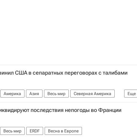
винил США в сепаратных переговорах с талибами
Америка
Азия
Весь мир
Северная Америка
Еще
авительство Афганистана
Министерство обороны США
иквидируют последствия непогоды во Франции
Весь мир
ERDF
Весна в Европе