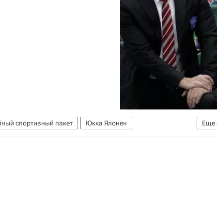
ный спортивный пакет
Юкка Ялонен
Еще
Питерский СКА без проблем выиграл серию до 4-х побед у череповецкой "Северстали" в 1/4 финала плей-офф КХЛ
СКА (Санкт-Петербург)