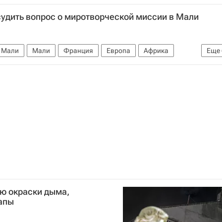
удить вопрос о миротворческой миссии в Мали
в Мали
Мали
Франция
Европа
Африка
Еще
Д Франции‎
Парламент Франции
ю окраски дыма,
апы