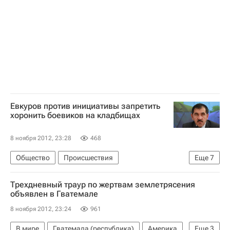
Товарищеский матч между сборными России и США по футболу завершился вничью
США
Сборная России по футболу
Евкуров против инициативы запретить
хоронить боевиков на кладбищах
8 ноября 2012, 23:28
468
Общество
Происшествия
Еще
7
Республика Ингушетия
Трехдневный траур по жертвам землетрясения
Северо-Кавказский ФО
Весь мир
Европа
объявлен в Гватемале
Юнус-Бек Евкуров
8 ноября 2012, 23:24
961
Национальный антитеррористический комитет РФ
В мире
Гватемала (республика)
Америка
Еще
3