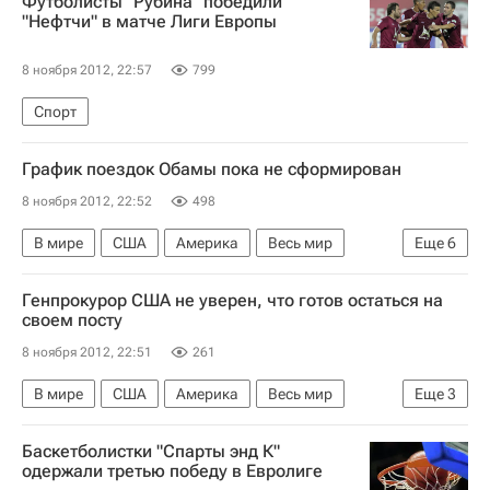
Футболисты "Рубина" победили
Ливерпуль
Ласина Траоре
Самюэль Это’о
"Нефтчи" в матче Лиги Европы
Джо Коул
Джейми Каррагер
8 ноября 2012, 22:57
799
Спорт
График поездок Обамы пока не сформирован
8 ноября 2012, 22:52
498
В мире
США
Америка
Весь мир
Еще
6
Северная Америка
Виктория Нуланд
Генпрокурор США не уверен, что готов остаться на
Майкл Макфол
Барак Обама
своем посту
Государственный департамент США
8 ноября 2012, 22:51
261
Правительство США
В мире
США
Америка
Весь мир
Еще
3
Северная Америка
Барак Обама
Баскетболистки "Спарты энд К"
Президентские выборы в США (2012)
одержали третью победу в Евролиге