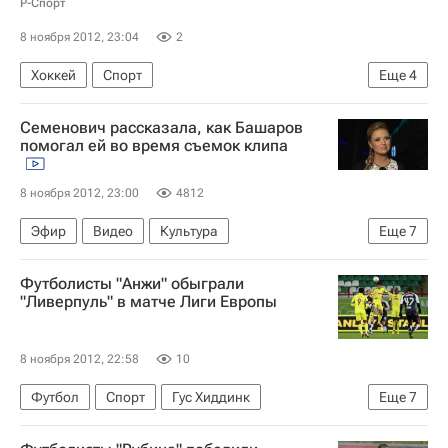
Р-Спорт
8 ноября 2012, 23:04
2
Хоккей
Спорт
Еще
4
Мультимедийный спортивный пакет
Семенович рассказала, как Башаров
Петри Матикайнен
КХЛ 2025-2026
помогал ей во время съемок клипа
Авангард
8 ноября 2012, 23:00
4812
Эфир
Видео
Культура
Еще
7
Культура - Видео
Москва
Весь мир
Футболисты "Анжи" обыграли
Центральный ФО
Европа
"Ливерпуль" в матче Лиги Европы
Анна Семенович
Россия
8 ноября 2012, 22:58
10
Футбол
Спорт
Гус Хиддинк
Еще
7
Лига Европы УЕФА 2026-2027
Анжи