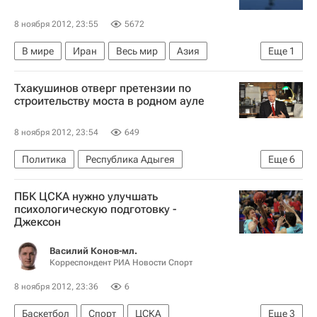
8 ноября 2012, 23:55
5672
В мире
Иран
Весь мир
Азия
Еще
1
Министерство обороны США
Тхакушинов отверг претензии по
строительству моста в родном ауле
8 ноября 2012, 23:54
649
Политика
Республика Адыгея
Еще
6
Краснодарский край
Весь мир
ПБК ЦСКА нужно улучшать
Южный ФО
Европа
Аслан Тхакушинов
психологическую подготовку -
Джексон
Россия
Василий Конов-мл.
Корреспондент РИА Новости Спорт
8 ноября 2012, 23:36
6
Баскетбол
Спорт
ЦСКА
Еще
3