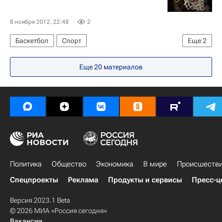
8 ноября 2012, 22:48
2
Баскетбол
Спорт
Еще
2
Евролига FIBA (женщины)
Спарта энд К
Еще 20 материалов
Политика
Общество
Экономика
В мире
Происшеств
Спецпроекты
Реклама
Продукты и сервисы
Пресс-ц
Версия 2023.1 Beta
© 2026 МИА «Россия сегодня»
Вакансии