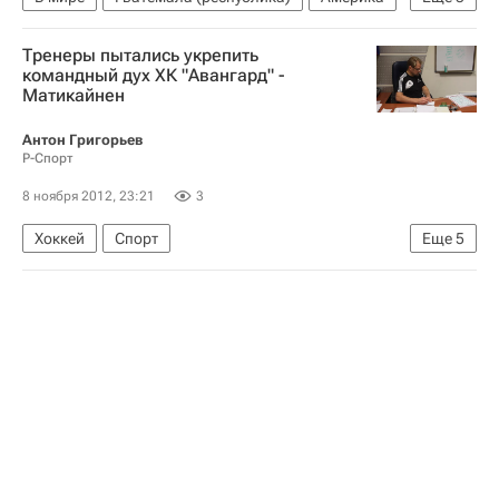
Россия
Весь мир
Северная Америка
Тренеры пытались укрепить
Отто Перес Молина
командный дух ХК "Авангард" -
Матикайнен
Антон Григорьев
Р-Спорт
8 ноября 2012, 23:21
3
Хоккей
Спорт
Еще
5
Мультимедийный спортивный пакет
Петри Матикайнен
КХЛ 2025-2026
Авангард
Александр Фролов