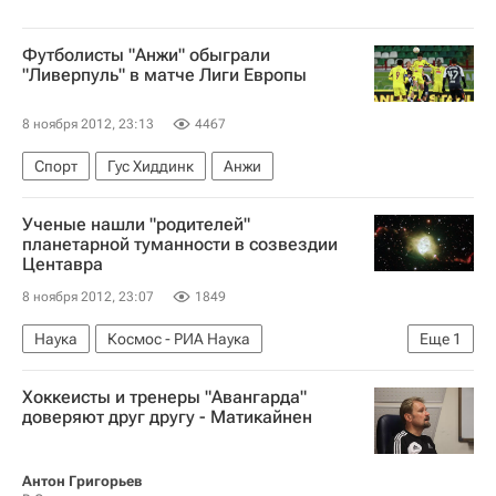
Футболисты "Анжи" обыграли
"Ливерпуль" в матче Лиги Европы
8 ноября 2012, 23:13
4467
Спорт
Гус Хиддинк
Анжи
Ученые нашли "родителей"
планетарной туманности в созвездии
Центавра
8 ноября 2012, 23:07
1849
Наука
Космос - РИА Наука
Еще
1
Европейская южная обсерватория
Хоккеисты и тренеры "Авангарда"
доверяют друг другу - Матикайнен
Антон Григорьев