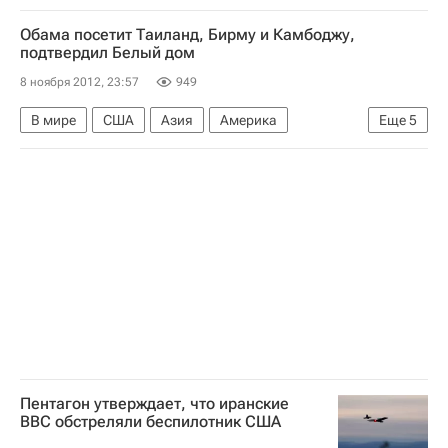
Лига Европы УЕФА 2026-2027
Анжи
Обама посетит Таиланд, Бирму и Камбоджу,
Ливерпуль
подтвердил Белый дом
8 ноября 2012, 23:57
949
В мире
США
Азия
Америка
Еще
5
Весь мир
Северная Америка
Барак Обама
Правительство США
Президентские выборы в США (2012)
Пентагон утверждает, что иранские
ВВС обстреляли беспилотник США