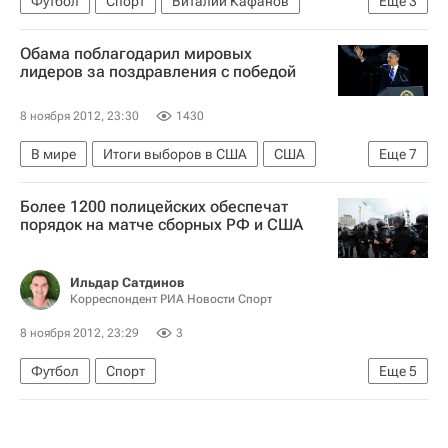
Футбол
Спорт
Виталий Кафанов
Еще
3
Лига Европы УЕФА 2026-2027
Рубин
Обама поблагодарил мировых
Нефтчи (Баку)
лидеров за поздравления с победой
8 ноября 2012, 23:30
1430
В мире
Итоги выборов в США
США
Еще
7
Америка
Весь мир
Северная Америка
Более 1200 полицейских обеспечат
Барак Обама
Республиканская партия США
порядок на матче сборных РФ и США
Правительство США
Президентские выборы в США (2012)
Ильдар Сатдинов
Корреспондент РИА Новости Спорт
8 ноября 2012, 23:29
3
Футбол
Спорт
Еще
5
Мультимедийный спортивный пакет
товарищеские матчи