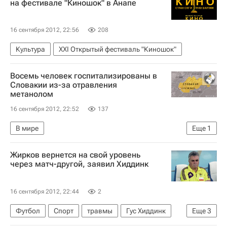
на фестивале "Киношок" в Анапе
16 сентября 2012, 22:56
208
Культура
XXI Открытый фестиваль "Киношок"
Восемь человек госпитализированы в
Словакии из-за отравления
метанолом
16 сентября 2012, 22:52
137
В мире
Еще
1
Запрет на продажу крепкого алкоголя в Чехии
Жирков вернется на свой уровень
через матч-другой, заявил Хиддинк
16 сентября 2012, 22:44
2
Футбол
Спорт
травмы
Гус Хиддинк
Еще
3
РПЛ 2026-2027 (Чемпионат России по футболу)