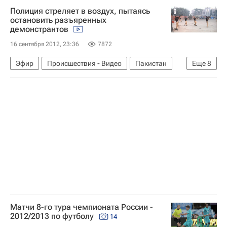
Полиция стреляет в воздух, пытаясь
остановить разъяренных
демонстрантов
16 сентября 2012, 23:36
7872
Эфир
Происшествия - Видео
Пакистан
Еще
8
Карачи
Стендовая стрельба
Полиция
Кино
Акции протеста против фильма "Невиновность мусульман"
Реакция в исламском мире на фильм "Невиновность мусульман"
Реакция в мире на фильм "Невиновность мусульман"
Видео
Матчи 8-го тура чемпионата России -
2012/2013 по футболу
14