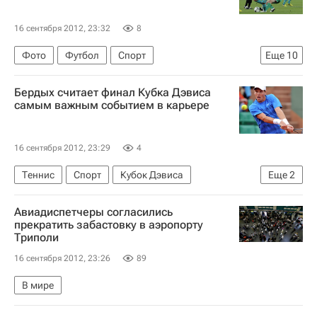
16 сентября 2012, 23:32
8
Фото
Футбол
Спорт
Еще
10
РПЛ 2026-2027 (Чемпионат России по футболу)
Бердых считает финал Кубка Дэвиса
Спартак Москва
Кубань
Динамо Москва
самым важным событием в карьере
Локомотив (Москва)
Рубин
Зенит
Ахмат
Ростов
Краснодар
16 сентября 2012, 23:29
4
Теннис
Спорт
Кубок Дэвиса
Еще
2
Сборная Чехии по теннису
Томаш Бердых
Авиадиспетчеры согласились
прекратить забастовку в аэропорту
Триполи
16 сентября 2012, 23:26
89
В мире