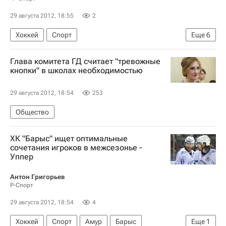
29 августа 2012, 18:55
2
Хоккей
Спорт
Еще
6
Кубок мэра Москвы по хоккею
Витязь
Глава комитета ГД считает "тревожные
ЦСКА
Денис Паршин
Янис Спруктс
кнопки" в школах необходимостью
Илья Зубов
29 августа 2012, 18:54
253
Общество
ХК "Барыс" ищет оптимальные
сочетания игроков в межсезонье -
Уппер
Антон Григорьев
Р-Спорт
29 августа 2012, 18:54
4
Хоккей
Спорт
Амур
Барыс
Еще
1