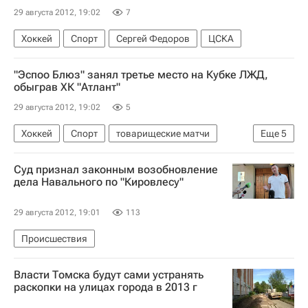
29 августа 2012, 19:02
7
Хоккей
Спорт
Сергей Федоров
ЦСКА
"Эспоо Блюз" занял третье место на Кубке ЛЖД,
обыграв ХК "Атлант"
29 августа 2012, 19:02
5
Хоккей
Спорт
товарищеские матчи
Еще
5
Кубок Латвийской железной дороги
Суд признал законным возобновление
Эспоо Блюз
Атлант
Никита Точицкий
дела Навального по "Кировлесу"
Алексей Михнов
29 августа 2012, 19:01
113
Происшествия
Власти Томска будут сами устранять
раскопки на улицах города в 2013 г