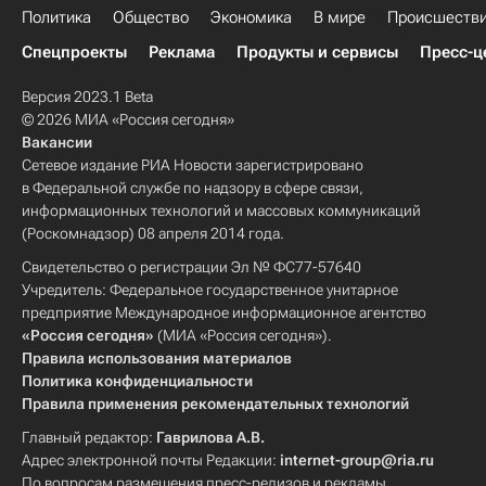
Политика
Общество
Экономика
В мире
Происшеств
Спецпроекты
Реклама
Продукты и сервисы
Пресс-ц
Версия 2023.1 Beta
© 2026 МИА «Россия сегодня»
Вакансии
Сетевое издание РИА Новости зарегистрировано
в Федеральной службе по надзору в сфере связи,
информационных технологий и массовых коммуникаций
(Роскомнадзор) 08 апреля 2014 года.
Свидетельство о регистрации Эл № ФС77-57640
Учредитель: Федеральное государственное унитарное
предприятие Международное информационное агентство
«Россия сегодня»
(МИА «Россия сегодня»).
Правила использования материалов
Политика конфиденциальности
Правила применения рекомендательных технологий
Главный редактор:
Гаврилова А.В.
Адрес электронной почты Редакции:
internet-group@ria.ru
По вопросам размещения пресс-релизов и рекламы