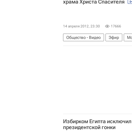
храма Христа Спасителя
14 апреля 2012, 23:30
17666
Общество - Видео
Эфир
Мо
Пасха
Празднование Пасхи в 
Россия
Религия
Праздник
Избирком Египта исключил 
президентской гонки