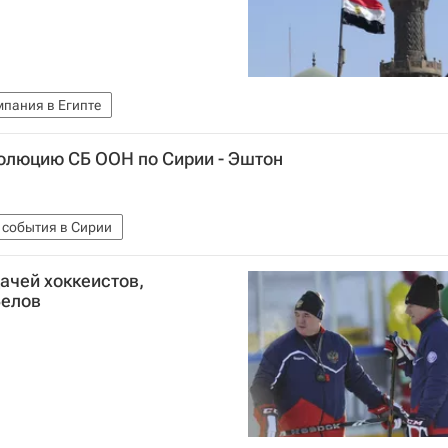
пания в Египте
золюцию CБ ООН по Сирии - Эштон
 события в Сирии
ачей хоккеистов,
Белов