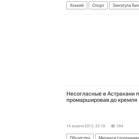
Хоккей
Спорт
Зинэтула Би
Сборная России принимает участи
Чемпионат мира по хоккею
Ев
Сборная России по хоккею с шай
Андрей Зубарев
Евгений Скач
Несогласные в Астрахани 
промаршировав до кремля
14 апреля 2012, 23:18
284
Общество
Митинги сторонник