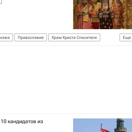
сква
Православие
Храм Христа Спасителя
Еще
2012 году
Видео
Русская православная церковь
и
10 кандидатов из