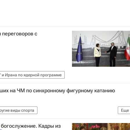
 переговоров с
" и Ирана по ядерной программе
чших на ЧМ по синхронному фигурному катанию
ругие виды спорта
Еще
фигурному катанию
 богослужение. Кадры из