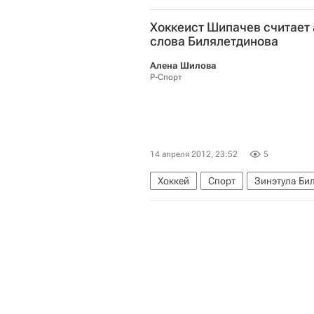
Хоккеист Шипачев считает
слова Билялетдинова
Алена Шилова
Р-Спорт
14 апреля 2012, 23:52
5
Хоккей
Спорт
Зинэтула Би
Сборная России принимает участи
Чемпионат мира по хоккею
Ев
Сборная России по хоккею с шай