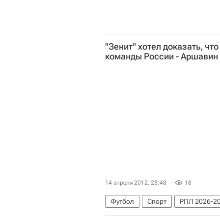
"Зенит" хотел доказать, что
команды России - Аршавин
14 апреля 2012, 23:48
18
Футбол
Спорт
РПЛ 2026-20
Пётр Быстров
Игорь Акинфеев