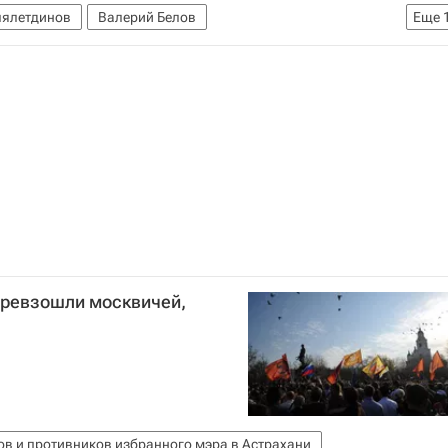
лялетдинов
Валерий Белов
Еще
е в "Еврохоккейчеллендже" в Германии, России и Латвии
ропейский хоккейный вызов
бой
Денис Абдуллин
Михаил Варнаков
ков
Илья Зубов
Яков Рылов
Роман Людучин
превзошли москвичей,
ов и противников избранного мэра в Астрахани