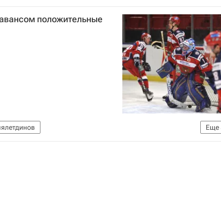
 авансом положительные
лялетдинов
Еще
е в "Еврохоккейчеллендже" в Германии, России и Латвии
ропейский хоккейный вызов
бой
Вадим Шипачев