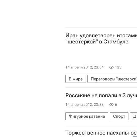
Иран удовлетворен итогами
"шестеркой" в Стамбуле
14 апреля 2012, 23:34
135
В мире
Переговоры "шестерки
Россияне не попали в 3 лу
14 апреля 2012, 23:33
6
Фигурное катание
Спорт
Д
Чемпионат мира по синхронному 
Торжественное пасхальное