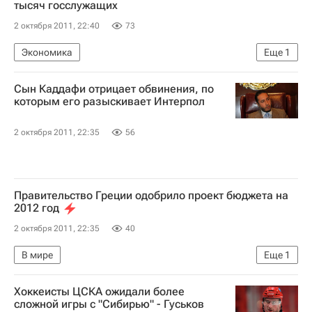
тысяч госслужащих
2 октября 2011, 22:40
73
Экономика
Еще
1
Меры, принимаемые Грецией для получения финподдержки ЕС
Сын Каддафи отрицает обвинения, по
которым его разыскивает Интерпол
2 октября 2011, 22:35
56
Правительство Греции одобрило проект бюджета на
2012 год
2 октября 2011, 22:35
40
В мире
Еще
1
Меры, принимаемые Грецией для получения финподдержки ЕС
Хоккеисты ЦСКА ожидали более
сложной игры с "Сибирью" - Гуськов