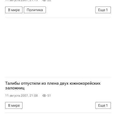
11 августа 2007, 21:19
22
В мире
Политика
Еще
1
Грузия обвиняет Россию в "актах агрессии"
Талибы отпустили из плена двух южнокорейских
заложниц
11 августа 2007, 21:08
51
В мире
Еще
1
Ситуация с заложниками в Афганистане